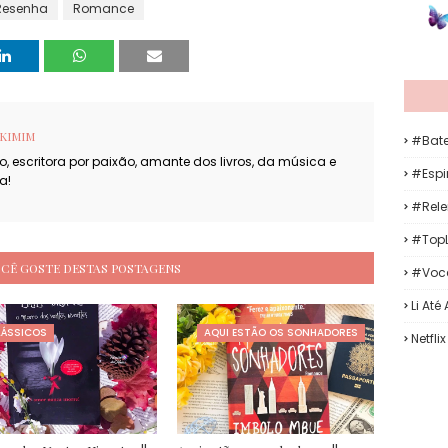
Resenha
Romance
KIMIM
#Bat
, escritora por paixão, amante dos livros, da música e
#Espir
a!
#Rele
#TopL
OCÊ GOSTE DESTAS POSTAGENS
#Voc
Li Até
LÁSSICOS
AQUI ESTÃO OS SONHADORES
Netflix