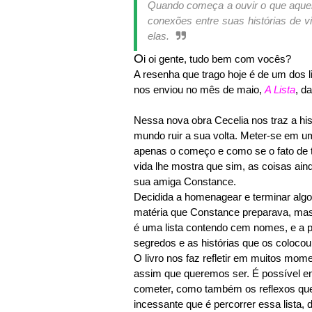
Quando começa a ouvir o que aquel
conexões entre suas histórias de v
elas.
O
i oi gente, tudo bem com vocês?
A resenha que trago hoje é de um dos l
nos enviou no mês de maio,
A Lista
, d
Nessa nova obra Cecelia nos traz a hist
mundo ruir a sua volta. Meter-se em u
apenas o começo e como se o fato de te
vida lhe mostra que sim, as coisas ain
sua amiga Constance.
Decidida a homenagear e terminar algo
matéria que Constance preparava, mas 
é uma lista contendo cem nomes, e a 
segredos e as histórias que os colocou 
O livro nos faz refletir em muitos m
assim que queremos ser. É possível e
cometer, como também os reflexos que 
incessante que é percorrer essa lista,