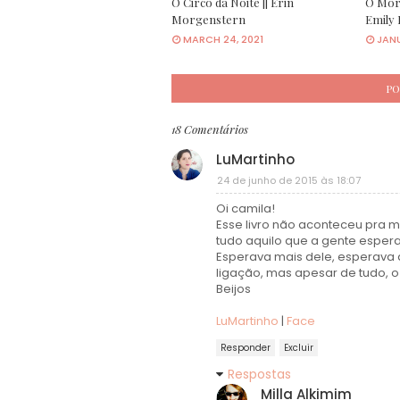
O Circo da Noite || Erin
O Morr
Morgenstern
Emily
MARCH 24, 2021
JANU
PO
18 Comentários
LuMartinho
24 de junho de 2015 às 18:07
Oi camila!
Esse livro não aconteceu pra mim
tudo aquilo que a gente esperav
Esperava mais dele, esperava
ligação, mas apesar de tudo, o 
Beijos
LuMartinho
|
Face
Responder
Excluir
Respostas
Milla Alkimim