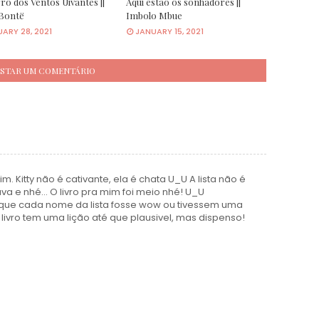
o dos Ventos Uivantes ||
Aqui estão os sonhadores ||
 Bontë
Imbolo Mbue
ARY 28, 2021
JANUARY 15, 2021
STAR UM COMENTÁRIO
. Kitty não é cativante, ela é chata U_U A lista não é
a e nhé... O livro pra mim foi meio nhé! U_U
 que cada nome da lista fosse wow ou tivessem uma
livro tem uma lição até que plausivel, mas dispenso!