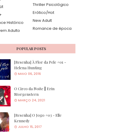
Thriller Psicológico
it
Erótico/Hot
+
New Adult
e Histórico
Romance de época
vem Adulto
POPULAR POSTS
[Resenha] À Flor da Pele #01 -
Helena Hunting
MAIO 06, 2016
O Circo da Noite || Erin
Morgenstern
MARÇO 24, 2021
[Resenha] O Jogo #03 - Elle
Kennedy
JULHO 15, 2017