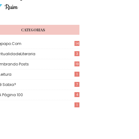
CATEGORIAS
epapo.com
14
itualidadeLiteraria
3
mbrando Posts
19
eitura
1
ê Sabia?
7
 A Página 100
4
1