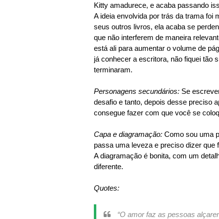
Kitty amadurece, e acaba passando isso
A ideia envolvida por trás da trama f
seus outros livros, ela acaba se perd
que não interferem de maneira relevant
está ali para aumentar o volume de pág
já conhecer a escritora, não fiquei tã
terminaram.
Personagens secundários:
Se escrever
desafio e tanto, depois desse preciso ap
consegue fazer com que você se coloq
Capa e diagramação:
Como sou uma pes
passa uma leveza e preciso dizer que f
A diagramação é bonita, com um detalhe
diferente.
Quotes:
“O amor faz as pessoas alçare