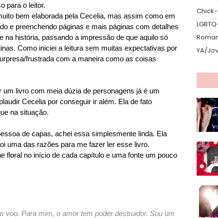
 para o leitor.
Chick-L
oi muito bem elaborada pela Cecelia, mas assim como em
LGBTQ
endo e preenchendo páginas e mais páginas com detalhes
Romanc
e na história, passando a impressão de que aquilo só
inas. Como iniciei a leitura sem muitas expectativas por
YA/Jo
o surpresa/frustrada com a maneira como as coisas
 um livro com meia dúzia de personagens já é um
laudir Cecelia por conseguir ir além. Ela de fato
ue na situação.
soa de capas, achei essa simplesmente linda. Ela
oi uma das razões para me fazer ler esse livro.
 floral no início de cada capítulo e uma fonte um pouco
m voo. Para mim, o amor tem poder destruidor. Sou um