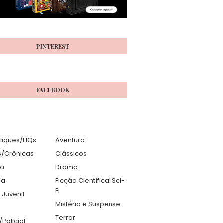
PINTEREST
FACEBOOK
aques/HQs
Aventura
s/Crônicas
Clássicos
ia
Drama
ia
Ficção Científica| Sci-
Fi
 Juvenil
Mistério e Suspense
Terror
r/Policial