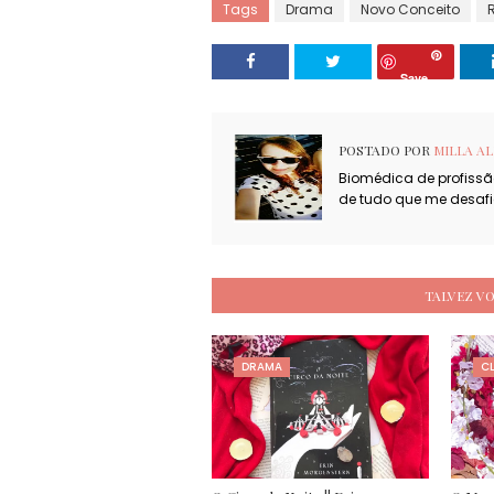
Tags
Drama
Novo Conceito
Save
POSTADO POR
MILLA AL
Biomédica de profissão
de tudo que me desafi
TALVEZ V
DRAMA
C