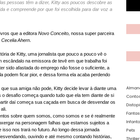
as pessoas têm a dizer, Kitty aos poucos descobre as
ida e compreende por que foi escolhida para dar voz a
ivros que a editora
Novo Conceito
, nossa super parceira
a
Cecelia Ahern
.
ória de Kitty, uma jornalista que pouco a pouco vê o
m escândalo na emissora de tevê em que trabalha foi
r sido afastada do emprego não fosse o suficiente, a
da podem ficar pior, e dessa forma ela acaba perdendo
Alman
 que sua amiga não pode, Kitty decide levar à diante uma
o desafio começa quando tudo que ela tem diante de si
Conto
partir daí começa sua caçada em busca de desvendar os
Distop
ali.
Fantas
omentos sobre quem somos, como somos e se é realmente
Infanto
nxergar na personagem falhas que estamos sujeitos a
isso nos trará no futuro. Ao longo dessa jornada
Pets
 desvendando, ouvindo e até mesmo contando histórias,
Thrille