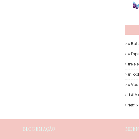
#Bat
#Espir
#Rele
#TopL
#Voc
Li Até
Netflix
BLOG EM AÇÃO
ME E