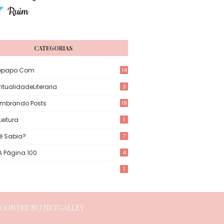
CATEGORIAS
epapo.com
14
itualidadeLiteraria
3
mbrando Posts
19
eitura
1
ê Sabia?
7
 A Página 100
4
1
NCONTRE NO NETGALLEY