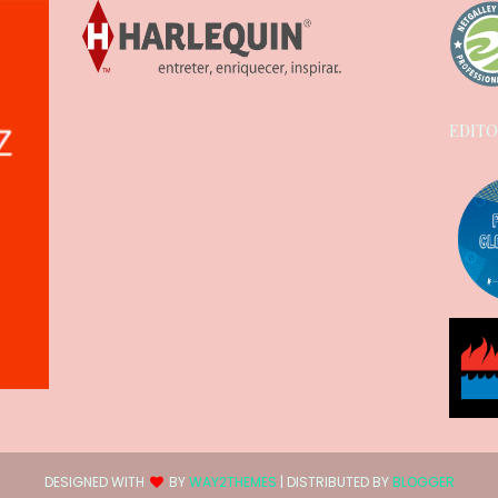
EDITO
DESIGNED WITH
BY
WAY2THEMES
| DISTRIBUTED BY
BLOGGER