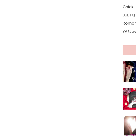
Chick-L
LGBTQ
Romanc
YA/Jo