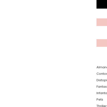
Alman
Conto
Distop
Fantas
Infanto
Pets
Thrille