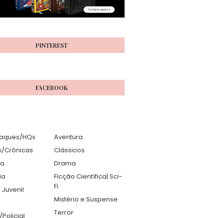
PINTEREST
FACEBOOK
aques/HQs
Aventura
s/Crônicas
Clássicos
ia
Drama
ia
Ficção Científica| Sci-
Fi
 Juvenil
Mistério e Suspense
Terror
r/Policial