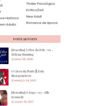
Thriller Psicológico
it
Erótico/Hot
+
New Adult
e Histórico
Romance de época
vem Adulto
POPULAR POSTS
[Resenha] À Flor da Pele #01 -
Helena Hunting
MAIO 06, 2016
O Circo da Noite || Erin
Morgenstern
MARÇO 24, 2021
[Resenha] O Jogo #03 - Elle
Kennedy
JULHO 15, 2017