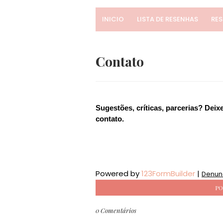
INICIO
LISTA DE RESENHAS
RE
Contato
Sugestões, críticas, parcerias? Dei
contato.
Powered by
123FormBuilder
|
Denun
PO
0 Comentários