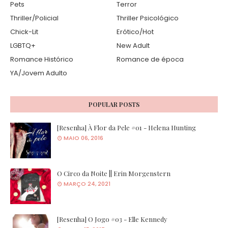
Pets
Terror
Thriller/Policial
Thriller Psicológico
Chick-Lit
Erótico/Hot
LGBTQ+
New Adult
Romance Histórico
Romance de época
YA/Jovem Adulto
POPULAR POSTS
[Resenha] À Flor da Pele #01 - Helena Hunting
MAIO 06, 2016
O Circo da Noite || Erin Morgenstern
MARÇO 24, 2021
[Resenha] O Jogo #03 - Elle Kennedy