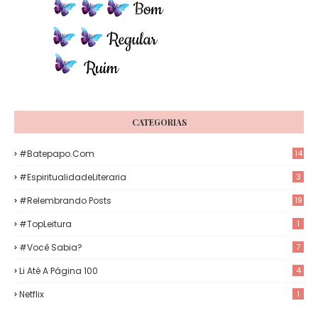
CATEGORIAS
#Batepapo.com
14
#EspiritualidadeLiteraria
3
#Relembrando Posts
19
#TopLeitura
1
#Você Sabia?
7
Li Até A Página 100
4
Netflix
1