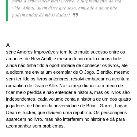
torna a experiência mais incrível e surpreendente de sua
vida. Afinal, quem disse que sexo, amizade e amor não
podem andar de mãos dadas?
A
série Amores Improváveis tem feito muito sucesso entre os
amantes de New Adult, e mesmo tendo muita curiosidade
ainda não tinha tido a oportunidade de conhecer os livros, até
a editora me enviar um exemplar de O Jogo. E então, mesmo
sem ter lido os livros anteriores, resolvi embarcar na aventura
romântica de Dean e Allie. No começo fiquei com medo de
ficar meio perdida e não entender a história, mas os livros são
independentes, cada volume conta a história de um dos quatro
jogadores de hóquei da universidade de Briar - Garret, Logan,
Dean e Tucker, que dividem uma república. Os personagens
aparecem no livro, mas não interferem no história e dá para
acompanhar sem problemas.