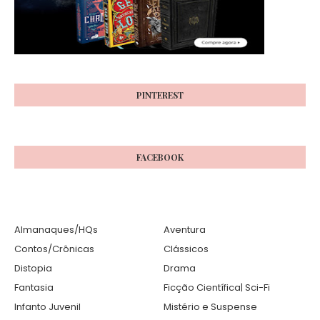
PINTEREST
FACEBOOK
Almanaques/HQs
Aventura
Contos/Crônicas
Clássicos
Distopia
Drama
Fantasia
Ficção Científica| Sci-Fi
Infanto Juvenil
Mistério e Suspense