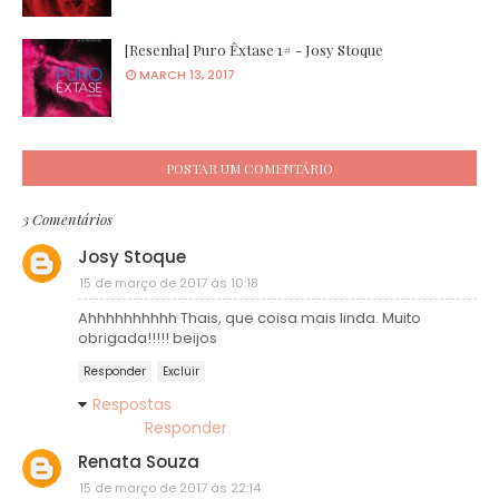
[Resenha] Puro Êxtase 1# - Josy Stoque
MARCH 13, 2017
POSTAR UM COMENTÁRIO
3 Comentários
Josy Stoque
15 de março de 2017 às 10:18
Ahhhhhhhhhh Thais, que coisa mais linda. Muito
obrigada!!!!! beijos
Responder
Excluir
Respostas
Responder
Renata Souza
15 de março de 2017 às 22:14