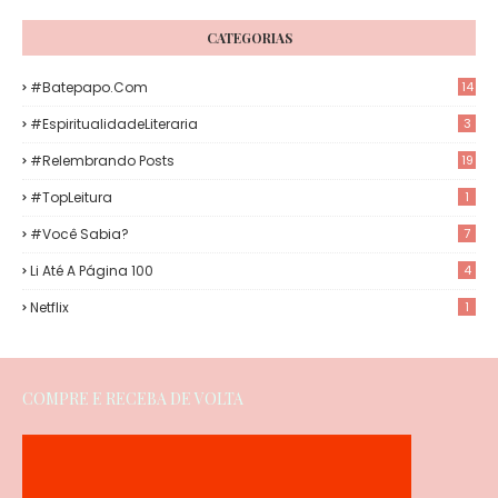
CATEGORIAS
#Batepapo.com
14
#EspiritualidadeLiteraria
3
#Relembrando Posts
19
#TopLeitura
1
#Você Sabia?
7
Li Até A Página 100
4
Netflix
1
COMPRE E RECEBA DE VOLTA