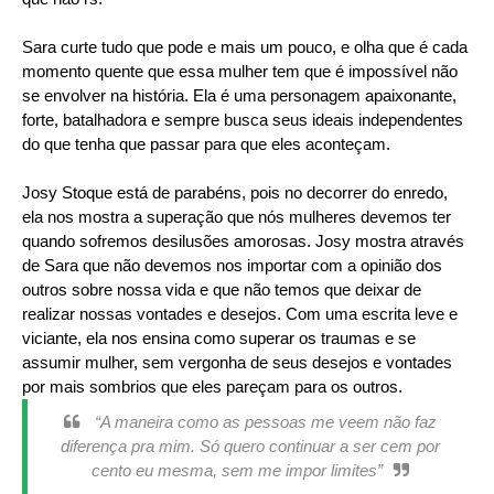
Sara curte tudo que pode e mais um pouco, e olha que é cada
momento quente que essa mulher tem que é impossível não
se envolver na história. Ela é uma personagem apaixonante,
forte, batalhadora e sempre busca seus ideais independentes
do que tenha que passar para que eles aconteçam.
Josy Stoque está de parabéns, pois no decorrer do enredo,
ela nos mostra a superação que nós mulheres devemos ter
quando sofremos desilusões amorosas. Josy mostra através
de Sara que não devemos nos importar com a opinião dos
outros sobre nossa vida e que não temos que deixar de
realizar nossas vontades e desejos. Com uma escrita leve e
viciante, ela nos ensina como superar os traumas e se
assumir mulher, sem vergonha de seus desejos e vontades
por mais sombrios que eles pareçam para os outros.
“A maneira como as pessoas me veem não faz
diferença pra mim. Só quero continuar a ser cem por
cento eu mesma, sem me impor limites”