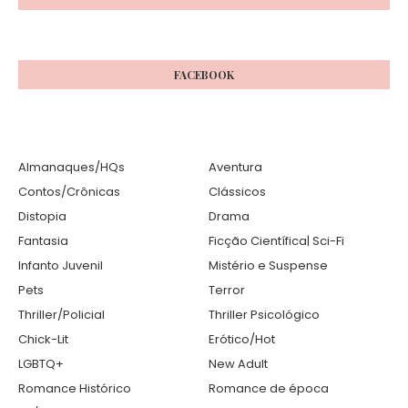
FACEBOOK
Almanaques/HQs
Aventura
Contos/Crônicas
Clássicos
Distopia
Drama
Fantasia
Ficção Científica| Sci-Fi
Infanto Juvenil
Mistério e Suspense
Pets
Terror
Thriller/Policial
Thriller Psicológico
Chick-Lit
Erótico/Hot
LGBTQ+
New Adult
Romance Histórico
Romance de época