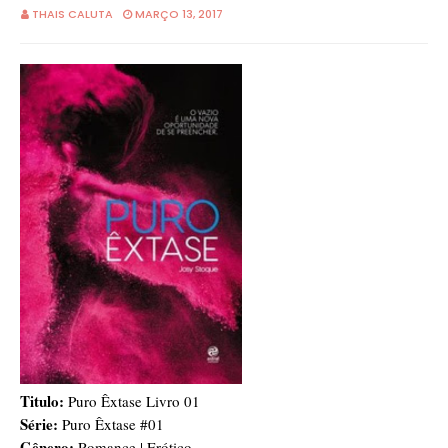
THAIS CALUTA
MARÇO 13, 2017
Titulo:
Puro Êxtase Livro 01
Série:
Puro Êxtase #01
Gênero:
Romance | Erótico