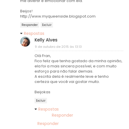
me divertir e emocionar com ela.
Beijos!
http://www.myqueenside.blogspot.com
Responder
Excluir
Respostas
Kelly Alves
9 de outubro de 2015 às 13:13
Olá Fran,
Fico feliz que tenha gostado da minha opinião,
ela foi a mais sincera possível, e com muito
esforço para não falar demais.
A escrita dela é realmente leve e tenho
certeza que você vai gostar muito.
Beijokas
Excluir
Respostas
Responder
Responder