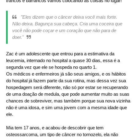
trancos e barrancos vamos colocando as coisas no lugar!
"Eles dizem que o câncer deixa você mais forte.
Não deixa. Bagunça sua cabeça. Cria uma coceira que
você não pode coçar e um coração que não para de
doer."
Zac é um adolescente que entrou para a estimativa da
leucemia, internado no hospital a quase 30 dias, essa é a
segunda vez que ele se hospeda no quarto 1.
Os médicos e enfermeiros já são seus amigos, e os hábitos
do hospital já fazem parte da sua rotina, mas dessa vez sua
hospedagem será diferente, não só por estar se recuperando
de uma doação de medula, que pode aumentar muito as suas
chances de sobreviver, mas também porque sua nova vizinha
não é uma idosa, e sim uma jovem com a mesma idade que
ele.
Mia tem 17 anos, e acabou de descobrir que tem
osteossarcoma, um tipo de câncer no tornozelo, ela não