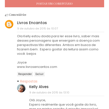
POSTAR UM COMENTÁRIO
47 Comentários
Livros Encantos
9 de outubro de 2015 às 10:07
Ola Kelly estou doida para ler esse livro, saber mais
desses personagens que enxergam a doença com
perspectivas tão diferentes. Ambos em busca de
ficarem bem . Espero gostar da leitura assim como
você. beijos
Joyce
www.livrosencantos.com
Responder
Excluir
Respostas
Kelly Alves
9 de outubro de 2015 às 13:10
Olá Joyce,
Espero realmente que você goste do livro,
mas na minha opinião é missão impossível