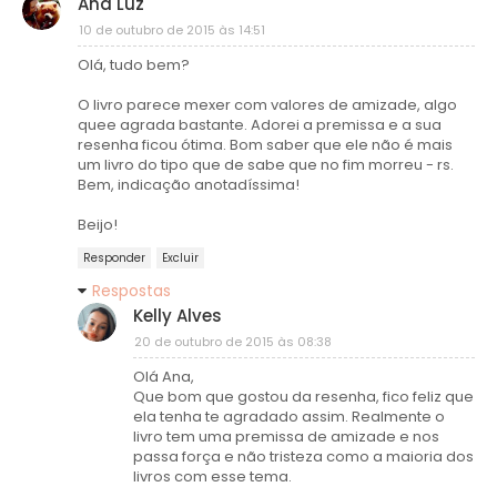
Ana Luz
10 de outubro de 2015 às 14:51
Olá, tudo bem?
O livro parece mexer com valores de amizade, algo
quee agrada bastante. Adorei a premissa e a sua
resenha ficou ótima. Bom saber que ele não é mais
um livro do tipo que de sabe que no fim morreu - rs.
Bem, indicação anotadíssima!
Beijo!
Responder
Excluir
Respostas
Kelly Alves
20 de outubro de 2015 às 08:38
Olá Ana,
Que bom que gostou da resenha, fico feliz que
ela tenha te agradado assim. Realmente o
livro tem uma premissa de amizade e nos
passa força e não tristeza como a maioria dos
livros com esse tema.