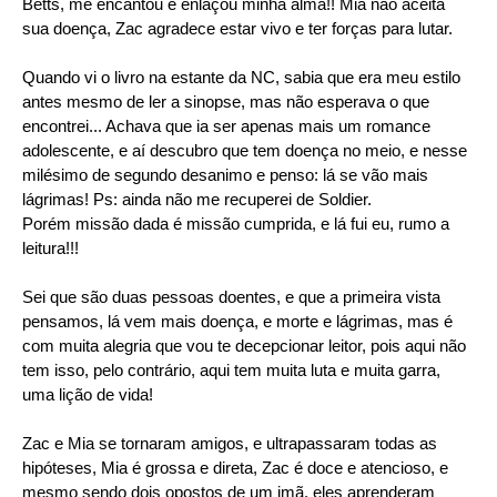
Betts, me encantou e enlaçou minha alma!! Mia não aceita
sua doença, Zac agradece estar vivo e ter forças para lutar.
Quando vi o livro na estante da NC, sabia que era meu estilo
antes mesmo de ler a sinopse, mas não esperava o que
encontrei... Achava que ia ser apenas mais um romance
adolescente, e aí descubro que tem doença no meio, e nesse
milésimo de segundo desanimo e penso: lá se vão mais
lágrimas! Ps: ainda não me recuperei de Soldier.
Porém missão dada é missão cumprida, e lá fui eu, rumo a
leitura!!!
Sei que são duas pessoas doentes, e que a primeira vista
pensamos, lá vem mais doença, e morte e lágrimas, mas é
com muita alegria que vou te decepcionar leitor, pois aqui não
tem isso, pelo contrário, aqui tem muita luta e muita garra,
uma lição de vida!
Zac e Mia se tornaram amigos, e ultrapassaram todas as
hipóteses, Mia é grossa e direta, Zac é doce e atencioso, e
mesmo sendo dois opostos de um imã, eles aprenderam