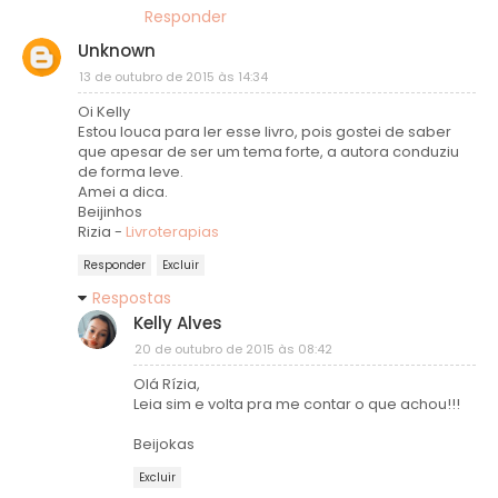
Responder
Unknown
13 de outubro de 2015 às 14:34
Oi Kelly
Estou louca para ler esse livro, pois gostei de saber
que apesar de ser um tema forte, a autora conduziu
de forma leve.
Amei a dica.
Beijinhos
Rizia -
Livroterapias
Responder
Excluir
Respostas
Kelly Alves
20 de outubro de 2015 às 08:42
Olá Rízia,
Leia sim e volta pra me contar o que achou!!!
Beijokas
Excluir