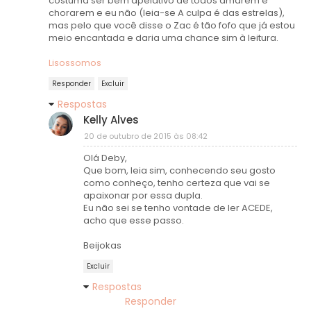
costuma ser bem apelativo de todos amarem e
chorarem e eu não (leia-se A culpa é das estrelas),
mas pelo que você disse o Zac é tão fofo que já estou
meio encantada e daria uma chance sim à leitura.
Lisossomos
Responder
Excluir
Respostas
Kelly Alves
20 de outubro de 2015 às 08:42
Olá Deby,
Que bom, leia sim, conhecendo seu gosto
como conheço, tenho certeza que vai se
apaixonar por essa dupla.
Eu não sei se tenho vontade de ler ACEDE,
acho que esse passo.
Beijokas
Excluir
Respostas
Responder