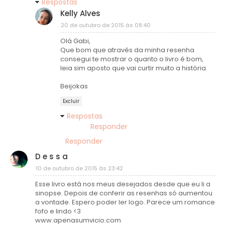
Respostas
Kelly Alves
20 de outubro de 2015 às 08:40
Olá Gabi,
Que bom que através da minha resenha
consegui te mostrar o quanto o livro é bom,
leia sim aposto que vai curtir muito a história.
Beijokas
Excluir
Respostas
Responder
Responder
D e s s a
10 de outubro de 2015 às 23:42
Esse livro está nos meus desejados desde que eu li a
sinopse. Depois de conferir as resenhas só aumentou
a vontade. Espero poder ler logo. Parece um romance
fofo e lindo <3
www.apenasumvicio.com