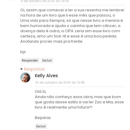
9 de outubro de 2015 às 19:58
Oi, assim que comecei a ler a sua resenha me lembrei
na hora de um livro que li esse mês que passou, o
Uma vida para Sempre, só que nesse livro a menina é
bem humorada e ajuda o carinha que tem câncer, a
doença dela é outra, a CIPA. Leria sim esse livro com
certeza, amo um Sick-lit e esse é uma boa pedida.
Anotando pra ler mais pra frente.
bjs
Responder
Excluir
Respostas
Kelly Alves
10 de outubro de 2015 às 12:45
Olá Si,
Ainda não conheço essa obra, mas que bom
que gosta desse estilo e vai ler Zac e Mia, esse
livro é realmente uma fofura!!!
Beijokas
Excluir