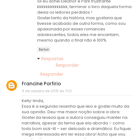
Sil eu achei Eleanor e Park frustrante
kkkkkkkkkkkkkk, terminar o livro daquela forma
deixa os leitores perdidos !
Gostei tanto da história, mas gostaria que
tivesse acabado de outra forma, como sou
apaixonada por esses romances
adolescentes, todos eles me encantam,
mesmo quando o final não é 100%.
Excluir
Respostas
Responder
Responder
Francine Porfirio
9 de outubro de 2015 às 11:21
Kelly-linda,
Essa é a segunda resenha que leio e gostei muito da
sua opinião. Deu-me maior noção sobre a obra.
Gostei da leveza que a autora conseguiu manter na
narrativa, apesar do tema que ela aborda – como
todo bom sick-lit – ser delicado e dramático. Eu fiquei
mega interessada em ler essa obra! Acho que vou