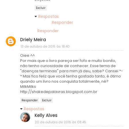
Excluir
Respostas
Responder
Responder
Driely Meira
13 de outubro de 2015 às 18:40
Oiee ^^
Por mais que o livro pareça ser fofo e muito bonito,
não tenho curiosidade de conhecer. Esse tema de
"doenças terminais" para mim já deu, sabe? Cansei *-
* Mas fico feliz que você tenha gostado tanto, é ótimo
quando um livro nos conquista totalmente, né?
MilkMilks
http://shakedepalavras.blogspot.com.br
Responder
Excluir
Respostas
Kelly Alves
20 de outubro de 2015 às 08:45