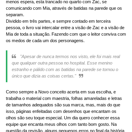
menos espera, esta trancado no quarto com Zac, se
comunicando com Mia, através de batidas na parede que os
separam.
Dividido em três partes, e sempre contado em terceira
pessoa, o livro vai intercalar entre a visão de Zac e a visão de
Mia de toda a situação. Fazendo com que o leitor conviva com
os medos de cada um dos personagens.
"Apesar de nunca termos nos visto, ele foi mais real
que qualquer outra pessoa no hospital. Esse menino
estranho e pálido com as batidas na parede se tornou o
único que dizia as coisas certas."
Como sempre a Novo conceito acerta em sua escolha, e
trabalha o material com maestria, folhas amareladas e letras
de tamanhos adequados são sua marca, mas, mais do que
isso, páginas enfeitadas com desenhos que encantam os
olhos são seu toque especial. Um dia quero conhecer essa
equipe que encanta meus olhos com tanto bom gosto. Na
questão da revisão, alguns pequenos erros no final da história