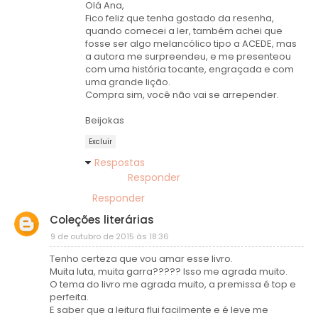
Olá Ana,
Fico feliz que tenha gostado da resenha,
quando comecei a ler, também achei que
fosse ser algo melancólico tipo a ACEDE, mas
a autora me surpreendeu, e me presenteou
com uma história tocante, engraçada e com
uma grande lição.
Compra sim, você não vai se arrepender.
Beijokas
Excluir
Respostas
Responder
Responder
Coleções literárias
9 de outubro de 2015 às 18:36
Tenho certeza que vou amar esse livro.
Muita luta, muita garra????? Isso me agrada muito.
O tema do livro me agrada muito, a premissa é top e
perfeita.
E saber que a leitura flui facilmente e é leve me