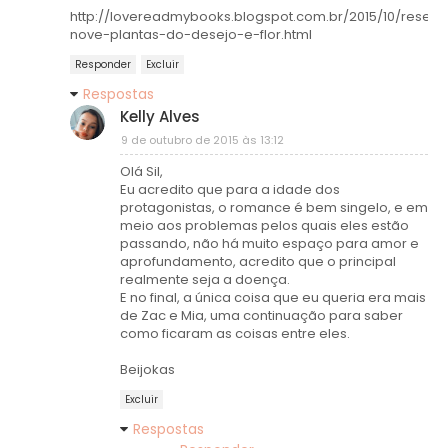
http://lovereadmybooks.blogspot.com.br/2015/10/resen
nove-plantas-do-desejo-e-flor.html
Responder
Excluir
Respostas
Kelly Alves
9 de outubro de 2015 às 13:12
Olá Sil,
Eu acredito que para a idade dos
protagonistas, o romance é bem singelo, e em
meio aos problemas pelos quais eles estão
passando, não há muito espaço para amor e
aprofundamento, acredito que o principal
realmente seja a doença.
E no final, a única coisa que eu queria era mais
de Zac e Mia, uma continuação para saber
como ficaram as coisas entre eles.
Beijokas
Excluir
Respostas