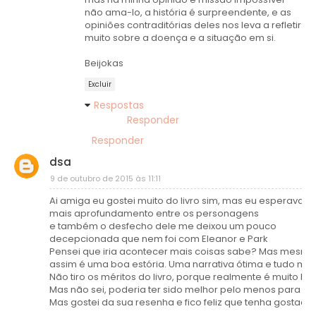
não ama-lo, a história é surpreendente, e as
opiniões contraditórias deles nos leva a refletir
muito sobre a doença e a situação em si.
Beijokas
Excluir
Respostas
Responder
Responder
dsa
9 de outubro de 2015 às 11:11
Ai amiga eu gostei muito do livro sim, mas eu esperava
mais aprofundamento entre os personagens
e também o desfecho dele me deixou um pouco
decepcionada que nem foi com Eleanor e Park
Pensei que iria acontecer mais coisas sabe? Mas mesmo
assim é uma boa estória. Uma narrativa ótima e tudo mai
Não tiro os méritos do livro, porque realmente é muito bo
Mas não sei, poderia ter sido melhor pelo menos para mi
Mas gostei da sua resenha e fico feliz que tenha gostado