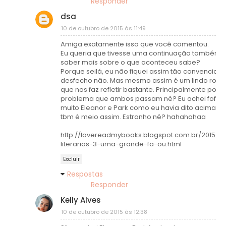
Responder
dsa
10 de outubro de 2015 às 11:49
Amiga exatamente isso que você comentou.
Eu queria que tivesse uma continuação também. 
saber mais sobre o que aconteceu sabe?
Porque seilá, eu não fiquei assim tão convencida
desfecho não. Mas mesmo assim é um lindo rom
que nos faz refletir bastante. Principalmente por 
problema que ambos passam né? Eu achei fofo.
muito Eleanor e Park como eu havia dito acima e 
tbm é meio assim. Estranho né? hahahahaa
http://lovereadmybooks.blogspot.com.br/2015/1
literarias-3-uma-grande-fa-ou.html
Excluir
Respostas
Responder
Kelly Alves
10 de outubro de 2015 às 12:38