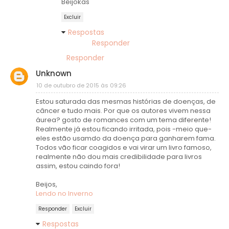
Beijokas
Excluir
Respostas
Responder
Responder
Unknown
10 de outubro de 2015 às 09:26
Estou saturada das mesmas histórias de doenças, de
câncer e tudo mais. Por que os autores vivem nessa
áurea? gosto de romances com um tema diferente!
Realmente já estou ficando irritada, pois -meio que-
eles estão usamdo da doença para ganharem fama.
Todos vão ficar coagidos e vai virar um livro famoso,
realmente não dou mais credibilidade para livros
assim, estou caindo fora!
Beijos,
Lendo no Inverno
Responder
Excluir
Respostas