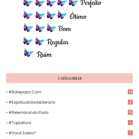
CATEGORIAS
#Batepapo.com
14
#EspiritualidadeLiteraria
3
#Relembrando Posts
19
#TopLeitura
1
#Você Sabia?
7