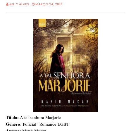
KELLY ALVES
MARÇO 24, 2017
Título:
A tal senhora Marjorie
Gênero:
Policial | Romance LGBT
Autora:
Marih Macar