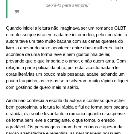
deixá-lo para sempre."
Quando iniciei a leitura não imaginava ser um romance GLBT,
e confesso que isso em nada me incomodou, pelo contrário, a
autora teve um tato muito bacana com as cenas quentes do
livro, a apesar do sexo acontecer entre duas mulheres, tudo
acontece de uma forma leve e bem gostosinha de ler,
provando que o que importa e o amor, e não quem ama. Com
relação a parte policial da obra, por estar acostumada a ler
obras literárias um pouco mais pesadas, acabei achando um
pouco fraquinho, as coisas se resolveram muito rápido e fiquei
com gostinho de quero mais mistério.
Ainda não conhecia a escrita da autora e confesso que achei
bem gostosinha, a leitura foi rápida e flui de forma bem bacana
e rápida, ela soube levar tanto o romance quanto o suspense
de forma bem leve e contagiante, o que tornou o enredo
agradável. Os personagens foram bem criados e apesar da
paixão arrebatadora e repentina, as personagens possuem