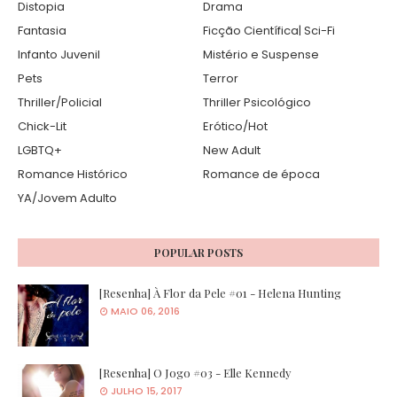
Distopia
Drama
Fantasia
Ficção Científica| Sci-Fi
Infanto Juvenil
Mistério e Suspense
Pets
Terror
Thriller/Policial
Thriller Psicológico
Chick-Lit
Erótico/Hot
LGBTQ+
New Adult
Romance Histórico
Romance de época
YA/Jovem Adulto
POPULAR POSTS
[Resenha] À Flor da Pele #01 - Helena Hunting
MAIO 06, 2016
[Resenha] O Jogo #03 - Elle Kennedy
JULHO 15, 2017