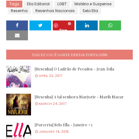
Tags
Ella Editorial
LGBT
Mistério e Suspense
Resenha
Resenhas Nacionais
Selo Ella
Save
TALVEZ VOCÊ GOSTE DESTAS POSTAGENS
[Resenha] O Ladrão de Pecados - Jean Ávila
APRIL 22, 2017
[Resenha] A tal senhora Marjorie - Marih Macar
MARCH 24, 2017
[Parceria] Selo Ella - Janeiro #3
JANUARY 14, 2015