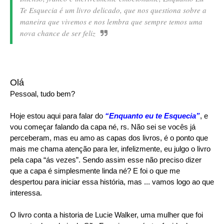
Te Esquecia é um livro delicado, que nos questiona sobre a
maneira que vivemos e nos lembra que sempre temos uma
nova chance de ser feliz
Olá
Pessoal, tudo bem?
Hoje estou aqui para falar do
“Enquanto eu te Esquecia”
, e
vou começar falando da capa né, rs. Não sei se vocês já
perceberam, mas eu amo as capas dos livros, é o ponto que
mais me chama atenção para ler, infelizmente, eu julgo o livro
pela capa “ás vezes”. Sendo assim esse não preciso dizer
que a capa é simplesmente linda né? E foi o que me
despertou para iniciar essa história, mas ... vamos logo ao que
interessa.
O livro conta a historia de Lucie Walker, uma mulher que foi