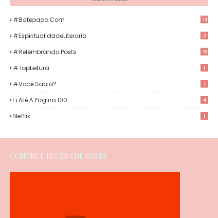
#Batepapo.com
14
#EspiritualidadeLiteraria
3
#Relembrando Posts
19
#TopLeitura
1
#Você Sabia?
7
Li Até A Página 100
4
Netflix
1
COMPRE E RECEBA DE VOLTA