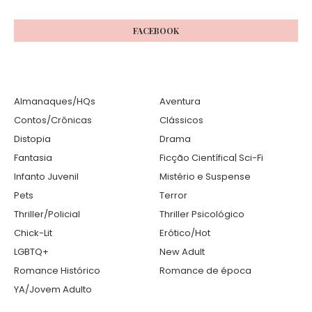
FACEBOOK
Almanaques/HQs
Aventura
Contos/Crônicas
Clássicos
Distopia
Drama
Fantasia
Ficção Científica| Sci-Fi
Infanto Juvenil
Mistério e Suspense
Pets
Terror
Thriller/Policial
Thriller Psicológico
Chick-Lit
Erótico/Hot
LGBTQ+
New Adult
Romance Histórico
Romance de época
YA/Jovem Adulto