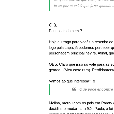
in-su-por-tá-vel.
O que fazer quando o
Olá,
Pessoal tudo bem ?
Hoje eu trago para vocês a resenha d
logo pela capa, já podemos perceber q
personagem principal né? rs. Afinal, 
OBS: Claro que isso só vale para as sol
gêmea . (Meu caso rsrs). Perdidament
Vamos ao que interessa? ☺
Que você encontre 
Melina, morou com os pais em Paraty a
decidiu se mudar para São Paulo, e foi