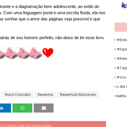
ativante e a diagramação bem adolescente, ao estilo do
 Com uma linguagem jovial e uma escrita fluída, ela nos
faz sonhar que o amor das páginas seja possível e que
trás de seu homem perfeito, não deixe de ler esse livro.
#Bat
#Espir
#Rele
#TopL
#Voc
Li Até
Novo Conceito
Resenha
Resenhas Nacionais
Netflix
OCÊ GOSTE DESTAS POSTAGENS