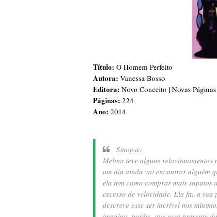
Título:
O Homem Perfeito
Autora:
Vanessa Bosso
Editora:
Novo Conceito | Novas Página
Páginas:
224
Ano:
2014
Sinopse:
Melina teve alguns relacionamentos r
um dia ainda vai encontrar alguém q
ela tem como comprar mais sapatos 
excesso de velocidade. Ela faz a sua
descreve esse ser incrível nos mínimo
imagina, porém, que esse presente do