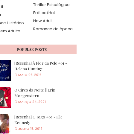
Thriller Psicológico
it
Erótico/Hot
+
New Adult
e Histórico
Romance de época
vem Adulto
POPULAR POSTS
[Resenha] À Flor da Pele #01 -
Helena Hunting
MAIO 06, 2016
O Circo da Noite || Erin
Morgenstern
MARÇO 24, 2021
[Resenha] O Jogo #03 - Elle
Kennedy
JULHO 15, 2017