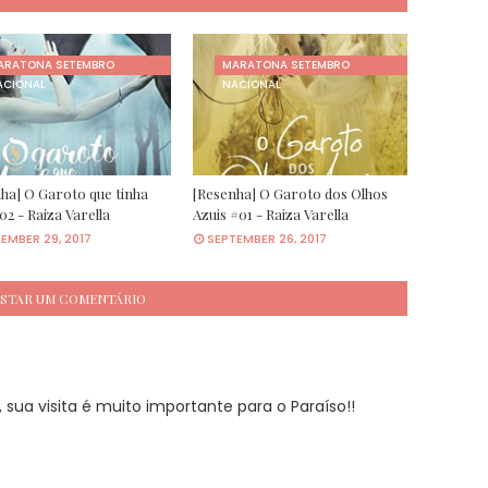
ARATONA SETEMBRO
MARATONA SETEMBRO
ACIONAL
NACIONAL
ha] O Garoto que tinha
[Resenha] O Garoto dos Olhos
02 - Raiza Varella
Azuis #01 - Raiza Varella
EMBER 29, 2017
SEPTEMBER 26, 2017
STAR UM COMENTÁRIO
sua visita é muito importante para o Paraíso!!