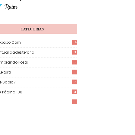
CATEGORIAS
epapo.com
14
itualidadeLiteraria
3
mbrando Posts
19
eitura
1
ê Sabia?
7
 A Página 100
4
1