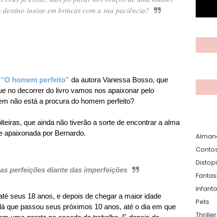
 destino insiste em brincar com a sua paciência?
e
“O homem perfeito”
da autora Vanessa Bosso, que
ue no decorrer do livro vamos nos apaixonar pelo
quem não está a procura do homem perfeito?
teiras, que ainda não tiverão a sorte de encontrar a alma
e apaixonada por Bernardo.
Alman
Conto
Distop
as perfeições diante das imperfeições
Fantas
Infanto
té seus 18 anos, e depois de chegar a maior idade
Pets
 lá que passou seus próximos 10 anos, até o dia em que
Thrille