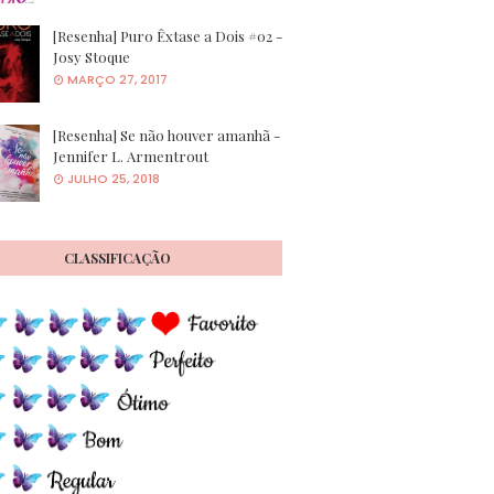
[Resenha] Puro Êxtase a Dois #02 -
Josy Stoque
MARÇO 27, 2017
[Resenha] Se não houver amanhã -
Jennifer L. Armentrout
JULHO 25, 2018
CLASSIFICAÇÃO