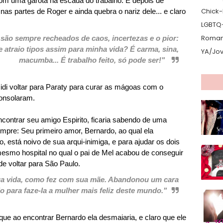
m uma garota na escada do trabalho. E depois de
Chick-L
as partes de Roger e ainda quebra o nariz dele... e claro
LGBTQ
Romanc
são sempre recheados de caos, incertezas e o pior:
 atraio tipos assim para minha vida? É carma, sina,
YA/Jo
macumba... É trabalho feito, só pode ser!"
di voltar para Paraty para curar as mágoas com o
consolaram.
contrar seu amigo Espirito, ficaria sabendo de uma
mpre: Seu primeiro amor, Bernardo, ao qual ela
está noivo de sua arqui-inimiga, e para ajudar os dois
esmo hospital no qual o pai de Mel acabou de conseguir
de voltar para São Paulo.
ua vida, como fez com sua mãe. Abandonou um cara
do para faze-la a mulher mais feliz deste mundo."
ue ao encontrar Bernardo ela desmaiaria, e claro que ele