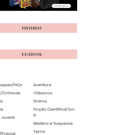
PINTEREST
FACEBOOK
aques/HQs
Aventura
s/Crônicas
Clássicos
ia
Drama
ia
Ficção Científica| Sci-
Fi
 Juvenil
Mistério e Suspense
Terror
r/Policial