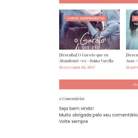
LIVROS INDEPENDENTES
M
N
[Resenha] O Garoto que eu
[Resen
Abandonei #03 - Raiza Varella
Asas #
OCTOBER 05, 2017
SEPT
PO
0 Comentários
Seja bem vindo!
Muito obrigada pelo seu comentário, 
Volte sempre