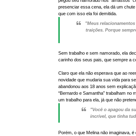
pegou seu namorado nos "amassos" co
presenciar essa cena, ela dá um chute n
que com isso ela foi demitida.
"Meus relacionamentos 
traições. Porque sempre
Sem trabalho e sem namorado, ela deci
carinho dos seus pais, que sempre a 
Claro que ela não esperava que ao reen
novidade que mudaria sua vida para se
abandonou aos 18 anos sem explicação, 
“Bernardo e Samantha” trabalham no m
um trabalho para ela, já que não preten
"Você o apagou da s
incrível, que tinha tu
Porém, o que Melina não imaginava, é q