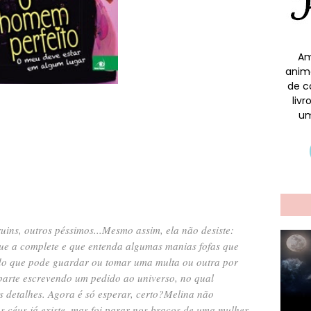
Am
anim
de c
liv
um
s
uins, outros péssimos...
Mesmo assim, ela não desiste:
ue a complete e que entenda algumas manias fofas que
do que pode guardar ou tomar uma multa ou outra por
 parte escrevendo um pedido ao universo, no qual
s detalhes. Agora é só esperar, certo?
Melina não
s céus já existe, mas foi parar nos braços de uma mulher