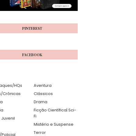
PINTEREST
FACEBOOK
aques/HQs
Aventura
s/Crônicas
Clássicos
ia
Drama
ia
Ficção Científica| Sci-
Fi
 Juvenil
Mistério e Suspense
Terror
r/Policial