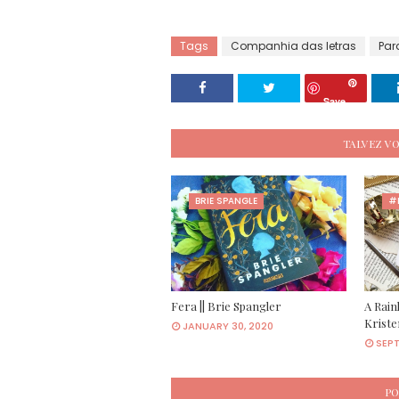
Tags
Companhia das letras
Par
Save
TALVEZ V
BRIE SPANGLE
#
Fera || Brie Spangler
A Rainh
Kriste
JANUARY 30, 2020
SEPT
PO