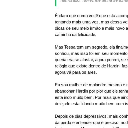
namorado. Talvez ele tenha se torn
É claro que como você que esta acomp
tentando mais uma vez, mas dessa vez
dicas de seu meio irmão e mais novo 
caminho da felicidade.
Mas Tessa tem um segredo, ela finalmen
sonhou, mas isso foi em seu momento d
queria era se afastar, agora porém, se
relógio que existe dentro de Hardin, f
agora vá para os ares.
Eu sou mulher de malandro mesmo e não 
abandonar Hardin por pior que ele tenha 
esta indo muito bem. Por mais que ain
dele, ele esta lidando muito bem com is
Depois de dias depressivos, mais conhe
da perda e entender que é preciso muda