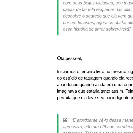
com seus beijos viciantes, seu toqu
capaz de fazê-la esquecer das dific
descobre o segredo que ela vem gua
por um fio antes, agora os obstácu
essa história de amor sobreviverá?
O
lá pessoal,
Iniciamos o terceiro livro no mesmo lu
do estúdio de tatuagem quando ela re
abandonou quando ainda era uma crianç
imaginava que estaria tanto assim. Te
permita que ela leve seu pai indigente 
"
É atordoante vê-lo dessa man
agressivo, não um bêbado sorriden