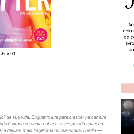
Am
anim
de c
liv
um
Livro 03
il de sua vida. Enquanto luta para crescer na carreira
do é virado de ponta-cabeça: a inesperada aparição
el a deixam mais fragilizada do que nunca. Hardin —