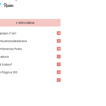
CATEGORIAS
epapo.com
14
itualidadeLiteraria
3
mbrando Posts
19
eitura
1
ê Sabia?
7
 A Página 100
4
1