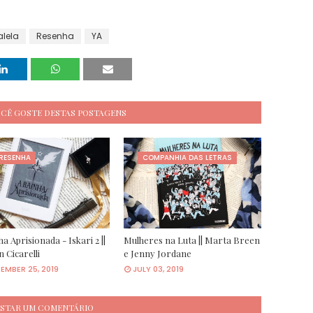
alela
Resenha
YA
OCÊ GOSTE DESTAS POSTAGENS
RESENHA
COMPANHIA DAS LETRAS
a Aprisionada - Iskari 2 ||
Mulheres na Luta || Marta Breen
n Cicarelli
e Jenny Jordane
EMBER 25, 2019
JULY 03, 2019
STAR UM COMENTÁRIO