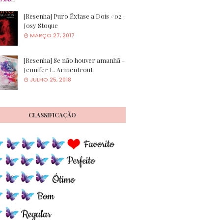
[Resenha] Puro Êxtase a Dois #02 -
Josy Stoque
MARÇO 27, 2017
[Resenha] Se não houver amanhã -
Jennifer L. Armentrout
JULHO 25, 2018
CLASSIFICAÇÃO