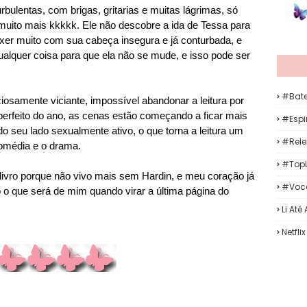
ulentas, com brigas, gritarias e muitas lágrimas, só
muito mais kkkkk. Ele não descobre a ida de Tessa para
xer muito com sua cabeça insegura e já conturbada, e
ualquer coisa para que ela não se mude, e isso pode ser
#Bat
iciosamente viciante, impossível abandonar a leitura por
perfeito do ano, as cenas estão começando a ficar mais
#Espir
 seu lado sexualmente ativo, o que torna a leitura um
#Rele
comédia e o drama.
#TopL
livro porque não vivo mais sem Hardin, e meu coração já
#Voc
 o que será de mim quando virar a última página do
Li Até
Netflix