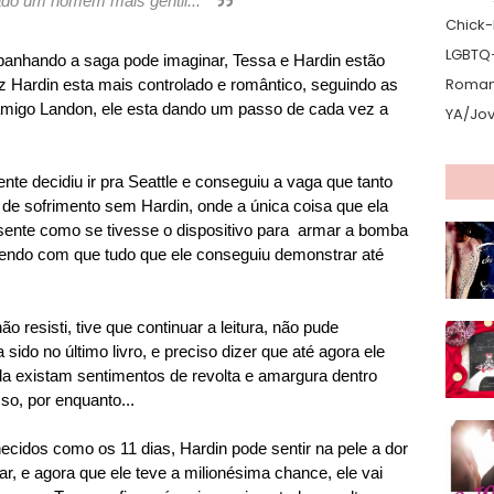
ado um homem mais gentil..."
Chick-L
LGBTQ
anhando a saga pode imaginar, Tessa e Hardin estão
Romanc
 Hardin esta mais controlado e romântico, seguindo as
amigo Landon, ele esta dando um passo de cada vez a
YA/Jo
te decidiu ir pra Seattle e conseguiu a vaga que tanto
e sofrimento sem Hardin, onde a única coisa que ela
 sente como se tivesse o dispositivo para armar a bomba
azendo com que tudo que ele conseguiu demonstrar até
resisti, tive que continuar a leitura, não pude
sido no último livro, e preciso dizer que até agora ele
da existam sentimentos de revolta e amargura dentro
so, por enquanto...
cidos como os 11 dias, Hardin pode sentir na pele a dor
r, e agora que ele teve a milionésima chance, ele vai