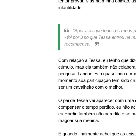
tentar provar. Mas na minha opinião, as
infantilidade.
"
Agora sei que todos os meus p
- foi por isso que Tessa entrou na 
recompensa."
Com relação a Tessa, eu tenho que diz
cúmulo, mas ela também não colabora
perigosa. Landon esta quase indo emb
momento sua participação tem sido cru
ser um cavalheiro com o melhor.
O pai de Tessa vai aparecer com uma 
compensar o tempo perdido, eu não ac
eu Hardin também não acredita e se m
magoar sua menina.
E quando finalmente achei que as coisa