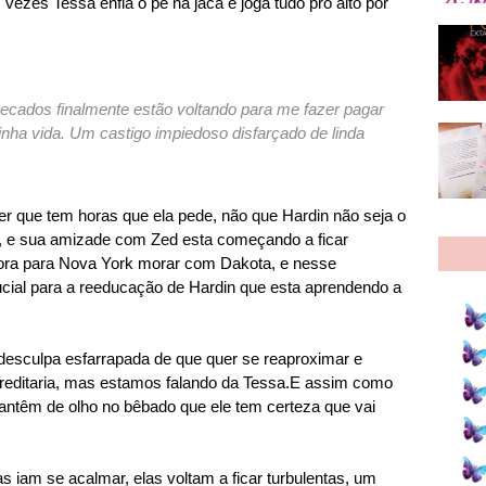
 vezes Tessa enfia o pé na jaca e joga tudo pro alto por
ecados finalmente estão voltando para me fazer pagar
minha vida. Um castigo impiedoso disfarçado de linda
er que tem horas que ela pede, não que Hardin não seja o
, e sua amizade com Zed esta começando a ficar
ora para Nova York morar com Dakota, e nesse
cial para a reeducação de Hardin que esta aprendendo a
desculpa esfarrapada de que quer se reaproximar e
reditaria, mas estamos falando da Tessa.E assim como
antêm de olho no bêbado que ele tem certeza que vai
s iam se acalmar, elas voltam a ficar turbulentas, um