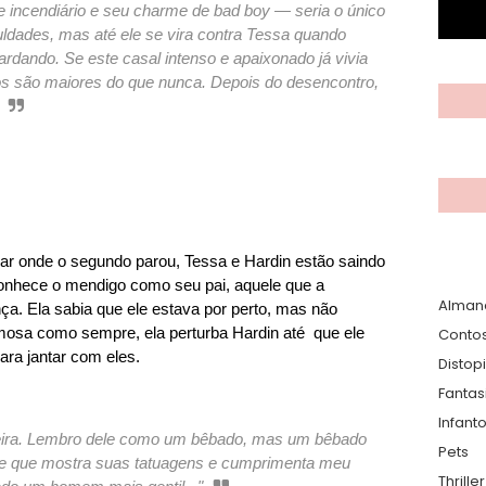
e incendiário e seu charme de bad boy — seria o único
uldades, mas até ele se vira contra Tessa quando
rdando. Se este casal intenso e apaixonado já vivia
los são maiores do que nunca. Depois do desencontro,
gar onde o segundo parou, Tessa e Hardin estão saindo
conhece o mendigo como seu pai, aquele que a
Alman
a. Ela sabia que ele estava por perto, mas não
imosa como sempre, ela perturba Hardin até que ele
Conto
para jantar com eles.
Distop
Fantas
Infanto
eira. Lembro dele como um bêbado, mas um bêbado
Pets
te que mostra suas tatuagens e cumprimenta meu
Thrille