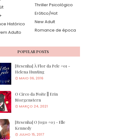
Thriller Psicológico
it
Erótico/Hot
+
New Adult
e Histórico
Romance de época
vem Adulto
POPULAR POSTS
[Resenha] À Flor da Pele #01 -
Helena Hunting
MAIO 06, 2016
O Circo da Noite || Erin
Morgenstern
MARÇO 24, 2021
[Resenha] O Jogo #03 - Elle
Kennedy
JULHO 15, 2017