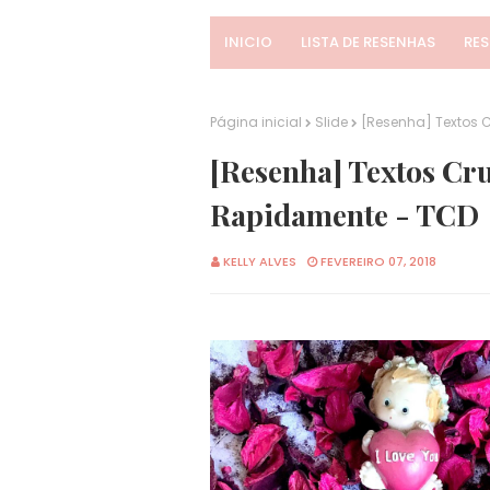
INICIO
LISTA DE RESENHAS
RE
Página inicial
Slide
[Resenha] Textos 
[Resenha] Textos Cr
Rapidamente - TCD
KELLY ALVES
FEVEREIRO 07, 2018