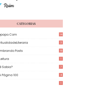
CATEGORIAS
epapo.com
14
itualidadeLiteraria
3
mbrando Posts
19
eitura
1
ê Sabia?
7
 A Página 100
4
1