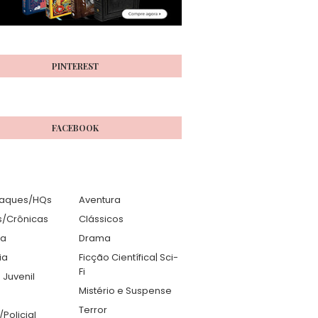
PINTEREST
FACEBOOK
aques/HQs
Aventura
s/Crônicas
Clássicos
ia
Drama
ia
Ficção Científica| Sci-
Fi
 Juvenil
Mistério e Suspense
Terror
r/Policial