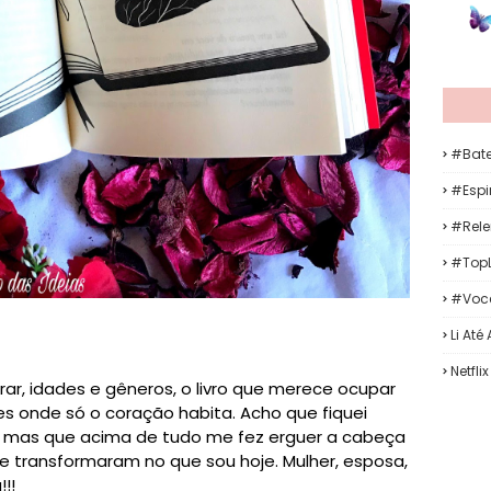
#Bat
#Espir
#Rele
#TopL
#Voc
Li Até
Netflix
brar, idades e gêneros, o livro que merece ocupar
res onde só o coração habita. Acho que fiquei
kkk mas que acima de tudo me fez erguer a cabeça
e transformaram no que sou hoje. Mulher, esposa,
!!