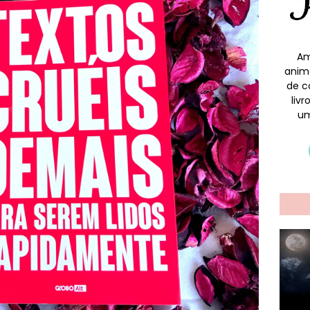
Am
anim
de c
liv
um