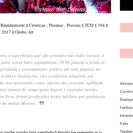
apidamente || Crônicas , Poemas , Poesias || TCD || 304 ||
2017 || Globo Alt
rtos e superficiais que são postados nas redes sociais, o
ais para serem lidos rapidamente (TCD) passou a produzir
 profundo e extremamente poético em suas páginas no
critos e ilustrações, eles acabaram atingindo um
do, nos mostrando como, apesar da crescente agilidade
Alman
precisamos de tempo para digerir e entender nossas
Conto
e livro, foram produzidos textos inéditos que ganharam
Distop
s de Anália Moraes.
Fantas
Infanto
Pets
Thrille
a onde nada faz sentido? Nada te agrada e a