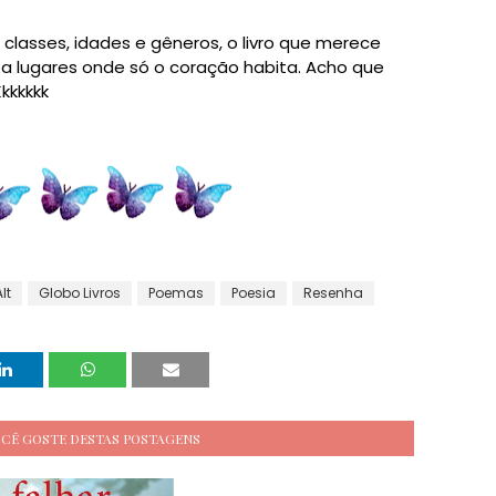
s classes, idades e gêneros, o livro que merece
 a lugares onde só o coração habita. Acho que
Kkkkkkk
lt
Globo Livros
Poemas
Poesia
Resenha
OCÊ GOSTE DESTAS POSTAGENS