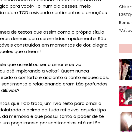
gica para você? Foi num dia desses, meio
Chick-L
da sobre TCD revivendo sentimentos e emoções
LGBTQ
Romanc
YA/Jo
ânea de textos que assim como o próprio título
nceros demais para serem lidos rapidamente. São
táveis construídos em momentos de dor, alegria
aqueles que o leem!
e que acreditou ser o amor e se viu
ou até implorando a volta? Quem nunca
ecido o conforto e acalanto a tanto esquecidos,
 sentimento e relacionando eram tão profundos
 dilúvios?
s que TCD trata, um livro feito para ornar a
 idolatrado e acima de tudo reflexivo, aquele tipo
os da memória e que possui tanto o poder de te
em um poço imerso por sentimentos até então