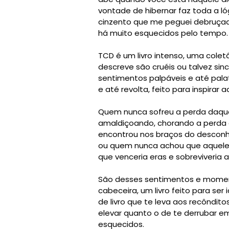
vontade de hibernar faz toda a ló
cinzento que me peguei debruça
há muito esquecidos pelo tempo.
TCD é um livro intenso, uma colet
descreve são cruéis ou talvez si
sentimentos palpáveis e até pala
e até revolta, feito para inspirar 
Quem nunca sofreu a perda daquel
amaldiçoando, chorando a perda 
encontrou nos braços do desconh
ou quem nunca achou que aquele
que venceria eras e sobreviveria a
São desses sentimentos e momento
cabeceira, um livro feito para ser
de livro que te leva aos recôndit
elevar quanto o de te derrubar 
esquecidos.