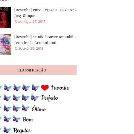
[Resenha] Puro Êxtase a Dois #02 -
Josy Stoque
MARÇO 27, 2017
[Resenha] Se não houver amanhã -
Jennifer L. Armentrout
JULHO 25, 2018
CLASSIFICAÇÃO