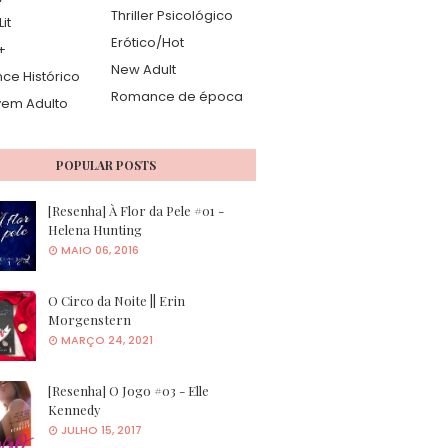
Thriller Psicológico
it
Erótico/Hot
+
New Adult
e Histórico
Romance de época
vem Adulto
POPULAR POSTS
[Resenha] À Flor da Pele #01 -
Helena Hunting
MAIO 06, 2016
O Circo da Noite || Erin
Morgenstern
MARÇO 24, 2021
[Resenha] O Jogo #03 - Elle
Kennedy
JULHO 15, 2017