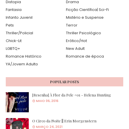
Distopia
Drama
Fantasia
Ficção Científica| Sci-Fi
Infanto Juvenil
Mistério e Suspense
Pets
Terror
Thriller/Policial
Thriller Psicológico
Chick-Lit
Erótico/Hot
LGBTQ+
New Adult
Romance Histórico
Romance de época
YA/Jovem Adulto
POPULAR POSTS
[Resenha] À Flor da Pele #01 - Helena Hunting
MAIO 06, 2016
O Circo da Noite || Erin Morgenstern
MARÇO 24, 2021