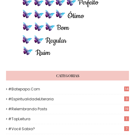
CATEGORIAS
#Batepapo.com
14
#EspiritualidadeLiteraria
3
#Relembrando Posts
19
#TopLeitura
1
#Você Sabia?
7