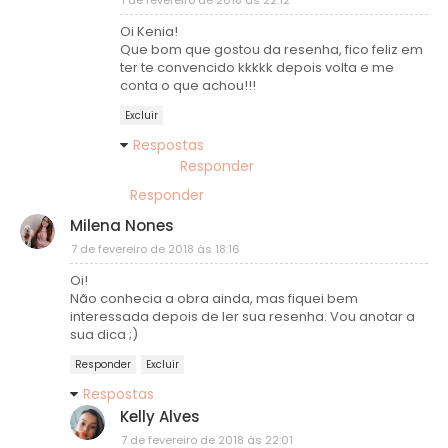
Oi Kenia!
Que bom que gostou da resenha, fico feliz em
ter te convencido kkkkk depois volta e me
conta o que achou!!!
Excluir
Respostas
Responder
Responder
Milena Nones
7 de fevereiro de 2018 às 18:16
Oi!
Não conhecia a obra ainda, mas fiquei bem
interessada depois de ler sua resenha. Vou anotar a
sua dica ;)
Responder
Excluir
Respostas
Kelly Alves
7 de fevereiro de 2018 às 22:01