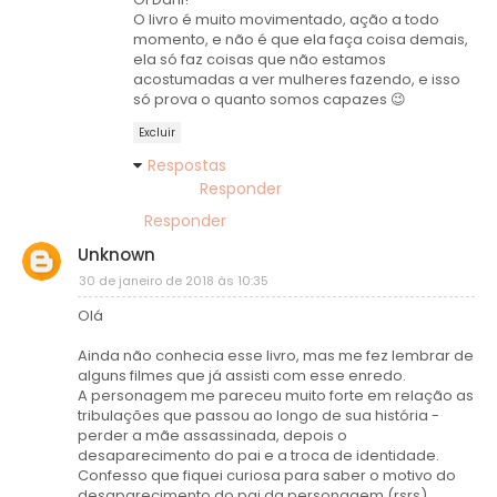
O livro é muito movimentado, ação a todo
momento, e não é que ela faça coisa demais,
ela só faz coisas que não estamos
acostumadas a ver mulheres fazendo, e isso
só prova o quanto somos capazes 😉
Excluir
Respostas
Responder
Responder
Unknown
30 de janeiro de 2018 às 10:35
Olá
Ainda não conhecia esse livro, mas me fez lembrar de
alguns filmes que já assisti com esse enredo.
A personagem me pareceu muito forte em relação as
tribulações que passou ao longo de sua história -
perder a mãe assassinada, depois o
desaparecimento do pai e a troca de identidade.
Confesso que fiquei curiosa para saber o motivo do
desaparecimento do pai da personagem (rsrs).