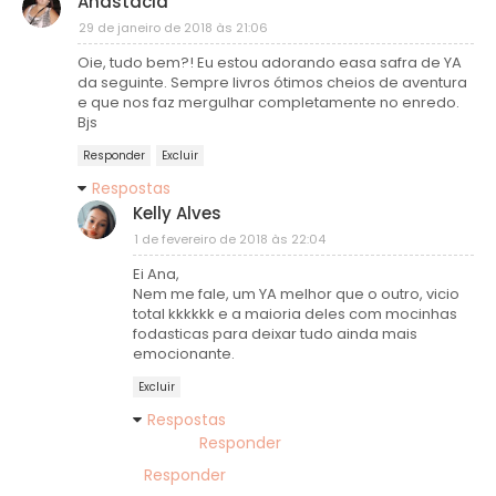
Anastacia
29 de janeiro de 2018 às 21:06
Oie, tudo bem?! Eu estou adorando easa safra de YA
da seguinte. Sempre livros ótimos cheios de aventura
e que nos faz mergulhar completamente no enredo.
Bjs
Responder
Excluir
Respostas
Kelly Alves
1 de fevereiro de 2018 às 22:04
Ei Ana,
Nem me fale, um YA melhor que o outro, vicio
total kkkkkk e a maioria deles com mocinhas
fodasticas para deixar tudo ainda mais
emocionante.
Excluir
Respostas
Responder
Responder