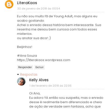
LiteraKaos
30 de janeiro de 2018 às 00:54
Eu não sou muito fã de Young Adult, mas alguns eu
acabo gostando.
Achei o enredo dessa história bem interessante. Sua
resenha me deixou bem curiosa com todos esses
misterios.
ou anotar sua dica! ;)
Beijinhos!
#Ana Souza
https://literakaos.wordpress.com
Responder
Excluir
Respostas
Kelly Alves
1 de fevereiro de 2018 às 22:05
Oi Ana,
Eu adoro YA então sou suspeita, mas o enredo
desse é realmente bem diferenciado e cheio
de ação de verdade sem fantasia, acho que