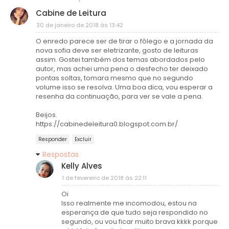
Cabine de Leitura
30 de janeiro de 2018 às 13:42
O enredo parece ser de tirar o fôlego e a jornada da
nova sofia deve ser eletrizante, gosto de leituras
assim. Gostei também dos temas abordados pelo
autor, mas achei uma pena o desfecho ter deixado
pontas soltas, tomara mesmo que no segundo
volume isso se resolva. Uma boa dica, vou esperar a
resenha da continuação, para ver se vale a pena.
Beijos.
https://cabinedeleitura0.blogspot.com.br/
Responder
Excluir
Respostas
Kelly Alves
1 de fevereiro de 2018 às 22:11
Oi
Isso realmente me incomodou, estou na
esperança de que tudo seja respondido no
segundo, ou vou ficar muito brava kkkk porque