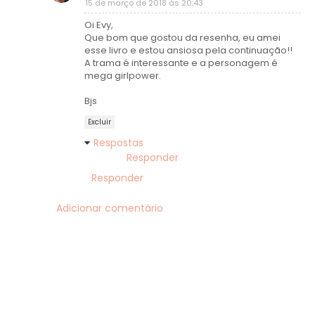
15 de março de 2018 às 20:43
Oi Evy,
Que bom que gostou da resenha, eu amei
esse livro e estou ansiosa pela continuação!!
A trama é interessante e a personagem é
mega girlpower.
Bjs
Excluir
Respostas
Responder
Responder
Adicionar comentário