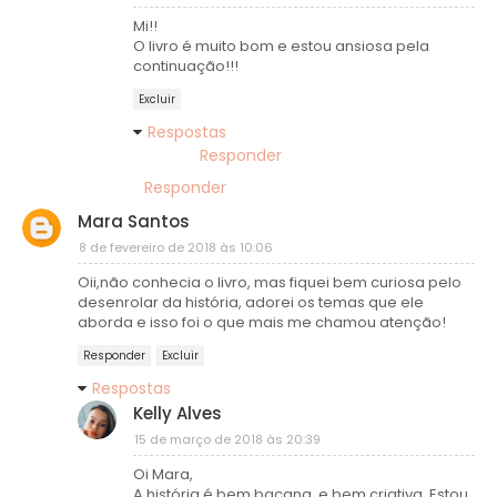
Mi!!
O livro é muito bom e estou ansiosa pela
continuação!!!
Excluir
Respostas
Responder
Responder
Mara Santos
8 de fevereiro de 2018 às 10:06
Oii,não conhecia o livro, mas fiquei bem curiosa pelo
desenrolar da história, adorei os temas que ele
aborda e isso foi o que mais me chamou atenção!
Responder
Excluir
Respostas
Kelly Alves
15 de março de 2018 às 20:39
Oi Mara,
A história é bem bacana, e bem criativa. Estou