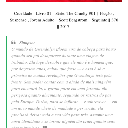
Crueldade - Livro 01 || Sé
rie:
The Cruelty #01 ||
Ficção ,
Suspense , Jovem Adulto ||
Scott Bergstrom ||
Seguinte ||
376
||
2017
Sinopse:
O mundo de Gwendolyn Bloom vira de cabeça para baixo
quando seu pai desaparece durante uma viagem de
trabalho. Ela logo descobre que ele não é o homem que,
por dezessete anos, achou que fosse — e essa é só a
primeira de muitas revelações que Gwendolyn terá pela
frente. Sem poder contar com a ajuda de mais ninguém
para encontrá-lo, a garota parte em uma jornada tão
perigosa quanto alucinante, seguindo os rastros do pai
pela Europa. Porém, para se infiltrar — e sobreviver — em
um novo mundo cheio de maldade e perversão, ela
precisará deixar toda a sua vida para trás, assumir uma
nova identidade e se tornar alguém tão cruel quanto seus
piores inimigos.