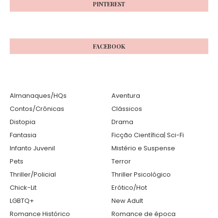
PINTEREST
FACEBOOK
Almanaques/HQs
Aventura
Contos/Crônicas
Clássicos
Distopia
Drama
Fantasia
Ficção Científica| Sci-Fi
Infanto Juvenil
Mistério e Suspense
Pets
Terror
Thriller/Policial
Thriller Psicológico
Chick-Lit
Erótico/Hot
LGBTQ+
New Adult
Romance Histórico
Romance de época