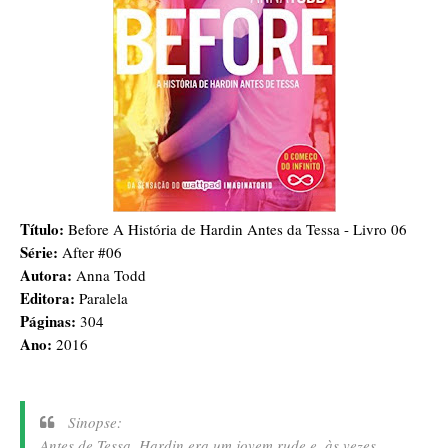
Título:
Before A História de Hardin Antes da Tessa - Livro 06
Série:
After #06
Autora:
Anna Todd
Editora:
Paralela
Páginas:
304
Ano:
2016
Sinopse:
Antes de Tessa, Hardin era um jovem rude e, às vezes,