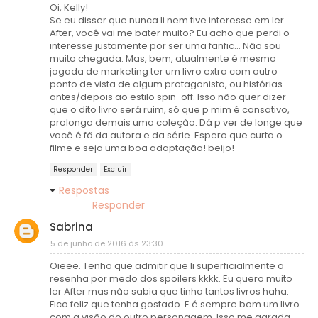
Oi, Kelly!
Se eu disser que nunca li nem tive interesse em ler
After, você vai me bater muito? Eu acho que perdi o
interesse justamente por ser uma fanfic... Não sou
muito chegada. Mas, bem, atualmente é mesmo
jogada de marketing ter um livro extra com outro
ponto de vista de algum protagonista, ou histórias
antes/depois ao estilo spin-off. Isso não quer dizer
que o dito livro será ruim, só que p mim é cansativo,
prolonga demais uma coleção. Dá p ver de longe que
você é fã da autora e da série. Espero que curta o
filme e seja uma boa adaptação! beijo!
Responder
Excluir
Respostas
Responder
Sabrina
5 de junho de 2016 às 23:30
Oieee. Tenho que admitir que li superficialmente a
resenha por medo dos spoilers kkkk. Eu quero muito
ler After mas não sabia que tinha tantos livros haha.
Fico feliz que tenha gostado. E é sempre bom um livro
com a visão do outro personagem. Isso me agrada