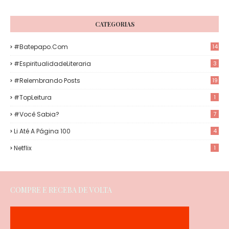
CATEGORIAS
#Batepapo.com
14
#EspiritualidadeLiteraria
3
#Relembrando Posts
19
#TopLeitura
1
#Você Sabia?
7
Li Até A Página 100
4
Netflix
1
COMPRE E RECEBA DE VOLTA