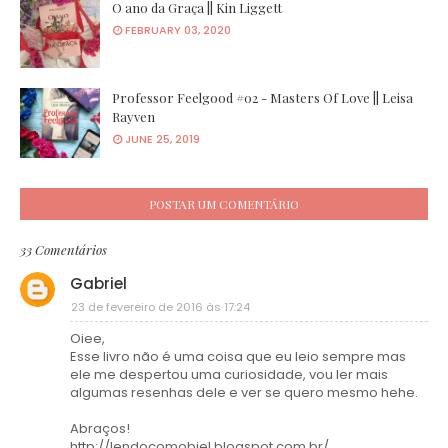
O ano da Graça || Kin Liggett
FEBRUARY 03, 2020
Professor Feelgood #02 - Masters Of Love || Leisa
Rayven
JUNE 25, 2019
POSTAR UM COMENTÁRIO
33 Comentários
Gabriel
23 de fevereiro de 2016 às 17:24
Oiee,
Esse livro não é uma coisa que eu leio sempre mas
ele me despertou uma curiosidade, vou ler mais
algumas resenhas dele e ver se quero mesmo hehe.
Abraços!
http://lendocomobiel.blogspot.com.br/