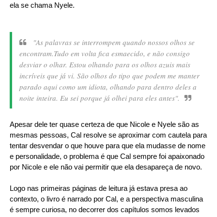
ela se chama Nyele.
"As palavras se interrompem quando nossos olhos se
encontram.Tudo em volta fica esmaecido, e não consigo
desviar o olhar. Estou olhando para os olhos azuis mais
incríveis que já vi. São olhos do tipo que podem me manter
parado aqui como um idiota, olhando para dentro deles a
noite inteira. Eu sei porque já olhei para eles antes".
Apesar dele ter quase certeza de que Nicole e Nyele são as
mesmas pessoas, Cal resolve se aproximar com cautela para
tentar desvendar o que houve para que ela mudasse de nome
e personalidade, o problema é que Cal sempre foi apaixonado
por Nicole e ele não vai permitir que ela desapareça de novo.
Logo nas primeiras páginas de leitura já estava presa ao
contexto, o livro é narrado por Cal, e a perspectiva masculina
é sempre curiosa, no decorrer dos capítulos somos levados