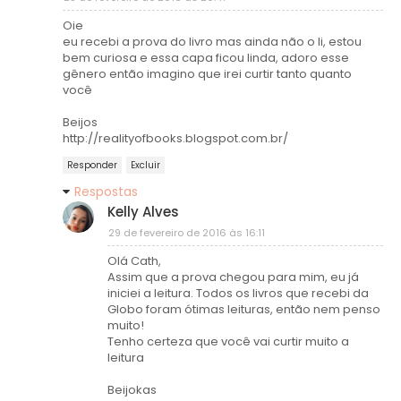
Oie
eu recebi a prova do livro mas ainda não o li, estou
bem curiosa e essa capa ficou linda, adoro esse
gênero então imagino que irei curtir tanto quanto
você
Beijos
http://realityofbooks.blogspot.com.br/
Responder
Excluir
Respostas
Kelly Alves
29 de fevereiro de 2016 às 16:11
Olá Cath,
Assim que a prova chegou para mim, eu já
iniciei a leitura. Todos os livros que recebi da
Globo foram ótimas leituras, então nem penso
muito!
Tenho certeza que você vai curtir muito a
leitura
Beijokas