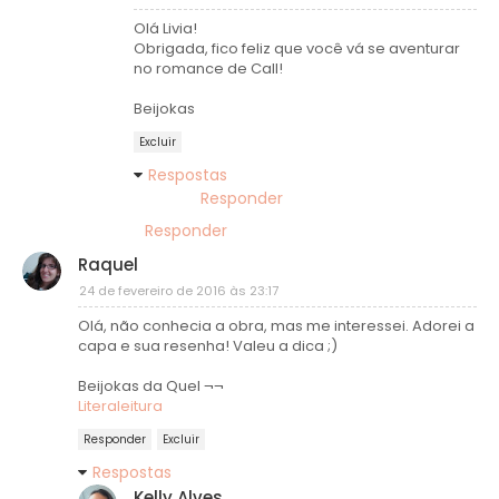
Olá Livia!
Obrigada, fico feliz que você vá se aventurar
no romance de Call!
Beijokas
Excluir
Respostas
Responder
Responder
Raquel
24 de fevereiro de 2016 às 23:17
Olá, não conhecia a obra, mas me interessei. Adorei a
capa e sua resenha! Valeu a dica ;)
Beijokas da Quel ¬¬
Literaleitura
Responder
Excluir
Respostas
Kelly Alves