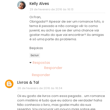
Kelly Alves
29 de fevereiro de 2016 às 16:13
Oi Fran,
Obrigada!!! Apesar de ser um romance fofo, o
tema é pesado e não consigo vê-lo como
juvenil, eu acho que se der uma chance vai
gostar muito do que vai encontrar!! As amigas
é só uma parte do problema.
Beijokas
Excluir
Respostas
Responder
Responder
Livros & Tal
26 de fevereiro de 2016 às 16:34
Oii eu gosto de livros com essa pegada... um romance
com mistério é tudo que eu adoro de verdade! haha
Não conhecia o livro, mas gostei muito da sua
resenha. Vou procurar um pouco mais sobre ele.