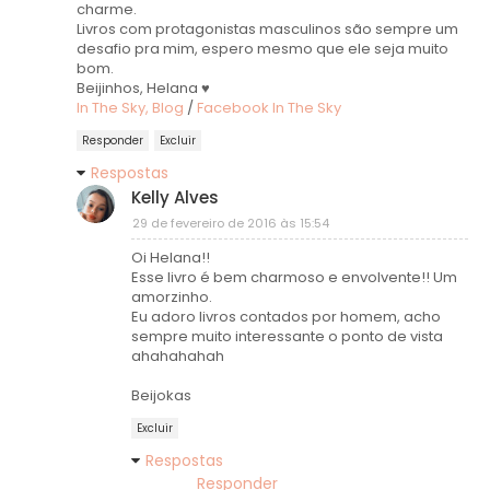
charme.
Livros com protagonistas masculinos são sempre um
desafio pra mim, espero mesmo que ele seja muito
bom.
Beijinhos, Helana ♥
In The Sky, Blog
/
Facebook In The Sky
Responder
Excluir
Respostas
Kelly Alves
29 de fevereiro de 2016 às 15:54
Oi Helana!!
Esse livro é bem charmoso e envolvente!! Um
amorzinho.
Eu adoro livros contados por homem, acho
sempre muito interessante o ponto de vista
ahahahahah
Beijokas
Excluir
Respostas
Responder