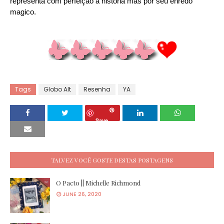
representa com perfeição a história mas por seu enredo
magico.
Tags
Globo Alt
Resenha
YA
Save
TALVEZ VOCÊ GOSTE DESTAS POSTAGENS
O Pacto || Michelle Richmond
JUNE 26, 2020