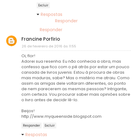
Excluir
Respostas
Responder
Responder
Francine Porfirio
26 de fevereiro de 2016 às 11:55
Oi, flor!
Adorei sua resenha. Eu não conhecia a obra, mas
confesso que fico com o pé atrás por estar um pouco
cansada de livros juvenis. Estou à procura de obras
mais maduras, sabe? Mas o mistério me atraiu. Como
assim as amigas dele voltaram diferentes, ao ponto
de nem parecerem as mesmas pessoas? Intrigante,
com certeza. Vou procurar saber mais opiniões sobre
o livro antes de decidir lê-lo.
Beijos!
http://www.myqueenside.blogspot.com
Responder
Excluir
Respostas