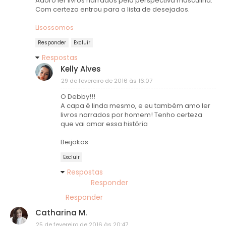
Adoro ler livros narrados pela perspectiva masculina.
Com certeza entrou para a lista de desejados.
Lisossomos
Responder
Excluir
Respostas
Kelly Alves
29 de fevereiro de 2016 às 16:07
O Debby!!!
A capa é linda mesmo, e eu também amo ler
livros narrados por homem! Tenho certeza
que vai amar essa história
Beijokas
Excluir
Respostas
Responder
Responder
Catharina M.
25 de fevereiro de 2016 às 20:47