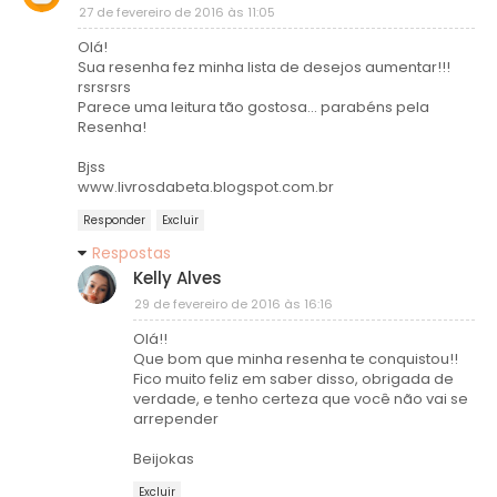
27 de fevereiro de 2016 às 11:05
Olá!
Sua resenha fez minha lista de desejos aumentar!!!
rsrsrsrs
Parece uma leitura tão gostosa... parabéns pela
Resenha!
Bjss
www.livrosdabeta.blogspot.com.br
Responder
Excluir
Respostas
Kelly Alves
29 de fevereiro de 2016 às 16:16
Olá!!
Que bom que minha resenha te conquistou!!
Fico muito feliz em saber disso, obrigada de
verdade, e tenho certeza que você não vai se
arrepender
Beijokas
Excluir