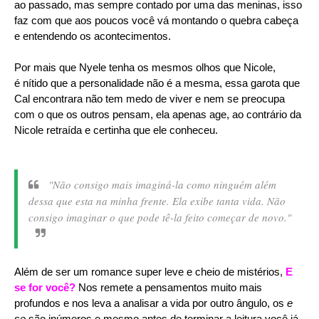
ao passado, mas sempre contado por uma das meninas, isso
faz com que aos poucos você vá montando o quebra cabeça
e entendendo os acontecimentos.
Por mais que Nyele tenha os mesmos olhos que Nicole,
é nítido que a personalidade não é a mesma, essa garota que
Cal encontrara não tem medo de viver e nem se preocupa
com o que os outros pensam, ela apenas age, ao contrário da
Nicole retraída e certinha que ele conheceu.
"Não consigo mais imaginá-la como ninguém além
dessa que esta na minha frente. Ela exibe tanta vida. Não
consigo imaginar o que pode tê-la feito começar de novo."
Além de ser um romance super leve e cheio de mistérios,
E
se for você?
Nos remete a pensamentos muito mais
profundos e nos leva a analisar a vida por outro ângulo, os
e
se
são inúmeros e mesmo antes de terminar a leitura você já