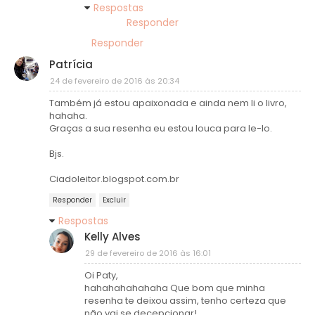
Respostas
Responder
Responder
Patrícia
24 de fevereiro de 2016 às 20:34
Também já estou apaixonada e ainda nem li o livro,
hahaha.
Graças a sua resenha eu estou louca para le-lo.
Bjs.
Ciadoleitor.blogspot.com.br
Responder
Excluir
Respostas
Kelly Alves
29 de fevereiro de 2016 às 16:01
Oi Paty,
hahahahahahaha Que bom que minha
resenha te deixou assim, tenho certeza que
não vai se decepcionar!