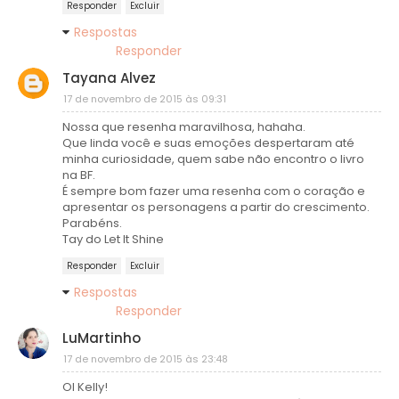
Responder
Excluir
Respostas
Responder
Tayana Alvez
17 de novembro de 2015 às 09:31
Nossa que resenha maravilhosa, hahaha.
Que linda você e suas emoções despertaram até
minha curiosidade, quem sabe não encontro o livro
na BF.
É sempre bom fazer uma resenha com o coração e
apresentar os personagens a partir do crescimento.
Parabéns.
Tay do Let It Shine
Responder
Excluir
Respostas
Responder
LuMartinho
17 de novembro de 2015 às 23:48
OI Kelly!