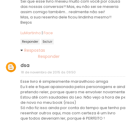
Sei que esse livro mexeu muito com você por causa
das nossas conversas!! Mas, eu não sei se mexeria
assim comigo também... realmente não sei!
Mas, a sua resenha dele ficou lindinha mesmo!!
Beijos
LuMartinho
|
Face
Responder
Excluir
Respostas
Responder
dsa
18 de novembro de 2015 às 09:50
Esse livro é simplesmente maravilhoso amiga
Eu li ele e fiquei apaixonada pelos personagens e ainda
pretendo reler, porque quero me envolver novamente.
Estou até com saudades do Leo. Não vejo a hora de pega
de novo no meu book (risos)
Só não fiz isso ainda por conta do tempo que tenho para
resenhar outros aqui, mas com certeza é um livro
que todos deveriam ler, porque é PERFEITO !