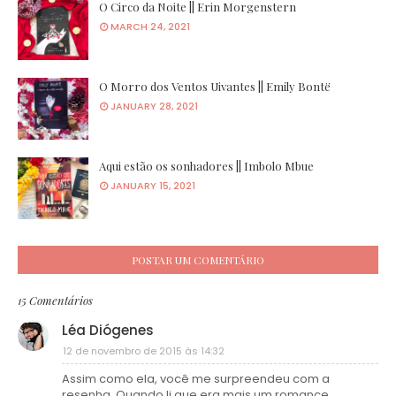
O Circo da Noite || Erin Morgenstern
MARCH 24, 2021
O Morro dos Ventos Uivantes || Emily Bontë
JANUARY 28, 2021
Aqui estão os sonhadores || Imbolo Mbue
JANUARY 15, 2021
POSTAR UM COMENTÁRIO
15 Comentários
Léa Diógenes
12 de novembro de 2015 às 14:32
Assim como ela, você me surpreendeu com a
resenha. Quando li que era mais um romance