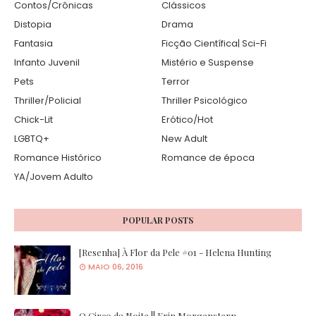
Contos/Crônicas
Clássicos
Distopia
Drama
Fantasia
Ficção Científica| Sci-Fi
Infanto Juvenil
Mistério e Suspense
Pets
Terror
Thriller/Policial
Thriller Psicológico
Chick-Lit
Erótico/Hot
LGBTQ+
New Adult
Romance Histórico
Romance de época
YA/Jovem Adulto
POPULAR POSTS
[Resenha] À Flor da Pele #01 - Helena Hunting
MAIO 06, 2016
O Circo da Noite || Erin Morgenstern