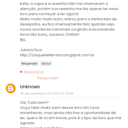
Kelly, a capa e a resenha não me chamaram a
atenção, porém sua resenha me fez querer ter esse
livro para começar a ler agora!
Muito muito muito bom, entrou para a minha lista de
desejados, eu fico imensamente feliz quando vejo
novos escritores nacionais surgindo e escrevendo
livros tão bons, sucesso Cinthia!
Bjs,
Juliana Duvi
http://claqueteliteraria.blogspot.com.br
Responder
Excluir
Respostas
Responder
Unknown
16 de novembro de 2015 às 10:44
Oiii, Tudo bem?
Ouço falar muito bem desse livro Um novo
amanhecer, mas ainda não tive a oportunidade de
ler, quero lê-lo em breve, pois é o tipo de livro que me
agrada.