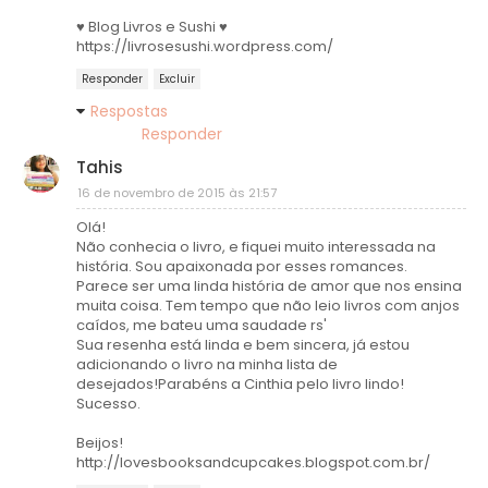
♥ Blog Livros e Sushi ♥
https://livrosesushi.wordpress.com/
Responder
Excluir
Respostas
Responder
Tahis
16 de novembro de 2015 às 21:57
Olá!
Não conhecia o livro, e fiquei muito interessada na
história. Sou apaixonada por esses romances.
Parece ser uma linda história de amor que nos ensina
muita coisa. Tem tempo que não leio livros com anjos
caídos, me bateu uma saudade rs'
Sua resenha está linda e bem sincera, já estou
adicionando o livro na minha lista de
desejados!Parabéns a Cinthia pelo livro lindo!
Sucesso.
Beijos!
http://lovesbooksandcupcakes.blogspot.com.br/