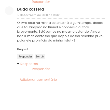
Responder
Duda Razzera
5 de fevereiro de 2018 às 19:32
O livro está na minha estante há algum tempo, desde
que foi lançado na Bienal e conheci a autora
brevemente. Estávamos no mesmo estande. Ainda
não li, mas confesso que depois dessa resenha já vou
pular ele pro início da minha lista! <3
Beijos!
Responder
Excluir
Respostas
Responder
Adicionar comentário