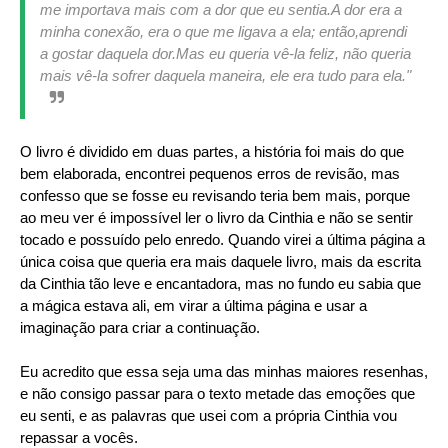
me importava mais com a dor que eu sentia.A dor era a
minha conexão, era o que me ligava a ela; então,aprendi
a gostar daquela dor.Mas eu queria vê-la feliz, não queria
mais vê-la sofrer daquela maneira, ele era tudo para ela."
O livro é dividido em duas partes, a história foi mais do que
bem elaborada, encontrei pequenos erros de revisão, mas
confesso que se fosse eu revisando teria bem mais, porque
ao meu ver é impossível ler o livro da Cinthia e não se sentir
tocado e possuído pelo enredo. Quando virei a última página a
única coisa que queria era mais daquele livro, mais da escrita
da Cinthia tão leve e encantadora, mas no fundo eu sabia que
a mágica estava ali, em virar a última página e usar a
imaginação para criar a continuação.
Eu acredito que essa seja uma das minhas maiores resenhas,
e não consigo passar para o texto metade das emoções que
eu senti, e as palavras que usei com a própria Cinthia vou
repassar a vocês.