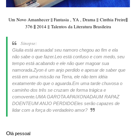
||
Um Novo Amanhecer || Fantasia , YA , Drama ||
Cinthia Freire
||
376
2014 ||
Talentos da Literatura Brasileira
Sinopse:
Giulia está arrasada! seu namoro chegou ao fim e ela
não sabe o que fazer.
Leo está confuso e com medo, seu
tempo está acabando e ele não quer magoar sua
namorada.
Zyon é um anjo perdido e apesar de saber que
está em uma missão na Terra, ele não tem idéia
exatamente do que o aguarda.
Em uma tarde chuvosa o
caminho dos três se cruzam de forma trágica e
comovente.
UMA GAROTA APAIXONADA
UM RAPAZ
DOENTE
UM ANJO PERDIDO
Eles serão capazes de
lidar com a força do verdadeiro amor?
O
lá pessoal