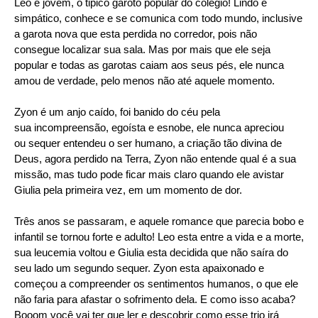
Leo é jovem, o tipico garoto popular do colégio! Lindo e
simpático, conhece e se comunica com todo mundo, inclusive
a garota nova que esta perdida no corredor, pois não
consegue localizar sua sala. Mas por mais que ele seja
popular e todas as garotas caiam aos seus pés, ele nunca
amou de verdade, pelo menos não até aquele momento.
Zyon é um anjo caído, foi banido do céu pela
sua incompreensão, egoísta e esnobe, ele nunca apreciou
ou sequer entendeu o ser humano, a criação tão divina de
Deus, agora perdido na Terra, Zyon não entende qual é a sua
missão, mas tudo pode ficar mais claro quando ele avistar
Giulia pela primeira vez, em um momento de dor.
Três anos se passaram, e aquele romance que parecia bobo e
infantil se tornou forte e adulto! Leo esta entre a vida e a morte,
sua leucemia voltou e Giulia esta decidida que não saíra do
seu lado um segundo sequer. Zyon esta apaixonado e
começou a compreender os sentimentos humanos, o que ele
não faria para afastar o sofrimento dela. E como isso acaba?
Booom você vai ter que ler e descobrir como esse trio irá