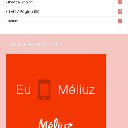
#Você Sabia?
7
Li Até A Página 100
4
Netflix
1
COMPRE E RECEBA DE VOLTA