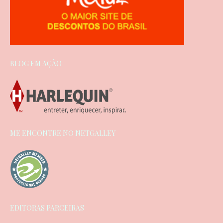
BLOG EM AÇÃO
ME ENCONTRE NO NETGALLEY
EDITORAS PARCEIRAS