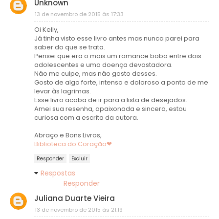
Unknown
13 de novembro de 2015 às 17:33
Oi Kelly,
Já tinha visto esse livro antes mas nunca parei para
saber do que se trata.
Pensei que era o mais um romance bobo entre dois
adolescentes e uma doença devastadora.
Não me culpe, mas não gosto desses.
Gosto de algo forte, intenso e doloroso a ponto de me
levar às lagrimas.
Esse livro acaba de ir para a lista de desejados.
Amei sua resenha, apaixonada e sincera, estou
curiosa com a escrita da autora.
Abraço e Bons Livros,
Biblioteca do Coração❤
Responder
Excluir
Respostas
Responder
Juliana Duarte Vieira
13 de novembro de 2015 às 21:19