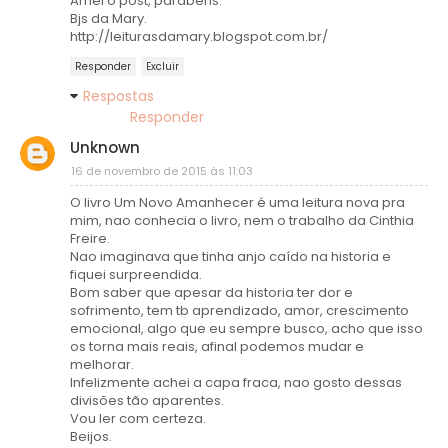
Amei o post, parabéns.
Bjs da Mary.
http://leiturasdamary.blogspot.com.br/
Responder
Excluir
Respostas
Responder
Unknown
16 de novembro de 2015 às 11:03
O livro Um Novo Amanhecer é uma leitura nova pra
mim, nao conhecia o livro, nem o trabalho da Cinthia
Freire.
Nao imaginava que tinha anjo caído na historia e
fiquei surpreendida.
Bom saber que apesar da historia ter dor e
sofrimento, tem tb aprendizado, amor, crescimento
emocional, algo que eu sempre busco, acho que isso
os torna mais reais, afinal podemos mudar e
melhorar.
Infelizmente achei a capa fraca, nao gosto dessas
divisões tão aparentes.
Vou ler com certeza.
Beijos.