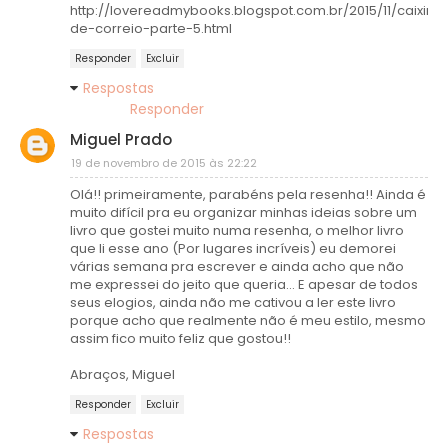
http://lovereadmybooks.blogspot.com.br/2015/11/caixinh
de-correio-parte-5.html
Responder
Excluir
Respostas
Responder
Miguel Prado
19 de novembro de 2015 às 22:22
Olá!! primeiramente, parabéns pela resenha!! Ainda é
muito difícil pra eu organizar minhas ideias sobre um
livro que gostei muito numa resenha, o melhor livro
que li esse ano (Por lugares incríveis) eu demorei
várias semana pra escrever e ainda acho que não
me expressei do jeito que queria... E apesar de todos
seus elogios, ainda não me cativou a ler este livro
porque acho que realmente não é meu estilo, mesmo
assim fico muito feliz que gostou!!
Abraços, Miguel
Responder
Excluir
Respostas