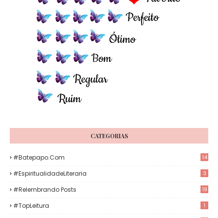
CATEGORIAS
#Batepapo.com
14
#EspiritualidadeLiteraria
3
#Relembrando Posts
19
#TopLeitura
1