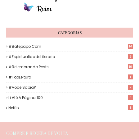
CATEGORIAS
#Batepapo.com
14
#EspiritualidadeLiteraria
3
#Relembrando Posts
19
#TopLeitura
1
#Você Sabia?
7
Li Até A Página 100
4
Netflix
1
COMPRE E RECEBA DE VOLTA