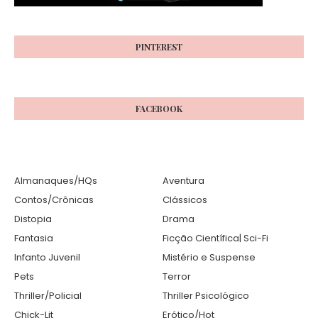
PINTEREST
FACEBOOK
Almanaques/HQs
Aventura
Contos/Crônicas
Clássicos
Distopia
Drama
Fantasia
Ficção Científica| Sci-Fi
Infanto Juvenil
Mistério e Suspense
Pets
Terror
Thriller/Policial
Thriller Psicológico
Chick-Lit
Erótico/Hot