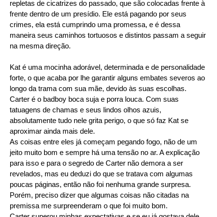
repletas de cicatrizes do passado, que são colocadas frente à
frente dentro de um presídio. Ele está pagando por seus
crimes, ela está cumprindo uma promessa, e é dessa
maneira seus caminhos tortuosos e distintos passam a seguir
na mesma direção.
Kat é uma mocinha adorável, determinada e de personalidade
forte, o que acaba por lhe garantir alguns embates severos ao
longo da trama com sua mãe, devido às suas escolhas.
Carter é o badboy boca suja e porra louca. Com suas
tatuagens de chamas e seus lindos olhos azuis,
absolutamente tudo nele grita perigo, o que só faz Kat se
aproximar ainda mais dele.
As coisas entre eles já começam pegando fogo, não de um
jeito muito bom e sempre há uma tensão no ar. A explicação
para isso e para o segredo de Carter não demora a ser
revelados, mas eu deduzi do que se tratava com algumas
poucas páginas, então não foi nenhuma grande surpresa.
Porém, preciso dizer que algumas coisas não citadas na
premissa me surpreenderam o que foi muito bom.
Carter superou minhas expectativas e se eu já gostava dele