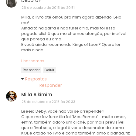
Déborah
26 de outubro de 2015 às 20:51
Milla, o livro até olhou pra mim agora dizendo: Leia-
me!
Ainda tô na garra e não furei a fila, mas foi essa
pegada clichê que me chamou atenção, por incrível
que pareça eu amo.
E você ainda recomenda Kings of Leon? Quero ler
mais ainda.
Lisossomos
Responder
Excluir
Respostas
Responder
Milla Alkimim
28 de outubro de 2015 às 20:33
Leeeia Deby, você não vai se arrepender!
O que me fez furar fila foi "Meu Romeu"... muito amor,
enfim, também adoro um clichê, por mais previsível
que o final seja, o legal é ver o desenrolar da trama.
KOL é citado no livro e como também amo a banda, fiz