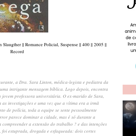
Am
anim
de c
liv
 Slaugther || Romance Policial, Suspense || 400 || 2005 ||
um
Record
rante, a Dra. Sara Linton, médica-legista e pediatra da
 uma intrigante mensagem bíblica. Logo depois, encontra
 jovem professora universitária. O ex-marido de Sara,
era as investigações e uma vez que a vítima era a irmã
o de polícia, toda a equipe se sente pessoalmente
rror parece dominar a cidade, mas é só durante a
 compreender a extensão do trabalho ? e das intenções
, foi estuprada, drogada e esfaqueada: dois cortes