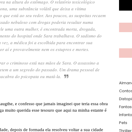
 na altura do estômago. O relatório toxicológico
dona, uma substância volátil que deixa a vítima
o que está ao seu redor. Aos poucos, as suspeitas recaem
ssado nebuloso com drogas poderia resultar numa
ele uma outra mulher, é encontrada morta, drogada,
amento do hospital onde Sara trabalhava. O sadismo do
a vez, a médica foi a escolhida para encontrar sua
or aí e provavelmente nem os estupros e mortes.
rar o criminoso está nas mãos de Sara. O assassino a
emetem a um segredo do passado. Um drama pessoal de
macabra do psicopata ou matá-la.
Alman
Conto
Distop
augthe, e confesso que jamais imaginei que teria essa obra
Fantas
a muito querida esse tesouro que aqui na minha estante é
Infanto
Pets
idade, depois de formada ela resolveu voltar a sua cidade
Thrille