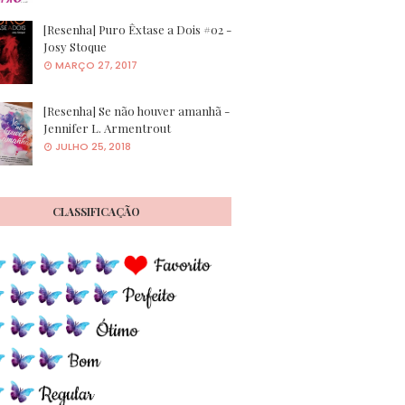
[Resenha] Puro Êxtase a Dois #02 -
Josy Stoque
MARÇO 27, 2017
[Resenha] Se não houver amanhã -
Jennifer L. Armentrout
JULHO 25, 2018
CLASSIFICAÇÃO