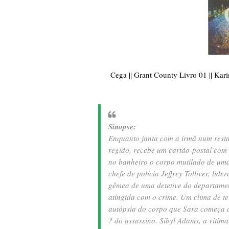
Cega || Grant County Livro 01 || Karin
Sinopse:
Enquanto janta com a irmã num restau
região, recebe um cartão-postal com
no banheiro o corpo mutilado de uma
chefe de polícia Jeffrey Tolliver, lid
gêmea de uma detetive do departament
atingida com o crime. Um clima de te
autópsia do corpo que Sara começa a
? do assassino. Sibyl Adams, a vítima