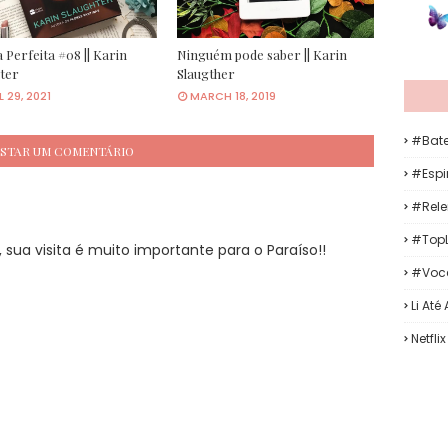
 Perfeita #08 || Karin
Ninguém pode saber || Karin
ter
Slaugther
L 29, 2021
MARCH 18, 2019
#Bat
STAR UM COMENTÁRIO
#Espir
#Rele
#TopL
sua visita é muito importante para o Paraíso!!
#Voc
Li Até
Netflix