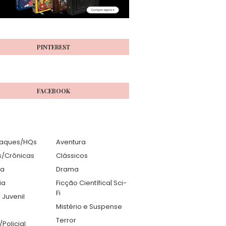
PINTEREST
FACEBOOK
aques/HQs
Aventura
s/Crônicas
Clássicos
ia
Drama
ia
Ficção Científica| Sci-
Fi
 Juvenil
Mistério e Suspense
Terror
r/Policial