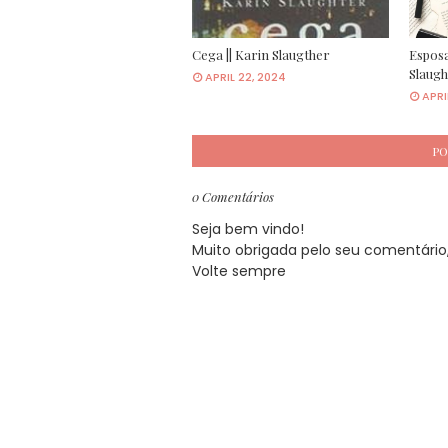
Cega || Karin Slaugther
Esposa
Slaugh
APRIL 22, 2024
APRI
PO
0 Comentários
Seja bem vindo!
Muito obrigada pelo seu comentário, 
Volte sempre