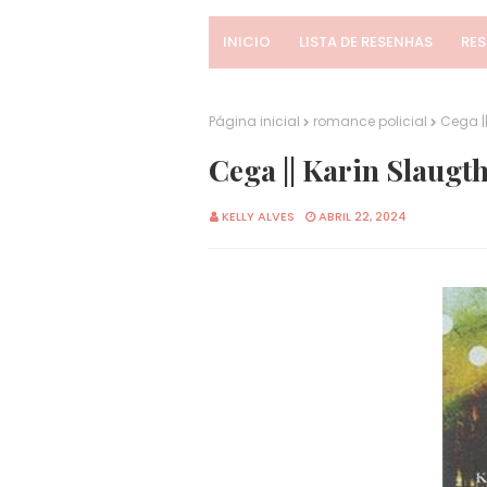
INICIO
LISTA DE RESENHAS
RE
Página inicial
romance policial
Cega ||
Cega || Karin Slaugt
KELLY ALVES
ABRIL 22, 2024