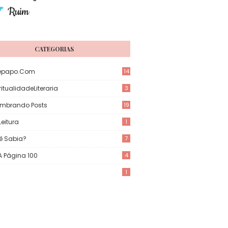
CATEGORIAS
epapo.com
14
itualidadeLiteraria
3
mbrando Posts
19
eitura
1
ê Sabia?
7
 A Página 100
4
1