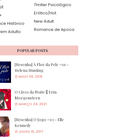
Thriller Psicológico
it
Erótico/Hot
+
New Adult
e Histórico
Romance de época
vem Adulto
POPULAR POSTS
[Resenha] À Flor da Pele #01 -
Helena Hunting
MAIO 06, 2016
O Circo da Noite || Erin
Morgenstern
MARÇO 24, 2021
[Resenha] O Jogo #03 - Elle
Kennedy
JULHO 15, 2017