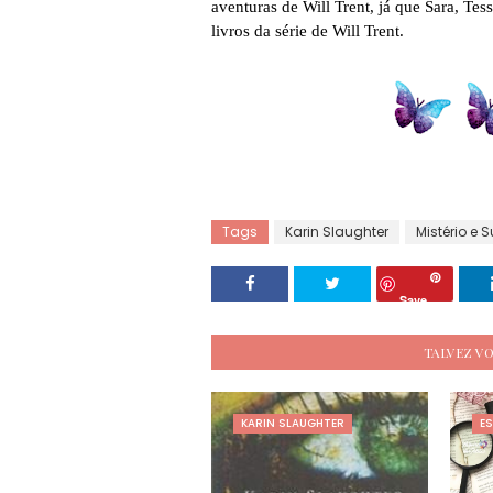
aventuras de Will Trent, já que Sara, T
livros da série de Will Trent.
Tags
Karin Slaughter
Mistério e 
Save
TALVEZ V
KARIN SLAUGHTER
ES