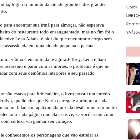
amília, fugir do tumulto da cidade grande e dos grandes
Chick-L
erto.
LGBTQ
Romanc
o para encontrar sua irmã para almoçar, não esperava
heiro do restaurente todo ensanguentado, mas no fim foi o
YA/Jo
etetive Lena Adans, e pior do que encontrar o corpo será
nte assassinada em uma cidade pequena e pacata.
tra vítima é encontrada, e agora Jeffrey, Lena e Sara
e assassino e parar com as mortes, o problema é que no
lidar com seus demônios interiores e seu passado
ue não estava para brincadeira, o livro possui um enredo
ritiva, qualidades que Karin carrega e aprimora a cada
peita pra falar, sou apaixonada por ela desde o meu primeiro
 coleciono cada página que ela escreve, se você assim como
a com certeza vai ganhar seu coração.
nele conhecemos os personagens que vão estrelar as