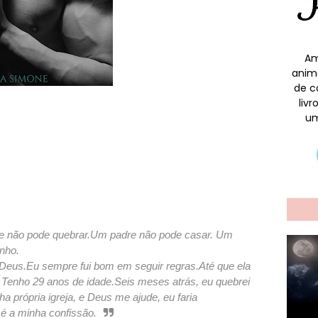
Am
anim
de c
liv
um
e não pode quebrar.
Um padre não pode casar. Um
nho.
 Deus.
Eu sempre fui bom em seguir regras.
Até que ela
 Tenho 29 anos de idade.
Seis meses atrás, eu quebrei
ha própria igreja, e Deus me ajude, eu faria
é a minha confissão.