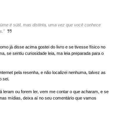
 ciúme é sútil, mas distinta, uma vez que você conhece
s."
mo já disse acima gostei do livro e se tivesse físico no
ma, se sentiu curiosidade leia, ma leia preparada para o
nternet pela resenha, e não localizei nenhuma, talvez as
 sei.
á leram ou forem ler, vem me contar o que acharam, e se
 nas mídias, deixa aí no seu comentário que vamos