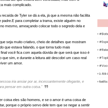
ca mais complicado.
 recaída de Tyler se dá a ela, já que a mesma não facilita
 padre.E para completar a trama, existe alguém no
r no mesmo, ameaçando colocar todo o segredo dela e
#Bat
#Espir
ue seja muito criativo, cheio de detalhes que mostram
do que estava falando, o que torna tudo mais
#Rele
o final você fica com aquela dúvida de que será que isso é
#TopL
que sim, e durante a leitura até descobri um caso real
viver um amor.
#Voc
Li Até
ssoa iria ansiar por ar, incessantemente ofegante, e
Netflix
ra pensar em outra coisa."
r coisa eles são homens, e se o amor é uma coisa de
utar, porque o próprio servo dele tem que se negar a sentir