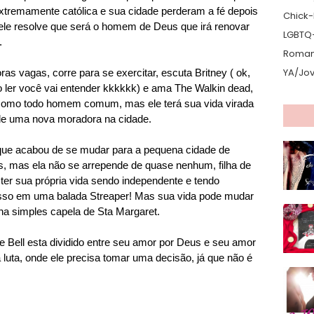
extremamente católica e sua cidade perderam a fé depois
Chick-L
ele resolve que será o homem de Deus que irá renovar
LGBTQ
.
Romanc
YA/Jo
vagas, corre para se exercitar, escuta Britney ( ok,
o ler você vai entender kkkkkk) e ama The Walkin dead,
 como todo homem comum, mas ele terá sua vida virada
de uma nova moradora na cidade.
que acabou de se mudar para a pequena cidade de
s, mas ela não se arrepende de quase nenhum, filha de
u ter sua própria vida sendo independente e tendo
 isso em uma balada Streaper! Mas sua vida pode mudar
a simples capela de Sta Margaret.
 Bell esta dividido entre seu amor por Deus e seu amor
luta, onde ele precisa tomar uma decisão, já que não é