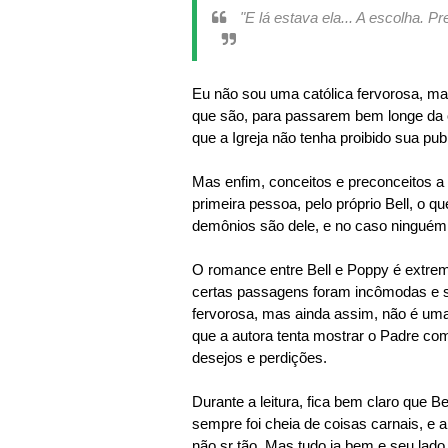
"E lá estava ela... A escolha. P
Eu não sou uma católica fervorosa, ma
que são, para passarem bem longe da o
que a Igreja não tenha proibido sua pu
Mas enfim, conceitos e preconceitos a p
primeira pessoa, pelo próprio Bell, o qu
demônios são dele, e no caso ninguém 
O romance entre Bell e Poppy é extrem
certas passagens foram incômodas e s
fervorosa, mas ainda assim, não é uma 
que a autora tenta mostrar o Padre
desejos e perdições.
Durante a leitura, fica bem claro que 
sempre foi cheia de coisas carnais, e
não sr tão. Mas tudo ia bem e seu lad