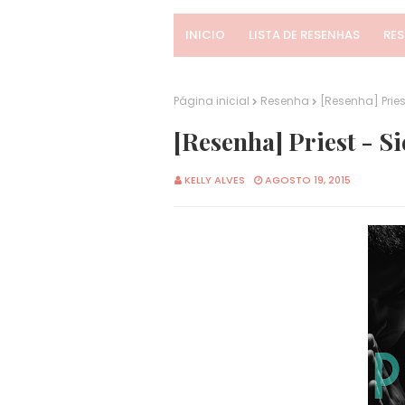
INICIO
LISTA DE RESENHAS
RE
Página inicial
Resenha
[Resenha] Pries
[Resenha] Priest - S
KELLY ALVES
AGOSTO 19, 2015