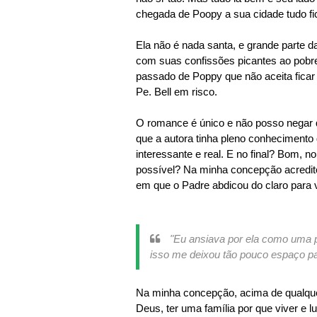
chegada de Poopy a sua cidade tudo fi
Ela não é nada santa, e grande parte da
com suas confissões picantes ao pobre
passado de Poppy que não aceita fica
Pe. Bell em risco.
O romance é único e não posso negar q
que a autora tinha pleno conhecimento 
interessante e real. E no final? Bom, n
possível? Na minha concepção acredito 
em que o Padre abdicou do claro para 
"Eu ansiava por ela como uma pe
isso me deixou tão pouco espaço pa
Na minha concepção, acima de qualque
Deus, ter uma família por que viver e l