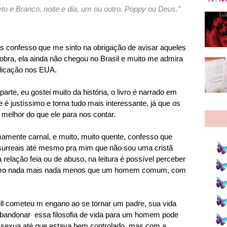
reto e Branco, noite e dia, um ou outro. Poppy ou Deus."
s confesso que me sinto na obrigação de avisar aqueles
bra, ela ainda não chegou no Brasil e muito me admira
blicação nos EUA.
arte, eu gostei muito da história, o livro é narrado em
e é justíssimo e torna tudo mais interessante, já que os
melhor do que ele para nos contar.
amente carnal, e muito, muito quente, confesso que
urreais até mesmo pra mim que não sou uma cristã
relação feia ou de abuso, na leitura é possível perceber
 como nada mais nada menos que um homem comum, com
Bell cometeu m engano ao se tornar um padre, sua vida
 abandonar essa filosofia de vida para um homem pode
o sexua até que estava bem controlado, mas com a