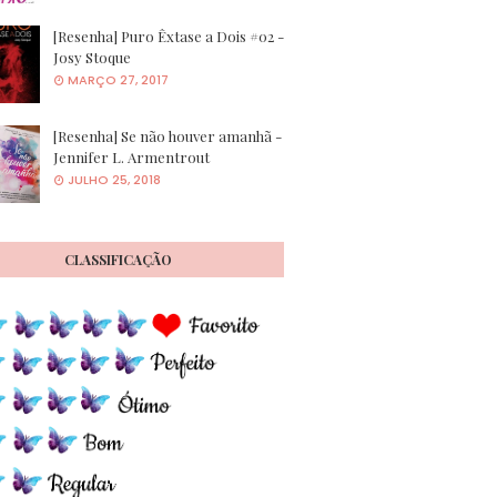
[Resenha] Puro Êxtase a Dois #02 -
Josy Stoque
MARÇO 27, 2017
[Resenha] Se não houver amanhã -
Jennifer L. Armentrout
JULHO 25, 2018
CLASSIFICAÇÃO