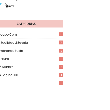
CATEGORIAS
epapo.com
14
itualidadeLiteraria
3
mbrando Posts
19
eitura
1
ê Sabia?
7
 A Página 100
4
1