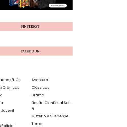
PINTEREST
FACEBOOK
aques/HQs
Aventura
s/Crônicas
Clássicos
ia
Drama
ia
Ficção Científica| Sci-
Fi
 Juvenil
Mistério e Suspense
Terror
r/Policial