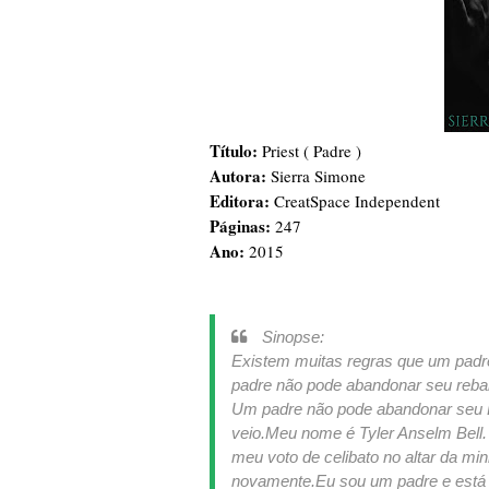
Título:
Priest ( Padre )
Autora:
Sierra Simone
Editora:
CreatSpace Independent
Páginas:
247
Ano:
2015
Sinopse:
Existem muitas regras que um padr
padre não pode abandonar seu reba
Um padre não pode abandonar seu
veio.
Meu nome é Tyler Anselm Bell.
meu voto de celibato no altar da min
novamente.
Eu sou um padre e está 