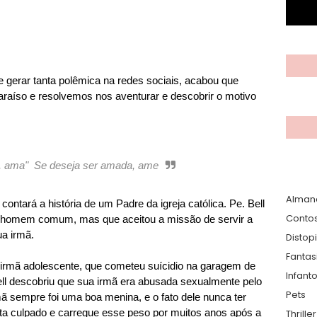
de gerar tanta polêmica na redes sociais, acabou que
araíso e resolvemos nos aventurar e descobrir o motivo
is, ama" Se deseja ser amada, ame
Alman
contará a história de um Padre da igreja católica. Pe. Bell
Conto
m homem comum, mas que aceitou a missão de servir a
a irmã.
Distop
Fantas
a irmã adolescente, que cometeu suícidio na garagem de
Infanto
ll descobriu que sua irmã era abusada sexualmente pelo
Pets
ã sempre foi uma boa menina, e o fato dele nunca ter
nta culpado e carregue esse peso por muitos anos após a
Thrille