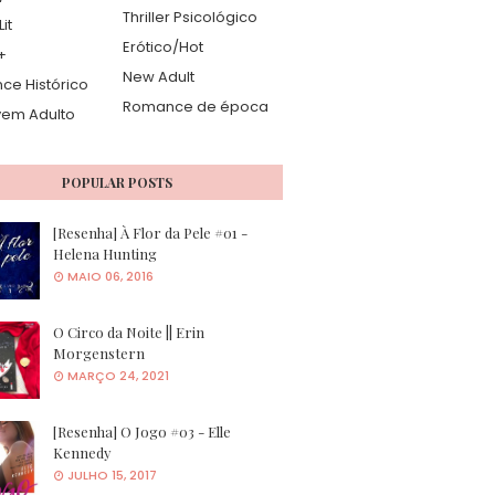
Thriller Psicológico
it
Erótico/Hot
+
New Adult
e Histórico
Romance de época
vem Adulto
POPULAR POSTS
[Resenha] À Flor da Pele #01 -
Helena Hunting
MAIO 06, 2016
O Circo da Noite || Erin
Morgenstern
MARÇO 24, 2021
[Resenha] O Jogo #03 - Elle
Kennedy
JULHO 15, 2017