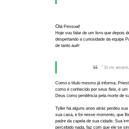
O
lá Pessoal!
Hoje vou falar de um livro que depois 
despertando a curiosidade da equipe P
de tanto auê!
" Si vis amar
Como o título mesmo já informa, Priest 
como é conhecido por seus fieis, é u
Deus como penitência pela morte de su
Tyller há alguns anos atrás perdeu su
sua casa, e foi nesse momento, que Be
padre da capela de sua cidade. Sua irm
percebido nada, faz com que ele se si