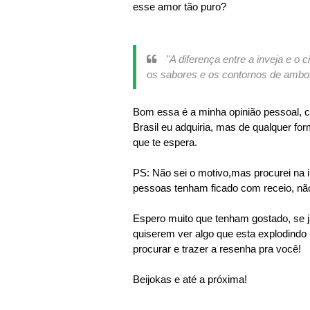
esse amor tão puro?
"A diferença entre a inveja e o
os sabores e os contornos de ambo
Bom essa é a minha opinião pessoal, co
Brasil eu adquiria, mas de qualquer for
que te espera.
PS: Não sei o motivo,mas procurei na i
pessoas tenham ficado com receio, não
Espero muito que tenham gostado, se j
quiserem ver algo que esta explodindo
procurar e trazer a resenha pra você!
Beijokas e até a próxima!