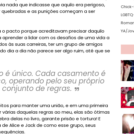
ia nada que indicasse que aquilo era perigoso,
Chick-L
r quebradas e as punições começam a ser
LGBTQ
Romanc
a o pacto porque acreditavam precisar daquilo
YA/Jo
aprender a lidar com os desafios de uma vida a
dos às suas carreiras, ter um grupo de amigos
do dia a dia não parece ser algo ruim, até que se
 é único. Cada casamento é
so, operando pelo seu próprio
conjunto de regras.
eitos para manter uma união, e em uma primeira
r várias daquelas regras ao meu, elas são ótimas
a delas no livro, garante prisão e tortura!⁣ E
e Alice e Jack de como esse grupo, seus
sequências.