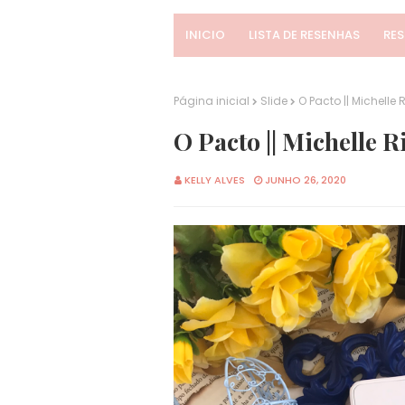
INICIO
LISTA DE RESENHAS
RE
Página inicial
Slide
O Pacto || Michell
O Pacto || Michelle
KELLY ALVES
JUNHO 26, 2020