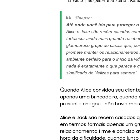
Sinopse:
Até onde você iria para proteger 
Alice e Jake são recém-casados com 
fortalecer ainda mais quando recebe
glamouroso grupo de casais que, por
promete manter os relacionamentos s
ambiente perfeito para o início da v
nada é exatamente o que parece e q
significado do “felizes para sempre”.
Q
uando Alice convidou seu client
apenas uma brincadeira, quando e
presente chegou... não havia mais 
Alice e Jack são recém casados q
em termos formais apenas um gru
relacionamento firme e conciso a
hora da dificuldade, quando junt