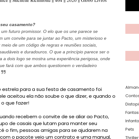
o seu casamento?
um futuro promissor. O elo que os une parece se
m um convite para se juntar ao Pacto, um misterioso e
 meio de um código de regras e reuniões sociais,
audáveis e duradouros. O que a princípio parece ser o
ida a dois logo se mostra uma experiência perigosa, onde
ue fará com que ambos questionem o verdadeiro
Alman
e estrela para a sua festa de casamento foi
le aceitou ela não soube o que dizer, e quando o
Conto
o que fazer! ⁣
Distop
Fantas
uando recebem o convite de se aliar ao Pacto,
Infanto
po de casais que lutam para manter seu
Pets
té o fim, pessoas amigas para se ajudarem na
o com o pacote veio um contrato e uma manual,
Thrille