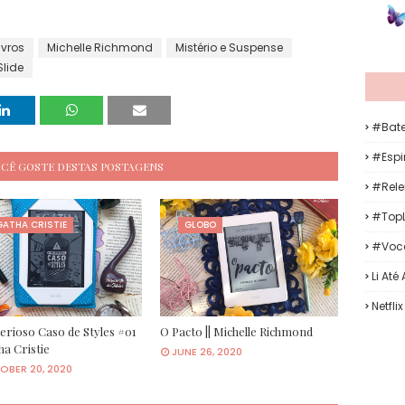
ivros
Michelle Richmond
Mistério e Suspense
Slide
#Bat
#Espir
OCÊ GOSTE DESTAS POSTAGENS
#Rele
#TopL
ATHA CRISTIE
GLOBO
#Voc
Li Até
Netflix
erioso Caso de Styles #01
O Pacto || Michelle Richmond
ha Cristie
JUNE 26, 2020
OBER 20, 2020