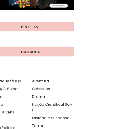
PINTEREST
FACEBOOK
aques/HQs
Aventura
s/Crônicas
Clássicos
ia
Drama
ia
Ficção Científica| Sci-
Fi
 Juvenil
Mistério e Suspense
Terror
r/Policial