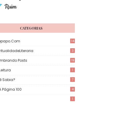
CATEGORIAS
epapo.com
14
itualidadeLiteraria
3
mbrando Posts
19
eitura
1
ê Sabia?
7
 A Página 100
4
1