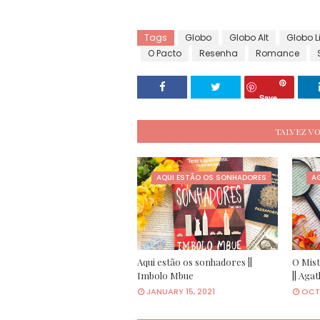
Tags
Globo
Globo Alt
Globo L
O Pacto
Resenha
Romance
Save
TALVEZ V
AQUI ESTÃO OS SONHADORES
AG
Aqui estão os sonhadores ||
O Mist
Imbolo Mbue
|| Agat
JANUARY 15, 2021
OCT