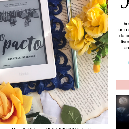
Am
anim
de c
liv
um
ance || Michelle Richmond || 464 || 2020 || Globo Livros