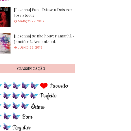
[Resenha] Puro Êxtase a Dois #02 -
Josy Stoque
MARÇO 27, 2017
[Resenha] Se não houver amanhã -
Jennifer L. Armentrout
JULHO 25, 2018
CLASSIFICAÇÃO