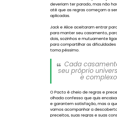
deveriam ter parado, mas não hav
até que as regras começam a se
aplicadas. ⁣
Jack e Alice aceitaram entrar par
para manter seu casamento, para 
dois, sozinhos e mutuamente liga
para compartilhar as dificuldades 
torna péssimo. ⁣
Cada casamento
seu próprio univer
e complexo 
O Pacto é cheio de regras e prec
olhada confesso que quis encaixa
e garantem satisfação, mas a quebr
vamos acompanhar a descoberta d
preceitos, suas regras e suas con