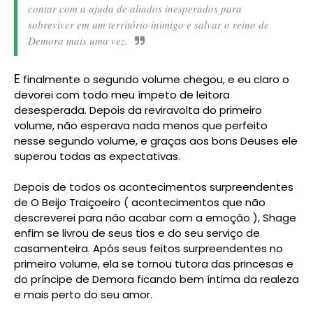
contar com a ajuda de aliados inesperados para
sobreviver em um território inimigo e salvar o reino de
Demora mais uma vez.
E
finalmente o segundo volume chegou, e eu claro o
devorei com todo meu ímpeto de leitora
desesperada. Depois da reviravolta do primeiro
volume, não esperava nada menos que perfeito
nesse segundo volume, e graças aos bons Deuses ele
superou todas as expectativas.
Depois de todos os acontecimentos surpreendentes
de O Beijo Traiçoeiro ( acontecimentos que não
descreverei para não acabar com a emoção ), Shage
enfim se livrou de seus tios e do seu serviço de
casamenteira. Após seus feitos surpreendentes no
primeiro volume, ela se tornou tutora das princesas e
do príncipe de Demora ficando bem íntima da realeza
e mais perto do seu amor.