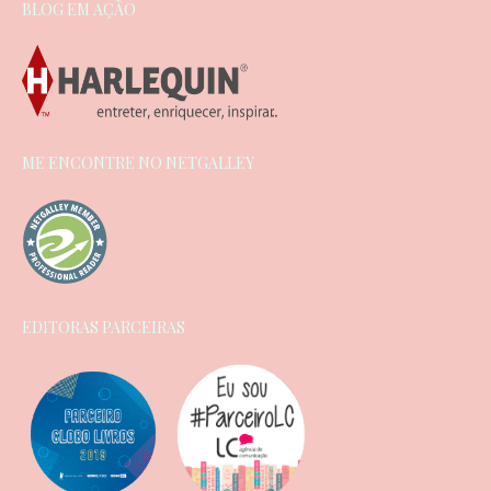
BLOG EM AÇÃO
ME ENCONTRE NO NETGALLEY
EDITORAS PARCEIRAS