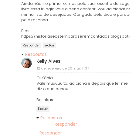
Ainda não li o primeiro, mas pela sua resenha do segund
livro essa trilogia vale a pena conferir. Vou adicionar na
minha lista de desejados. Obrigada pela dica e parabén
pela resenha.
Bjos
https://historiasexistemparaseremcontadas.blogspot.co
Responder
Excluir
Respostas
Kelly Alves
12 de fevereiro de 2019 às 11:37
Oi Kênia,
Vale muuuuuito, adiciona e depois que ler me
diz o que achou.
Beijokas
Excluir
Respostas
Responder
Responder