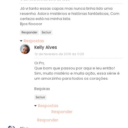
Já vi tanto essas capas mas nunca tinha lido uma
resenha. Adoro mistérios e histórias fantásticas, Com
certeza está na minha lista.
Bjos floooor
Responder
Excluir
Respostas
Kelly Alves
12 de fevereiro de 2019 às 11:29
Oi Pri,
Que bom que passou por aqui e leu então!
Sim, muito mistério e muita ação, essa série é
um amorzinho para todos os corações.
Beijokas
Excluir
Respostas
Responder
Responder