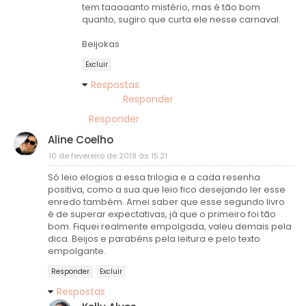
tem taaaaanto mistério, mas é tão bom
quanto, sugiro que curta ele nesse carnaval.
Beijokas
Excluir
Respostas
Responder
Responder
Aline Coelho
10 de fevereiro de 2019 às 15:21
Só leio elogios a essa trilogia e a cada resenha
positiva, como a sua que leio fico desejando ler esse
enredo também. Amei saber que esse segundo livro
é de superar expectativas, já que o primeiro foi tão
bom. Fiquei realmente empolgada, valeu demais pela
dica. Beijos e parabéns pela leitura e pelo texto
empolgante.
Responder
Excluir
Respostas