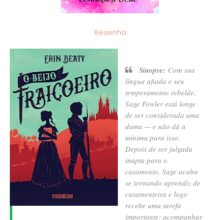
Resenha
Sinopse:
Com sua
língua afiada e seu
temperamento rebelde,
Sage Fowler está longe
de ser considerada uma
dama — e não dá a
mínima para isso.
Depois de ser julgada
inapta para o
casamento, Sage acaba
se tornando aprendiz de
casamenteira e logo
recebe uma tarefa
importante: acompanhar