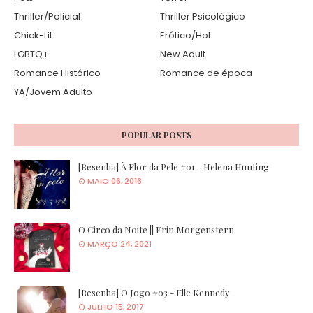
Thriller/Policial
Thriller Psicológico
Chick-Lit
Erótico/Hot
LGBTQ+
New Adult
Romance Histórico
Romance de época
YA/Jovem Adulto
POPULAR POSTS
[Resenha] À Flor da Pele #01 - Helena Hunting
MAIO 06, 2016
O Circo da Noite || Erin Morgenstern
MARÇO 24, 2021
[Resenha] O Jogo #03 - Elle Kennedy
JULHO 15, 2017