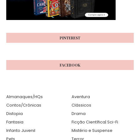
PINTEREST
FACEBOOK
Almanaques/HQs
Aventura
Contos/Crônicas
Clássicos
Distopia
Drama
Fantasia
Ficção Científica| Sci-Fi
Infanto Juvenil
Mistério e Suspense
Pets
Terror