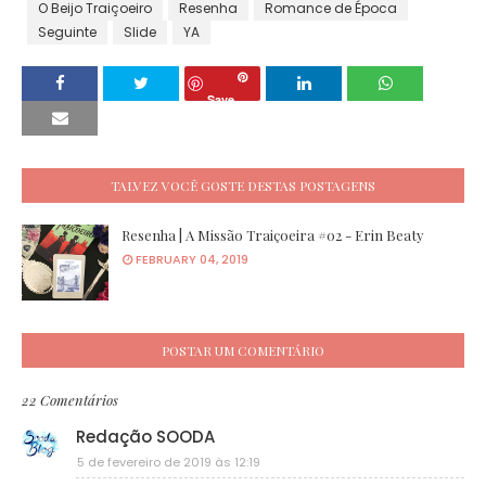
O Beijo Traiçoeiro
Resenha
Romance de Época
Seguinte
Slide
YA
Save
TALVEZ VOCÊ GOSTE DESTAS POSTAGENS
Resenha | A Missão Traiçoeira #02 - Erin Beaty
FEBRUARY 04, 2019
POSTAR UM COMENTÁRIO
22 Comentários
Redação SOODA
5 de fevereiro de 2019 às 12:19