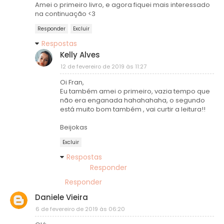
Amei o primeiro livro, e agora fiquei mais interessado
na continuação <3
Responder
Excluir
Respostas
Kelly Alves
12 de fevereiro de 2019 às 11:27
Oi Fran,
Eu também amei o primeiro, vazia tempo que
não era enganada hahahahaha, o segundo
está muito bom também , vai curtir a leitura!!
Beijokas
Excluir
Respostas
Responder
Responder
Daniele Vieira
6 de fevereiro de 2019 às 06:20