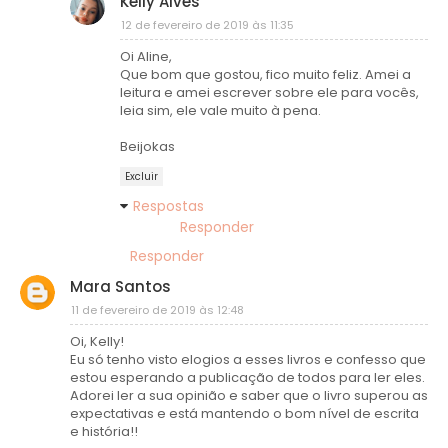
Kelly Alves
12 de fevereiro de 2019 às 11:35
Oi Aline,
Que bom que gostou, fico muito feliz. Amei a
leitura e amei escrever sobre ele para vocês,
leia sim, ele vale muito à pena.
Beijokas
Excluir
Respostas
Responder
Responder
Mara Santos
11 de fevereiro de 2019 às 12:48
Oi, Kelly!
Eu só tenho visto elogios a esses livros e confesso que
estou esperando a publicação de todos para ler eles.
Adorei ler a sua opinião e saber que o livro superou as
expectativas e está mantendo o bom nível de escrita
e história!!