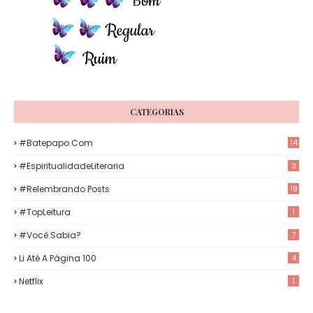
CATEGORIAS
#Batepapo.com
14
#EspiritualidadeLiteraria
3
#Relembrando Posts
19
#TopLeitura
1
#Você Sabia?
7
Li Até A Página 100
4
Netflix
1