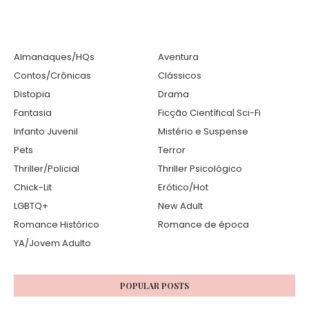
Almanaques/HQs
Aventura
Contos/Crônicas
Clássicos
Distopia
Drama
Fantasia
Ficção Científica| Sci-Fi
Infanto Juvenil
Mistério e Suspense
Pets
Terror
Thriller/Policial
Thriller Psicológico
Chick-Lit
Erótico/Hot
LGBTQ+
New Adult
Romance Histórico
Romance de época
YA/Jovem Adulto
POPULAR POSTS