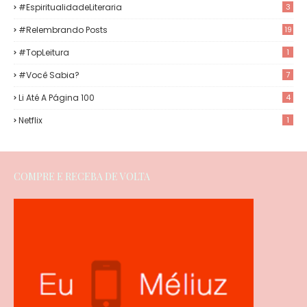
#EspiritualidadeLiteraria
3
#Relembrando Posts
19
#TopLeitura
1
#Você Sabia?
7
Li Até A Página 100
4
Netflix
1
COMPRE E RECEBA DE VOLTA