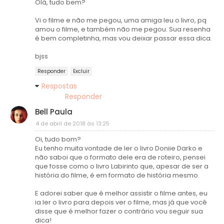
Olá, tudo bem?
Vi o filme e não me pegou, uma amiga leu o livro, pq
amou o filme, e também não me pegou. Sua resenha
é bem completinha, mas vou deixar passar essa dica.
bjss
Responder
Excluir
Respostas
Responder
Bell Paula
4 de abril de 2018 às 13:25
Oi, tudo bom?
Eu tenho muita vontade de ler o livro Doniie Darko e
não saboi que o formato dele era de roteiro, pensei
que fosse como o livro Labirinto que, apesar de ser a
história do filme, é em formato de história mesmo.
E adorei saber que é melhor assistir o filme antes, eu
ia ler o livro para depois ver o filme, mas já que você
disse que é melhor fazer o contrário vou seguir sua
dica!