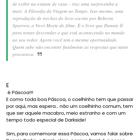
de exibir na estante de casa – traz uma surpresinha a
mais: A Filosofia da Viagem no Tempo. Isso mesmo, uma
reprodução de trechos do livro escrito por Roberta
Sparrow, a Vovó Morte do filme. É o livro que Donnie lê
para tentar desvendar o que está acontecendo no mundo
ao seu redor. Agora você tem a mesma oportunidade.
Quem sabe não encontre finalmente as respostas que tanto
procurava.
E
é Páscoa!!!
E como toda boa Páscoa, o coelhinho tem que passar
por aqui, mas espera... não um coelhinho comum, tem
que ser aquele macabro, meio estranho e com um
tempo todo especial de Darkside!
Sim, para comemorar essa Páscoa, vamos falar sobre