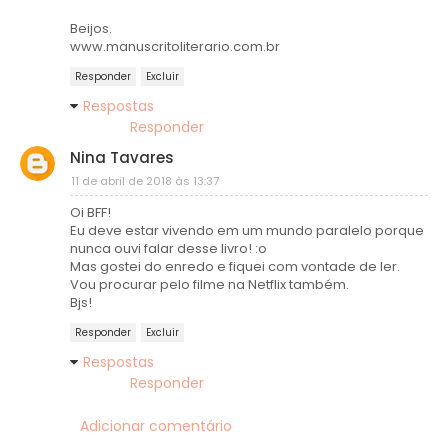
Beijos.
www.manuscritoliterario.com.br
Responder
Excluir
Respostas
Responder
Nina Tavares
11 de abril de 2018 às 13:37
Oi BFF!
Eu deve estar vivendo em um mundo paralelo porque
nunca ouvi falar desse livro! :o
Mas gostei do enredo e fiquei com vontade de ler.
Vou procurar pelo filme na Netflix também.
Bjs!
Responder
Excluir
Respostas
Responder
Adicionar comentário