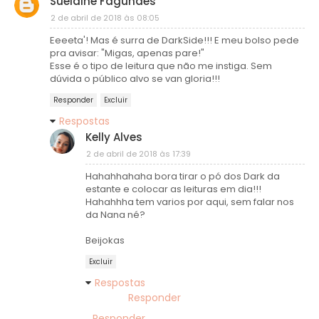
Suelaine Fagundes
2 de abril de 2018 às 08:05
Eeeeta'! Mas é surra de DarkSide!!! E meu bolso pede
pra avisar: "Migas, apenas pare!"
Esse é o tipo de leitura que não me instiga. Sem
dúvida o público alvo se van gloria!!!
Responder
Excluir
Respostas
Kelly Alves
2 de abril de 2018 às 17:39
Hahahhahaha bora tirar o pó dos Dark da
estante e colocar as leituras em dia!!!
Hahahhha tem varios por aqui, sem falar nos
da Nana né?
Beijokas
Excluir
Respostas
Responder
Responder