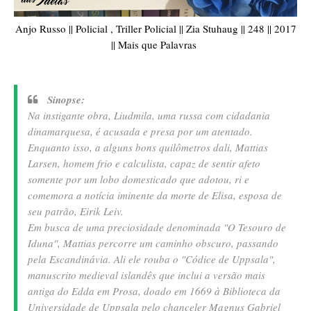
Anjo Russo || Policial , Triller Policial || Zia Stuhaug || 248 || 2017
|| Mais que Palavras
Sinopse:
Na instigante obra, Liudmila, uma russa com cidadania
dinamarquesa, é acusada e presa por um atentado.
Enquanto isso, a alguns bons quilômetros dali, Mattias
Larsen, homem frio e calculista, capaz de sentir afeto
somente por um lobo domesticado que adotou, ri e
comemora a notícia iminente da morte de Elisa, esposa de
seu patrão, Eirik Leiv.
Em busca de uma preciosidade denominada "O Tesouro de
Iduna", Mattias percorre um caminho obscuro, passando
pela Escandinávia. Ali ele rouba o "Códice de Uppsala",
manuscrito medieval islandês que inclui a versão mais
antiga do Edda em Prosa, doado em 1669 à Biblioteca da
Universidade de Uppsala pelo chanceler Magnus Gabriel