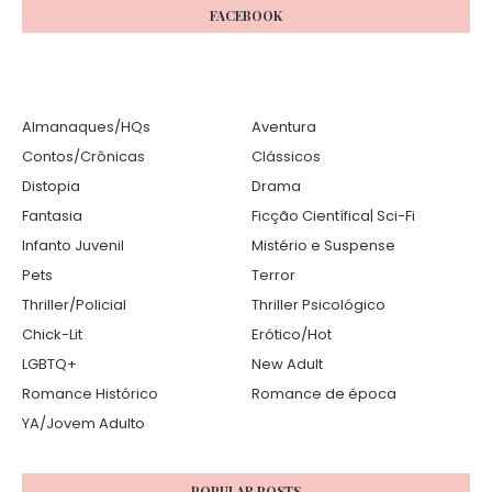
FACEBOOK
Almanaques/HQs
Aventura
Contos/Crônicas
Clássicos
Distopia
Drama
Fantasia
Ficção Científica| Sci-Fi
Infanto Juvenil
Mistério e Suspense
Pets
Terror
Thriller/Policial
Thriller Psicológico
Chick-Lit
Erótico/Hot
LGBTQ+
New Adult
Romance Histórico
Romance de época
YA/Jovem Adulto
POPULAR POSTS