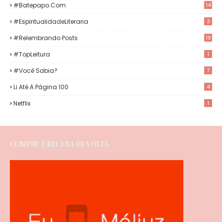
#Batepapo.com
14
#EspiritualidadeLiteraria
3
#Relembrando Posts
19
#TopLeitura
1
#Você Sabia?
7
Li Até A Página 100
4
Netflix
1
COMPRE E RECEBA DE VOLTA