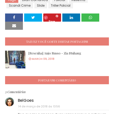
Scandi Crime
Slide
Triller Policial
Save
TALVEZ VOCÊ GOSTE DESTAS POSTAGENS
[Resenha] Anjo Russo - Zia Stuhaug
MARCH 09, 2018
POSTAR UM COMENTÁRIO
3 Comentários
BelGoes
14 de março de 2018 às 13:56