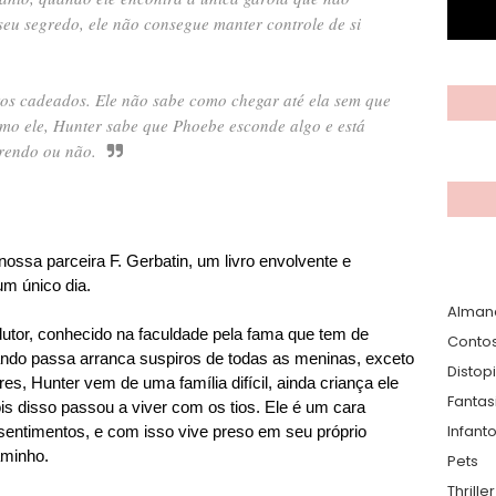
 seu segredo, ele não consegue manter controle de si
os cadeados. Ele não sabe como chegar até ela sem que
mo ele, Hunter sabe que Phoebe esconde algo e está
erendo ou não.
nossa parceira F. Gerbatin, um livro envolvente e
m único dia.
Alman
utor, conhecido na faculdade pela fama que tem de
Conto
ando passa arranca suspiros de todas as meninas, exceto
Distop
s, Hunter vem de uma família difícil, ainda criança ele
Fantas
s disso passou a viver com os tios. Ele é um cara
Infanto
sentimentos, e com isso vive preso em seu próprio
aminho.
Pets
Thrille