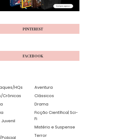
PINTEREST
FACEBOOK
aques/HQs
Aventura
s/Crônicas
Clássicos
ia
Drama
ia
Ficção Científica| Sci-
Fi
 Juvenil
Mistério e Suspense
Terror
r/Policial