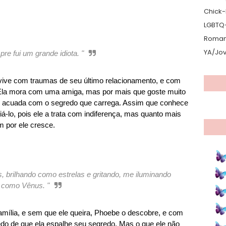
Chick-L
LGBTQ
Romanc
YA/Jo
re fui um grande idiota. "
vive com traumas de seu último relacionamento, e com
. Ela mora com uma amiga, mas por mais que goste muito
se acuada com o segredo que carrega. Assim que conhece
iá-lo, pois ele a trata com indiferença, mas quanto mais
m por ele cresce.
, brilhando como estrelas e gritando, me iluminando
como Vênus. "
mília, e sem que ele queira, Phoebe o descobre, e com
do de que ela espalhe seu segredo. Mas o que ele não