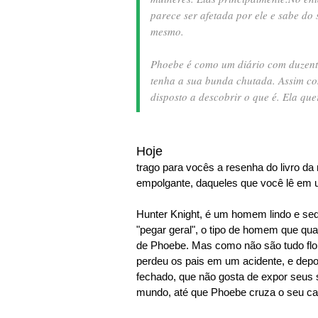
parece ser afetada por ele e sabe do
mesmo.
Phoebe é como um diário com duzent
tenha a sua bunda chutada. Assim co
disposto a descobrir o que é. Ela qu
Hoje
trago para vocês a resenha do livro da 
empolgante, daqueles que você lê em u
Hunter Knight, é um homem lindo e sed
"pegar geral", o tipo de homem que qu
de Phoebe. Mas como não são tudo flore
perdeu os pais em um acidente, e depoi
fechado, que não gosta de expor seus 
mundo, até que Phoebe cruza o seu c