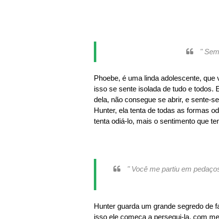
" Semp
Phoebe, é uma linda adolescente, que 
isso se sente isolada de tudo e todos
dela, não consegue se abrir, e sente-
Hunter, ela tenta de todas as formas od
tenta odiá-lo, mais o sentimento que te
" Você me partiu em pedaços
Hunter guarda um grande segredo de fa
isso ele começa a persegui-la, com me