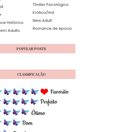
Thriller Psicológico
it
Erótico/Hot
+
New Adult
e Histórico
Romance de época
vem Adulto
POPULAR POSTS
CLASSIFICAÇÃO