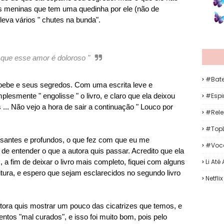
s meninas que tem uma quedinha por ele (não de
leva vários " chutes na bunda".
i que esse amor é doloroso "
#Bat
Phoebe e seus segredos. Com uma escrita leve e
#Espir
lesmente " engolisse " o livro, e claro que ela deixou
.. Não vejo a hora de sair a continuação " Louco por
#Rele
#TopL
essantes e profundos, o que fez com que eu me
#Voc
 de entender o que a autora quis passar. Acredito que ela
Li Até
 a fim de deixar o livro mais completo, fiquei com alguns
itura, e espero que sejam esclarecidos no segundo livro
Netflix
tora quis mostrar um pouco das cicatrizes que temos, e
tos "mal curados", e isso foi muito bom, pois pelo