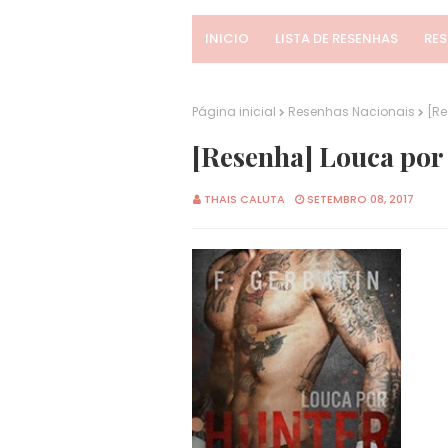
INICIO
LISTA DE RESENHAS
RE
Página inicial
Resenhas Nacionais
[Re
[Resenha] Louca por 
THAIS CALUTA
SETEMBRO 08, 2017