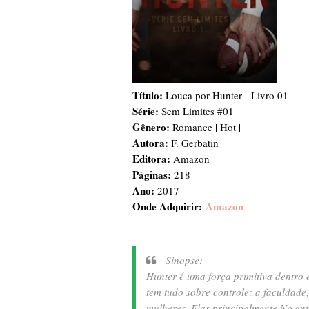
Título:
Louca por Hunter - Livro 01
Série:
Sem Limites #01
Gênero:
Romance | Hot |
Autora:
F. Gerbatin
Editora:
Amazon
Páginas:
218
Ano:
2017
Onde Adquirir:
Amazon
Sinopse:
Hunter é uma força primitiva dentro 
tem tudo sobre controle; a faculdade
mulheres. Elas principalmente.
No ent