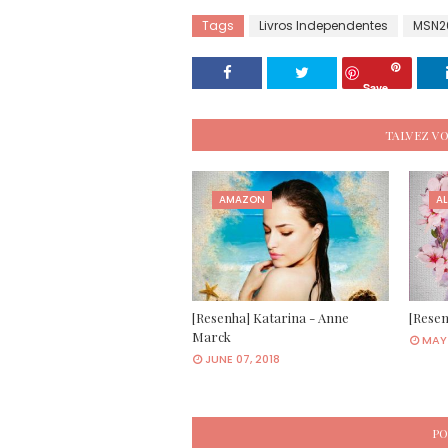
Tags
Livros Independentes
MSN2
Save
TALVEZ V
AMAZON
AL
[Resenha] Katarina - Anne
[Resen
Marck
MAY 
JUNE 07, 2018
PO