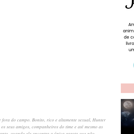
Am
anim
de c
liv
um
e fora do campo. Bonito, rico e altamente sexual, Hunter
, os seus amigos, companheiros do time e até mesmo as
anto, quando ele encontra a única garota que não