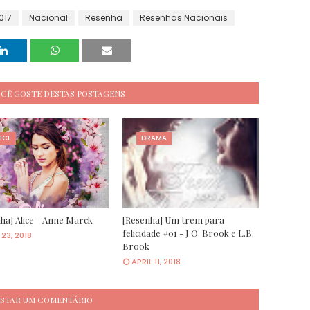
017
Nacional
Resenha
Resenhas Nacionais
OCÊ GOSTE DESTAS POSTAGENS
ICE
DRAMA
ha] Alice - Anne Marck
[Resenha] Um trem para
felicidade #01 - J.O. Brook e L.B.
23, 2018
Brook
APRIL 11, 2018
STAR UM COMENTÁRIO