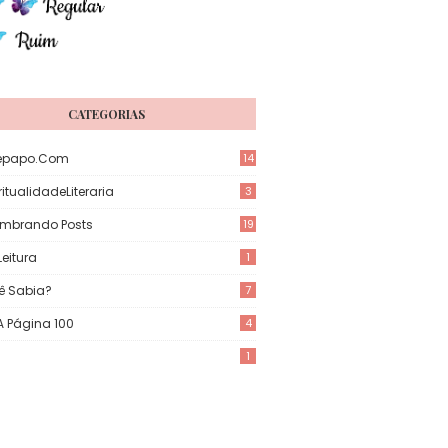
CATEGORIAS
epapo.com
14
itualidadeLiteraria
3
mbrando Posts
19
eitura
1
ê Sabia?
7
 A Página 100
4
1