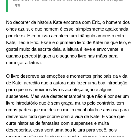
No decorrer da história Kate encontra com Eric, o homem dos
olhos azuis, e que homem é esse, simplesmente apaixonada
por ele rs. E com isso acontece um triângulo amoroso entre
Kate, Téo e Eric. Esse é o primeiro livro de Katerine que leio, e
gostei muito da escrita dela, a leitura é leve e envolvente, e
quando percebi já queria o segundo livro nas mãos para
começar a leitura.
O livro descreve as emoções e momentos principais da vida
de Kate, acredito que a autora quis fazer uma boa introdução,
para que nos próximos livros aconteça ação e alguns
suspenses. Mas vale destacar também que não é por ser um
livro introdutório que é sem graça, muito pelo contrário, tem
umas partes que me deixou muito encabulada e ansiosa para
desvendar tudo que ocorre com a vida de Kate. E você que
curte histórias de fantasias com suspenses e muita
descobertas, essa será uma boa leitura para você, pois
mesmo eu não gostando do assunto, adorei o livro, e quero