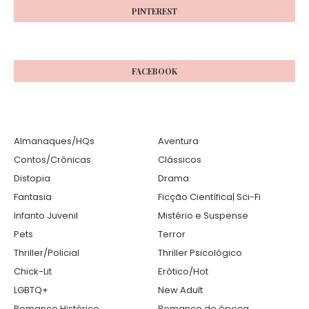
PINTEREST
FACEBOOK
Almanaques/HQs
Aventura
Contos/Crônicas
Clássicos
Distopia
Drama
Fantasia
Ficção Científica| Sci-Fi
Infanto Juvenil
Mistério e Suspense
Pets
Terror
Thriller/Policial
Thriller Psicológico
Chick-Lit
Erótico/Hot
LGBTQ+
New Adult
Romance Histórico
Romance de época