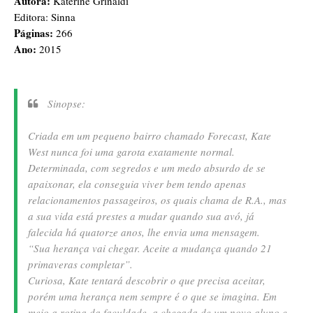
Autora:
Katerine Grinaldi
Editora: Sinna
Páginas:
266
Ano:
2015
Sinopse:
Criada em um pequeno bairro chamado Forecast, Kate
West nunca foi uma garota exatamente normal.
Determinada, com segredos e um medo absurdo de se
apaixonar, ela conseguia viver bem tendo apenas
relacionamentos passageiros, os quais chama de R.A., mas
a sua vida está prestes a mudar quando sua avó, já
falecida há quatorze anos, lhe envia uma mensagem.
“Sua herança vai chegar. Aceite a mudança quando 21
primaveras completar”.
Curiosa, Kate tentará descobrir o que precisa aceitar,
porém uma herança nem sempre é o que se imagina. Em
meio a rotina da faculdade, a chegada de um novo aluno e