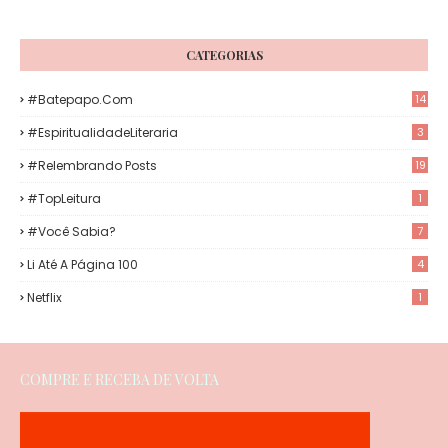
CATEGORIAS
#Batepapo.com
14
#EspiritualidadeLiteraria
3
#Relembrando Posts
19
#TopLeitura
1
#Você Sabia?
7
Li Até A Página 100
4
Netflix
1
COMPRE E RECEBA DE VOLTA