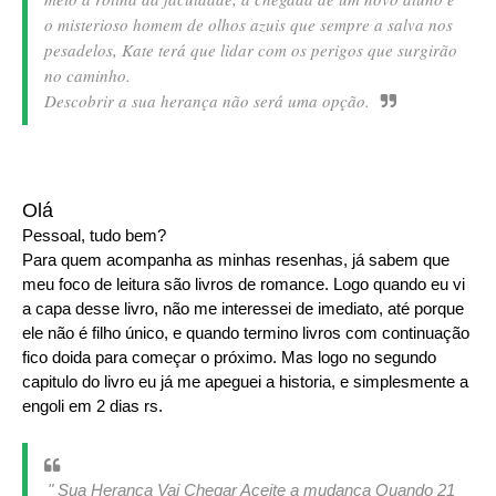
o misterioso homem de olhos azuis que sempre a salva nos
pesadelos, Kate terá que lidar com os perigos que surgirão
no caminho.
Descobrir a sua herança não será uma opção.
Olá
Pessoal, tudo bem?
Para quem acompanha as minhas resenhas, já sabem que
meu foco de leitura são livros de romance. Logo quando eu vi
a capa desse livro, não me interessei de imediato, até porque
ele não é filho único, e quando termino livros com continuação
fico doida para começar o próximo. Mas logo no segundo
capitulo do livro eu já me apeguei a historia, e simplesmente a
engoli em 2 dias rs.
" Sua Herança Vai Chegar Aceite a mudança Quando 21