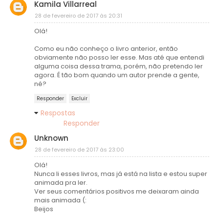
Kamila Villarreal
28 de fevereiro de 2017 às 20:31
Olá!
Como eu não conheço o livro anterior, então
obviamente não posso ler esse. Mas até que entendi
alguma coisa dessa trama, porém, não pretendo ler
agora. É tão bom quando um autor prende a gente,
né?
Responder
Excluir
Respostas
Responder
Unknown
28 de fevereiro de 2017 às 23:00
Olá!
Nunca li esses livros, mas já está na lista e estou super
animada pra ler.
Ver seus comentários positivos me deixaram ainda
mais animada (:
Beijos