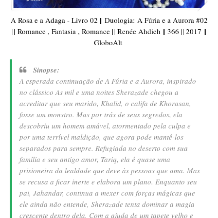
A Rosa e a Adaga - Livro 02 || Duologia:
A Fúria e a Aurora #02
||
Romance , Fantasia , Romance ||
Renée Ahdieh || 366 || 2017 ||
GloboAlt
Sinopse:
A esperada continuação de A Fúria e a Aurora, inspirado
no clássico As mil e uma noites Sherazade chegou a
acreditar que seu marido, Khalid, o califa de Khorasan,
fosse um monstro. Mas por trás de seus segredos, ela
descobriu um homem amável, atormentado pela culpa e
por uma terrível maldição, que agora pode mantê-los
separados para sempre. Refugiada no deserto com sua
família e seu antigo amor, Tariq, ela é quase uma
prisioneira da lealdade que deve às pessoas que ama. Mas
se recusa a ficar inerte e elabora um plano. Enquanto seu
pai, Jahandar, continua a mexer com forças mágicas que
ele ainda não entende, Sherazade tenta dominar a magia
crescente dentro dela. Com a ajuda de um tapete velho e