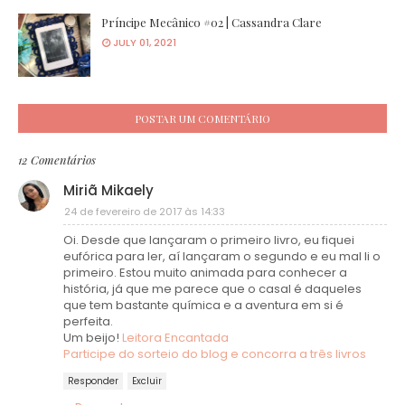
Príncipe Mecânico #02 | Cassandra Clare
JULY 01, 2021
POSTAR UM COMENTÁRIO
12 Comentários
Miriã Mikaely
24 de fevereiro de 2017 às 14:33
Oi. Desde que lançaram o primeiro livro, eu fiquei
eufórica para ler, aí lançaram o segundo e eu mal li o
primeiro. Estou muito animada para conhecer a
história, já que me parece que o casal é daqueles
que tem bastante química e a aventura em si é
perfeita.
Um beijo!
Leitora Encantada
Participe do sorteio do blog e concorra a três livros
Responder
Excluir