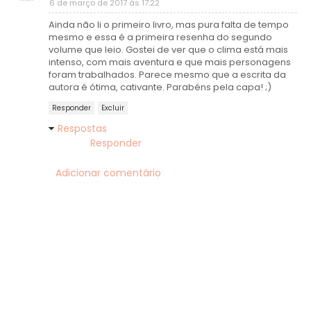
6 de março de 2017 às 17:22
Ainda não li o primeiro livro, mas pura falta de tempo
mesmo e essa é a primeira resenha do segundo
volume que leio. Gostei de ver que o clima está mais
intenso, com mais aventura e que mais personagens
foram trabalhados. Parece mesmo que a escrita da
autora é ótima, cativante. Parabéns pela capa! ;)
Responder
Excluir
Respostas
Responder
Adicionar comentário