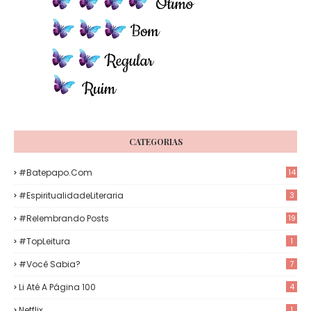
CATEGORIAS
#Batepapo.com
14
#EspiritualidadeLiteraria
3
#Relembrando Posts
19
#TopLeitura
1
#Você Sabia?
7
Li Até A Página 100
4
Netflix
1