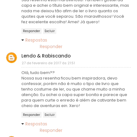
capa e achei o título bem original e interessante, mas
nada me deixou tão afim de ler o livro quanto os
quotes que você separou. São maravilhosos! Você
fez excelente escolha! Amei! Já quero!
Responder
Excluir
Respostas
Responder
Lendo & Rabiscando
27 de fevereiro de 2017 às 21:51
Olá, tudo bem??
Nossa sua resenha ficou bem inspiradora, devo
confessar, porém não é muito o tipo de livro que
tenho costume de ler, ou que chame muito a minha
atenção. Eu achei a capa super bonita e parece que
para quem curte o enredo é além de cativante bem
cheio de aventuras ein. Xero!
Responder
Excluir
Respostas
Responder