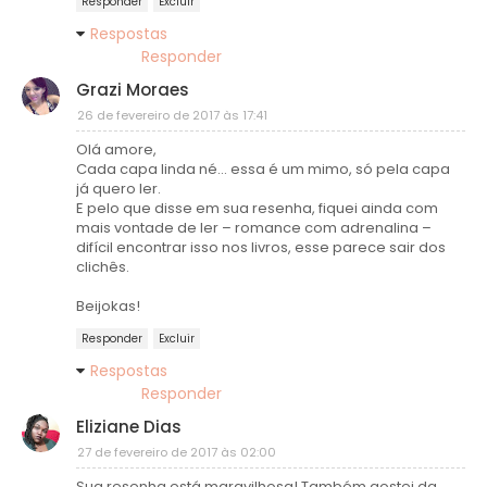
Responder
Excluir
Respostas
Responder
Grazi Moraes
26 de fevereiro de 2017 às 17:41
Olá amore,
Cada capa linda né... essa é um mimo, só pela capa
já quero ler.
E pelo que disse em sua resenha, fiquei ainda com
mais vontade de ler – romance com adrenalina –
difícil encontrar isso nos livros, esse parece sair dos
clichês.
Beijokas!
Responder
Excluir
Respostas
Responder
Eliziane Dias
27 de fevereiro de 2017 às 02:00
Sua resenha está maravilhosa! Também gostei da