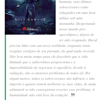
humana, seus últimos
sobreviventes estão
refugiados em uma base
militar sob uma
montanha. Despertando
nesse mundo pós-
apocalíptico, depois de
ter sido resgatado, David
precisa lidar com sua nova realidade, enquanto tenta
resgatar vestígios de seu passado, do qual nada recorda.
Não leva muito tempo para ele descobrir que a vida
limitada que o subterrâneo proporciona e a
impossibilidade de regressar à superfície, devido à
radiação, são os menores problemas de todos ali. Por
algum motivo, todos os sobreviventes são inférteis, e não
importa o quanto tentem melhorar as suas vidas, de nada
adiantará se não conseguirem reverter esse problema. A
humanidade não está livre da extinção.