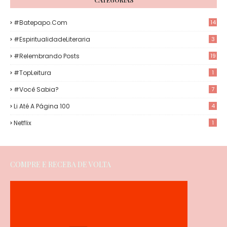
#Batepapo.com
14
#EspiritualidadeLiteraria
3
#Relembrando Posts
19
#TopLeitura
1
#Você Sabia?
7
Li Até A Página 100
4
Netflix
1
COMPRE E RECEBA DE VOLTA