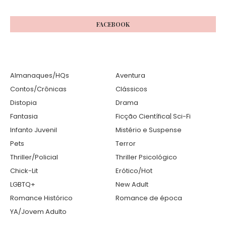
FACEBOOK
Almanaques/HQs
Aventura
Contos/Crônicas
Clássicos
Distopia
Drama
Fantasia
Ficção Científica| Sci-Fi
Infanto Juvenil
Mistério e Suspense
Pets
Terror
Thriller/Policial
Thriller Psicológico
Chick-Lit
Erótico/Hot
LGBTQ+
New Adult
Romance Histórico
Romance de época
YA/Jovem Adulto