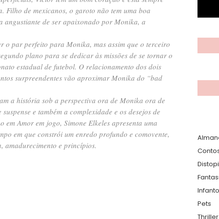
a. Filho de mexicanos, o garoto não tem uma boa
ma angustiante de ser apaixonado por Monika, a
er o par perfeito para Monika, mas assim que o terceiro
egundo plano para se dedicar às missões de se tornar o
nato estadual de futebol. O relacionamento dos dois
mentos surpreendentes vão aproximar Monika do “bad
am a história sob a perspectiva ora de Monika ora de
de suspense e também a complexidade e os desejos de
o em Amor em jogo, Simone Elkeles apresenta uma
mpo em que constrói um enredo profundo e comovente,
Alman
a, amadurecimento e princípios.
Conto
Distop
Fantas
Infanto
Pets
Thrille