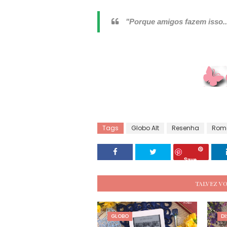
"Porque amigos fazem isso.
Tags
Globo Alt
Resenha
Rom
Save
TALVEZ V
GLOBO
DI