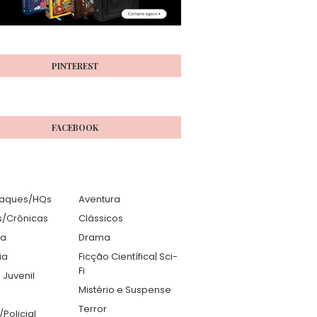
PINTEREST
FACEBOOK
aques/HQs
Aventura
s/Crônicas
Clássicos
ia
Drama
ia
Ficção Científica| Sci-
Fi
 Juvenil
Mistério e Suspense
Terror
r/Policial