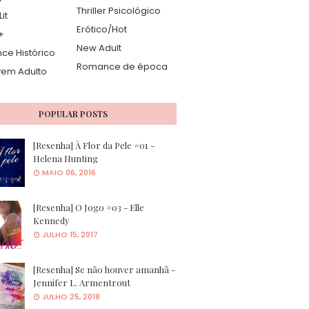
Thriller Psicológico
it
Erótico/Hot
+
New Adult
e Histórico
Romance de época
vem Adulto
POPULAR POSTS
[Resenha] À Flor da Pele #01 -
Helena Hunting
MAIO 06, 2016
[Resenha] O Jogo #03 - Elle
Kennedy
JULHO 15, 2017
[Resenha] Se não houver amanhã -
Jennifer L. Armentrout
JULHO 25, 2018