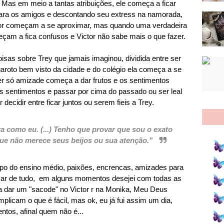
. Mas em meio a tantas atribuições, ele começa a ficar
ara os amigos e descontando seu extress na namorada,
or começam a se aproximar, mas quando uma verdadeira
çam a fica confusos e Victor não sabe mais o que fazer.
sas sobre Trey que jamais imaginou, dividida entre ser
 garoto bem visto da cidade e do colégio ela começa a se
ser só amizade começa a dar frutos e os sentimentos
s sentimentos e passar por cima do passado ou ser leal
decidir entre ficar juntos ou serem fieis a Trey.
 como eu. (...) Tenho que provar que sou o exato
ue não merece seus beijos ou sua atenção."
empo do ensino médio, paixões, encrencas, amizades para
sar de tudo, em alguns momentos desejei com todas as
ra dar um "sacode" no Victor r na Monika, Meu Deus
licam o que é fácil, mas ok, eu já fui assim um dia,
tos, afinal quem não é...