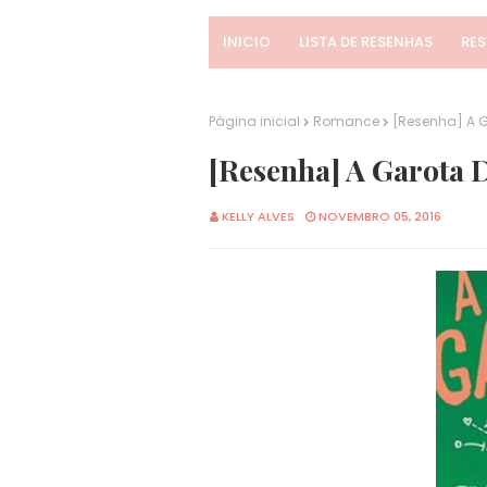
INICIO
LISTA DE RESENHAS
RE
Página inicial
Romance
[Resenha] A G
[Resenha] A Garota D
KELLY ALVES
NOVEMBRO 05, 2016