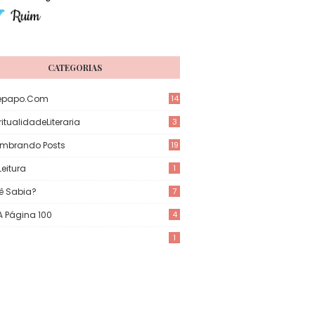
CATEGORIAS
epapo.com
14
itualidadeLiteraria
3
mbrando Posts
19
eitura
1
ê Sabia?
7
 A Página 100
4
1