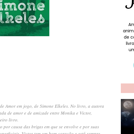
Am
anim
de c
liv
um
 de Amor em jogo, de Simone Elkeles. No livro, a autora
rbada de amor e de amizade entre Monika e Victor,
iro livro.
o por causa das brigas em que se envolve e por suas
superficiais, Victor tem um bom coração e está sempre