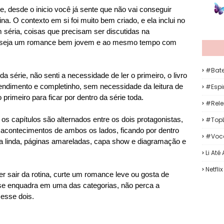
te, desde o inicio você já sente que não vai conseguir
na. O contexto em si foi muito bem criado, e ela inclui no
séria, coisas que precisam ser discutidas na
ro seja um romance bem jovem e ao mesmo tempo com
#Bat
série, não senti a necessidade de ler o primeiro, o livro
ntendimento e completinho, sem necessidade da leitura de
#Espir
 primeiro para ficar por dentro da série toda.
#Rele
os capítulos são alternados entre os dois protagonistas,
#TopL
acontecimentos de ambos os lados, ficando por dentro
#Voc
ta linda, páginas amareladas, capa show e diagramação e
Li Até
Netflix
r sair da rotina, curte um romance leve ou gosta de
 se enquadra em uma das categorias, não perca a
 esse dois.