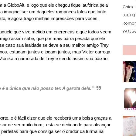
 a GloboAlt, e logo que ele chegou fiquei aufórica pela
Chick-L
ra imaginei ser um daqueles romances fofos que tanto
LGBTQ
iato, e agora trago minhas impressões para vocês.
Romanc
YA/Jo
o, aquele que vive metido em encrencas e que todos veem
igo assim sabe, que por mais barra pesada que ele
sse caso sua lealdade se deve a seu melhor amigo Trey,
os, estudam juntos e jogam juntos, mas Victor carrega
Monika a namorada de Trey e sendo assim sua paixão
 é a única que não posso ter. A garota dele."
orte, e é fácil dizer que ele receberá uma bolsa graças a
pesar de ser muito bom, esta se dedicando para alcançar
perfeitas para que consiga ser o orador da turma na