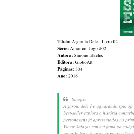
Título:
A garota Dele - Livro 02
Série:
Amor em Jogo #02
Autora:
Simone Elkeles
Editora:
GloboAlt
Páginas:
304
Ano:
2016
Sinopse:
A garota dele é o aguardado spin off
best-seller explora a história contu
personagens já apresentados no prime
Victor Salazar tem má fama no colégi
notas baixas. À parte as impressões 