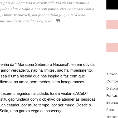
s pais de Sofia não tivessem sido tão rígidos quanto a
judar Alan e Sofia a ficarem juntos, eles contaram com o
s, Dmitri Ivanovich, um fonoaudiólogo que terá uma
a vida deste casal tão especial.
senha da “ Maratona Setembro Nacional”, e sem dúvida
 amor verdadeiro, não há limites, não há impedimento,
Alman
ssa é uma história que nos inspira e faz com que
Conto
editemos no amor, sem medos, sem inseguranças.
Distop
s recém chegados na cidade, foram visitar a ACeDT
Fantas
stituição fundada com o objetivo de atender as pessoas
Infanto
lan estudou por muito tempo, por ser mudo. Desde o
Pets
r Sofia, uma garota cega de nascença.
Thrille