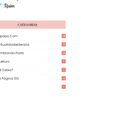
CATEGORIAS
epapo.com
14
itualidadeLiteraria
3
mbrando Posts
19
eitura
1
ê Sabia?
7
 A Página 100
4
1