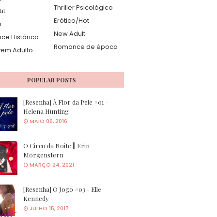
Thriller Psicológico
it
Erótico/Hot
+
New Adult
e Histórico
Romance de época
vem Adulto
POPULAR POSTS
[Resenha] À Flor da Pele #01 -
Helena Hunting
MAIO 06, 2016
O Circo da Noite || Erin
Morgenstern
MARÇO 24, 2021
[Resenha] O Jogo #03 - Elle
Kennedy
JULHO 15, 2017