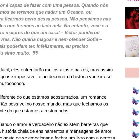
mor é capaz de fazer com uma pessoa. Quando nós
mos se teremos que nadar um Oceano, ou
ara ficarmos perto dessa pessoa. Não pensamos nas
ades que teremos ao lado dela. No entanto, você e a
ito maiores do que um casal – Victor ponderou
avras. Não queria magoar e nem ofender Sofia –
s poderiam ter. Infelizmente, eu preciso
u sinto muito.
ácil, eles enfrentarão muitos altos e baixos, mas assim
quase impossível, e ao decorrer da historia você irá se
muitooooooo.
 diferente do que estamos acostumados, um romance
ia tão possível no nosso mundo, mas que fechamos os
erente do que estamos acostumados.
uando o amor é verdadeiro não existem barreiras que
 história cheia de ensinamentos e mensagens de amor
 gosta de se emocionar e fechar um livro com a certeza