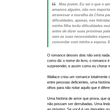
Meu jovem. Eu sei o que o a
amamos alguém, não nos importa
atravessar a muralha da China p
dificuldades, apenas, nas felicid
minha filha terão dificuldades mu
antes de dizer suas próximas pal
sem as suas necessidades especiai
concordar com minha a esposa. E
O romance desses dois não será nada f
como diz o nome do livro, o romance é 
surpreender, e assim como eu chorar 
Wallace criou um romance totalmente
entre pessoas deficientes, uma histór
olhos para não notar aquilo que é dif
Uma história de amor que prova, que q
não possam ser derrubadas. Uma linda
ao próximo. Se você é um daqueles que