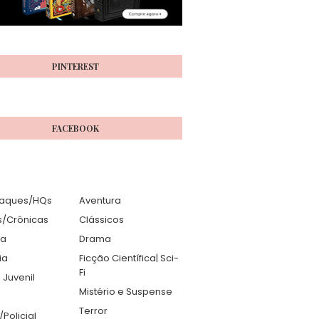
PINTEREST
FACEBOOK
aques/HQs
Aventura
s/Crônicas
Clássicos
ia
Drama
ia
Ficção Científica| Sci-
Fi
 Juvenil
Mistério e Suspense
Terror
r/Policial