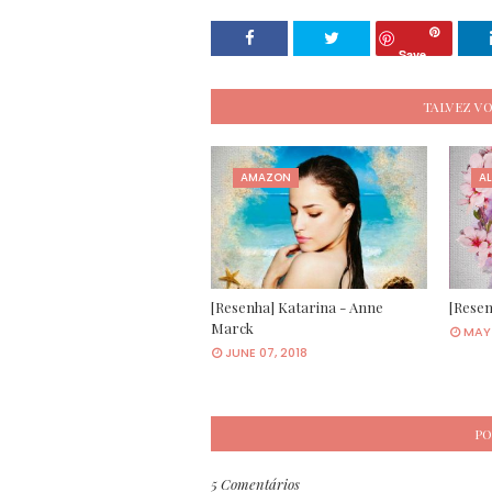
Save
TALVEZ V
AMAZON
AL
[Resenha] Katarina - Anne
[Resen
Marck
MAY 
JUNE 07, 2018
PO
5 Comentários