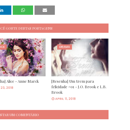
OCÊ GOSTE DESTAS POSTAGENS
ICE
DRAMA
ha] Alice - Anne Marck
[Resenha] Um trem para
felicidade #01 - J.O. Brook e L.B.
23, 2018
Brook
APRIL 11, 2018
STAR UM COMENTÁRIO