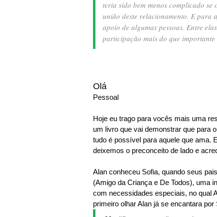
teria sido bem menos complicado se o
união deste relacionamento. E para a
apoio de algumas pessoas. Entre ela
participação mais do que importante n
Olá
Pessoal
Hoje eu trago para vocês mais uma re
um livro que vai demonstrar que para o
tudo é possível para aquele que ama. E
deixemos o preconceito de lado e acr
Alan conheceu Sofia, quando seus pai
(Amigo da Criança e De Todos), uma in
com necessidades especiais, no qual A
primeiro olhar Alan já se encantara po