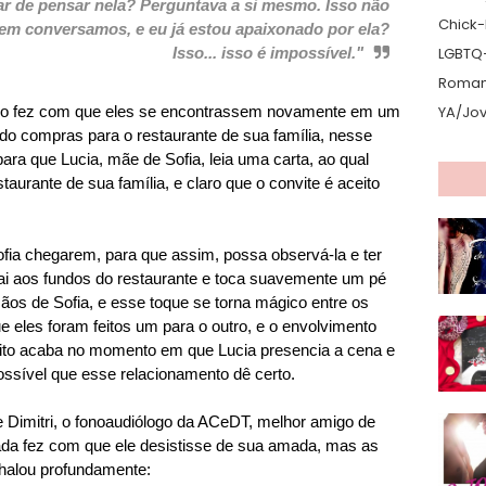
ar de pensar nela? Perguntava a si mesmo. Isso não
Chick-L
 nem conversamos, e eu já estou apaixonado por ela?
Isso... isso é impossível."
LGBTQ
Romanc
ino fez com que eles se encontrassem novamente em um
YA/Jo
o compras para o restaurante de sua família, nesse
ra que Lucia, mãe de Sofia, leia uma carta, ao qual
staurante de sua família, e claro que o convite é aceito
ofia chegarem, para que assim, possa observá-la e ter
vai aos fundos do restaurante e toca suavemente um pé
ãos de Sofia, e esse toque se torna mágico entre os
 eles foram feitos um para o outro, e o envolvimento
eito acaba no momento em que Lucia presencia a cena e
possível que esse relacionamento dê certo.
 e Dimitri, o fonoaudiólogo da ACeDT, melhor amigo de
ada fez com que ele desistisse de sua amada, mas as
unhalou profundamente: