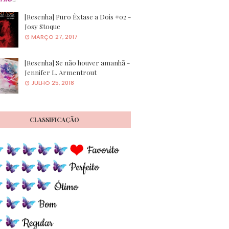
[Resenha] Puro Êxtase a Dois #02 -
Josy Stoque
MARÇO 27, 2017
[Resenha] Se não houver amanhã -
Jennifer L. Armentrout
JULHO 25, 2018
CLASSIFICAÇÃO