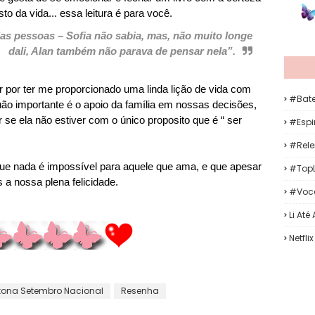
 da vida... essa leitura é para você.
s pessoas – Sofia não sabia, mas, não muito longe
dali, Alan também não parava de pensar nela”.
 por ter me proporcionado uma linda lição de vida com
#Bat
uão importante é o apoio da família em nossas decisões,
r se ela não estiver com o único proposito que é “ ser
#Espir
#Rele
 que nada é impossível para aquele que ama, e que apesar
#TopL
a nossa plena felicidade.
#Voc
Li Até
Netflix
ona Setembro Nacional
Resenha