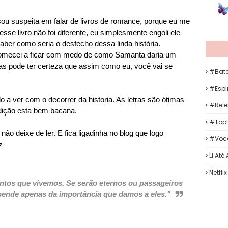
u suspeita em falar de livros de romance, porque eu me
sse livro não foi diferente, eu simplesmente engoli ele
 saber como seria o desfecho dessa linda história.
comecei a ficar com medo de como Samanta daria um
mas pode ter certeza que assim como eu, você vai se
#Bat
#Espir
o a ver com o decorrer da historia. As letras são ótimas
#Rele
 edição esta bem bacana.
#TopL
não deixe de ler. E fica ligadinha no blog que logo
#Voc
z
Li Até
Netflix
entos que vivemos. Se serão eternos ou passageiros
ende apenas da importância que damos a eles."