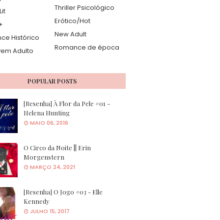
Thriller Psicológico
it
Erótico/Hot
+
New Adult
e Histórico
Romance de época
vem Adulto
POPULAR POSTS
[Resenha] À Flor da Pele #01 -
Helena Hunting
MAIO 06, 2016
O Circo da Noite || Erin
Morgenstern
MARÇO 24, 2021
[Resenha] O Jogo #03 - Elle
Kennedy
JULHO 15, 2017