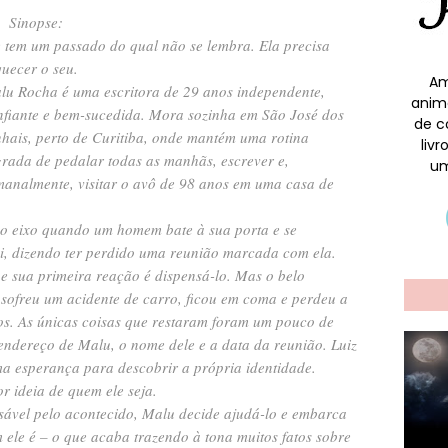
Sinopse:
e tem um passado do qual não se lembra. Ela precisa
quecer o seu.
Am
lu Rocha é uma escritora de 29 anos independente,
anim
nfiante e bem-sucedida. Mora sozinha em São José dos
de c
nhais, perto de Curitiba, onde mantém uma rotina
liv
grada de pedalar todas as manhãs, escrever e,
um
manalmente, visitar o avô de 98 anos em uma casa de
do eixo quando um homem bate à sua porta e se
i, dizendo ter perdido uma reunião marcada com ela.
 sua primeira reação é dispensá-lo. Mas o belo
 sofreu um acidente de carro, ficou em coma e perdeu a
s. As únicas coisas que restaram foram um pouco de
endereço de Malu, o nome dele e a data da reunião. Luiz
ima esperança para descobrir a própria identidade.
 ideia de quem ele seja.
sável pelo acontecido, Malu decide ajudá-lo e embarca
ele é – o que acaba trazendo à tona muitos fatos sobre