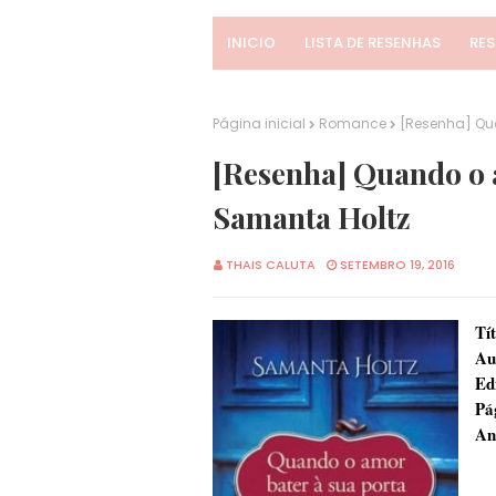
INICIO
LISTA DE RESENHAS
RE
Página inicial
Romance
[Resenha] Qu
[Resenha] Quando o a
Samanta Holtz
THAIS CALUTA
SETEMBRO 19, 2016
Tít
Au
Ed
Pá
An