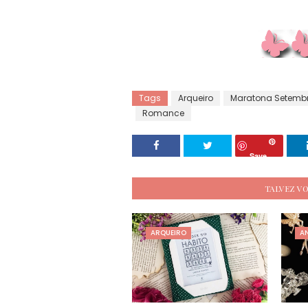
Tags
Arqueiro
Maratona Setembr
Romance
Save
TALVEZ V
ARQUEIRO
A