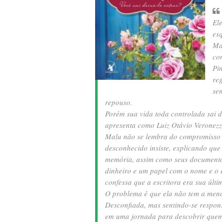
El
es
Ma
co
Pi
re
se
repouso.
Porém sua vida toda controlada sai 
apresenta como Luiz Otávio Veronezz
Malu não se lembra do compromisso e
desconhecido insiste, explicando que
memória, assim como seus documento
dinheiro e um papel com o nome e o 
confessa que a escritora era sua últ
O problema é que ela não tem a menor
Desconfiada, mas sentindo-se respon
em uma jornada para descobrir quem 