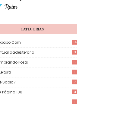
CATEGORIAS
epapo.com
14
itualidadeLiteraria
3
mbrando Posts
19
eitura
1
ê Sabia?
7
 A Página 100
4
1