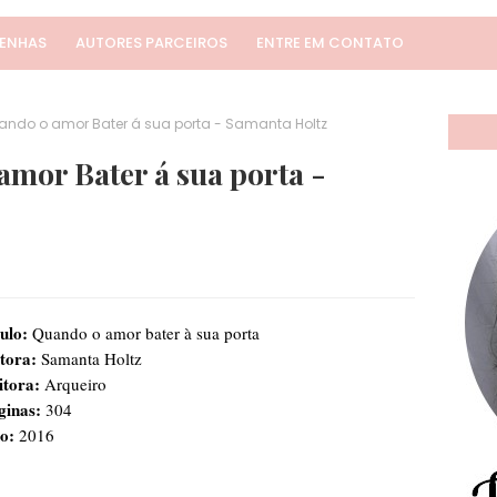
SENHAS
AUTORES PARCEIROS
ENTRE EM CONTATO
ando o amor Bater á sua porta - Samanta Holtz
mor Bater á sua porta -
ulo:
Quando o amor bater à sua porta
tora:
Samanta Holtz
itora:
Arqueiro
ginas:
304
o:
2016