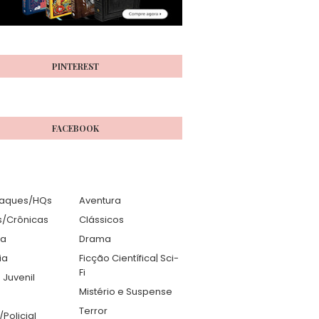
PINTEREST
FACEBOOK
aques/HQs
Aventura
s/Crônicas
Clássicos
ia
Drama
ia
Ficção Científica| Sci-
Fi
 Juvenil
Mistério e Suspense
Terror
r/Policial