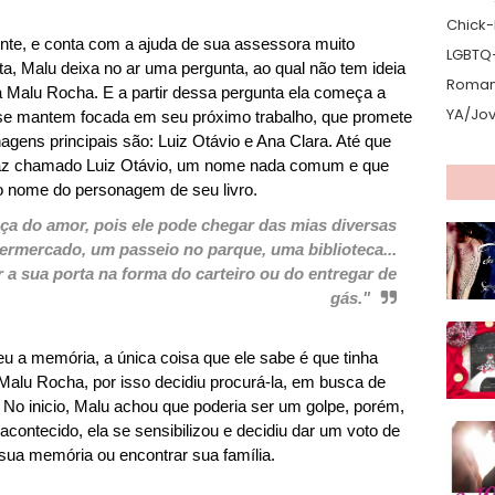
Chick-L
nte, e conta com a ajuda de sua assessora muito
LGBTQ
a, Malu deixa no ar uma pergunta, ao qual não tem ideia
Romanc
 Malu Rocha. E a partir dessa pergunta ela começa a
YA/Jo
 se mantem focada em seu próximo trabalho, que promete
agens principais são: Luiz Otávio e Ana Clara. Até que
paz chamado Luiz Otávio, um nome nada comum e que
o nome do personagem de seu livro.
ça do amor, pois ele pode chegar das mias diversas
rmercado, um passeio no parque, uma biblioteca...
 a sua porta na forma do carteiro ou do entregar de
gás."
eu a memória, a única coisa que ele sabe é qu
e tinha
alu Rocha, por isso decidiu procurá-la, em busca de
No inicio, Malu achou que poderia ser um golpe, porém,
acontecido, ela se sensibilizou e decidiu dar um voto de
r sua memória ou encontrar sua família.