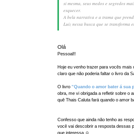
si mesma, seus medos e segredos mai
esquecer.
A bela narrativa e a trama que pre
Luiz nessa busca que se transforma e
Olá
Pessoal!!
Hoje eu venho trazer para vocês mais 
claro que não poderia faltar o livro da
O livro
“Quando o amor bater á sua 
obra, me vi obrigada a refletir sobre 
quê Thais Caluta fará quando o amor b
Confesso que ainda não tenho as respo
você vai descobrir a resposta dessas 
que interessa ☺