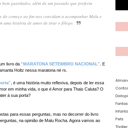
s bem guardados, além de um passado que preferia
nde do começo ao fim nos convidam a acompanhar Malu e
m uma história de amor de tirar o fôlego.
um livro da
“MARATONA SETEMBRO NACIONAL”
. E
 Samanta Holtz nessa maratona né rs.
Alman
porta”
, é uma história muito reflexiva, depois de ler essa
Conto
o amor em minha vida, o que é Amor para Thais Caluta? O
ater à sua porta?
Distop
Fantas
Infanto
stas para essas perguntas, mas no decorrer do livro
Pets
perguntas, na opinião de Malu Rocha. Agora vamos ao
Thrille