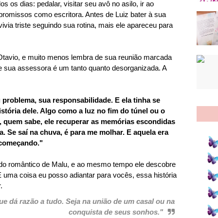
 os dias: pedalar, visitar seu avô no asilo, ir ao
promissos como escritora. Antes de Luiz bater à sua
vivia triste seguindo sua rotina, mais ele apareceu para
 Otavio, e muito menos lembra de sua reunião marcada
ue sua assessora é um tanto quanto desorganizada. A
eu problema, sua responsabilidade. E ela tinha se
tória dele. Algo como a luz no fim do túnel ou o
e, quem sabe, ele recuperar as memórias escondidas
da. Se saí na chuva, é para me molhar. E aquela era
 começando."
ado romântico de Malu, e ao mesmo tempo ele descobre
 uma coisa eu posso adiantar para vocês, essa história
.
e dá razão a tudo. Seja na união de um casal ou na
conquista de seus sonhos."