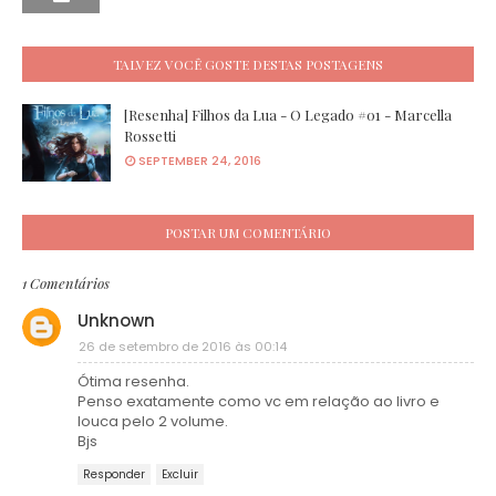
TALVEZ VOCÊ GOSTE DESTAS POSTAGENS
[Resenha] Filhos da Lua - O Legado #01 - Marcella
Rossetti
SEPTEMBER 24, 2016
POSTAR UM COMENTÁRIO
1 Comentários
Unknown
26 de setembro de 2016 às 00:14
Ótima resenha.
Penso exatamente como vc em relação ao livro e
louca pelo 2 volume.
Bjs
Responder
Excluir