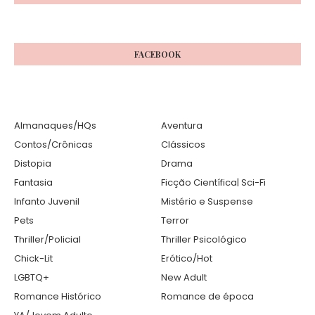
FACEBOOK
Almanaques/HQs
Aventura
Contos/Crônicas
Clássicos
Distopia
Drama
Fantasia
Ficção Científica| Sci-Fi
Infanto Juvenil
Mistério e Suspense
Pets
Terror
Thriller/Policial
Thriller Psicológico
Chick-Lit
Erótico/Hot
LGBTQ+
New Adult
Romance Histórico
Romance de época