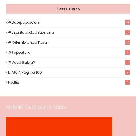
CATEGORIAS
#Batepapo.com
14
#EspiritualidadeLiteraria
3
#Relembrando Posts
19
#TopLeitura
1
#Você Sabia?
7
Li Até A Página 100
4
Netflix
1
COMPRE E RECEBA DE VOLTA