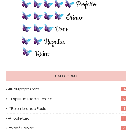
CATEGORIAS
#Batepapo.com
14
#EspiritualidadeLiteraria
3
#Relembrando Posts
19
#TopLeitura
1
#Você Sabia?
7