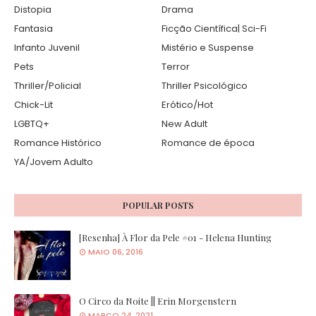
Distopia
Drama
Fantasia
Ficção Científica| Sci-Fi
Infanto Juvenil
Mistério e Suspense
Pets
Terror
Thriller/Policial
Thriller Psicológico
Chick-Lit
Erótico/Hot
LGBTQ+
New Adult
Romance Histórico
Romance de época
YA/Jovem Adulto
POPULAR POSTS
[Resenha] À Flor da Pele #01 - Helena Hunting
MAIO 06, 2016
O Circo da Noite || Erin Morgenstern
MARÇO 24, 2021