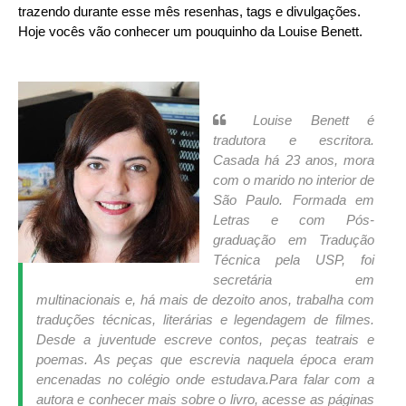
trazendo durante esse mês resenhas, tags e divulgações.
Hoje vocês vão conhecer um pouquinho da
Louise Benett.
Louise Benett é
tradutora e escritora.
Casada há 23 anos, mora
com o marido no interior de
São Paulo. Formada em
Letras e com Pós-
graduação em Tradução
Técnica pela USP, foi
secretária em
multinacionais e, há mais de dezoito anos, trabalha com
traduções técnicas, literárias e legendagem de filmes.
Desde a juventude escreve contos, peças teatrais e
poemas. As peças que escrevia naquela época eram
encenadas no colégio onde estudava.Para falar com a
autora e conhecer mais sobre o livro, acesse as páginas