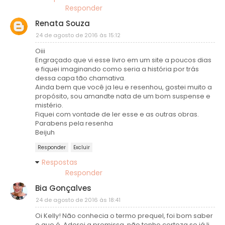
Responder
Renata Souza
24 de agosto de 2016 às 15:12
Oiii
Engraçado que vi esse livro em um site a poucos dias
e fiquei imaginando como seria a história por trás
dessa capa tão chamativa.
Ainda bem que você ja leu e resenhou, gostei muito a
propósito, sou amandte nata de um bom suspense e
mistério.
Fiquei com vontade de ler esse e as outras obras.
Parabens pela resenha
Beijuh
Responder
Excluir
Respostas
Responder
Bia Gonçalves
24 de agosto de 2016 às 18:41
Oi Kelly! Não conhecia o termo prequel, foi bom saber
o que é. Adorei a premissa, não tenho certeza se já li