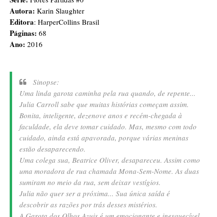
Autora:
Karin Slaughter
Editora
: HarperCollins Brasil
Páginas:
68
Ano:
2016
Sinopse:
Uma linda garota caminha pela rua quando, de repente...
Julia Carroll sabe que muitas histórias começam assim.
Bonita, inteligente, dezenove anos e recém-chegada à
faculdade, ela deve tomar cuidado. Mas, mesmo com todo
cuidado, ainda está apavorada, porque várias meninas
estão desaparecendo.
Uma colega sua, Beatrice Oliver, desapareceu. Assim como
uma moradora de rua chamada Mona-Sem-Nome. As duas
sumiram no meio da rua, sem deixar vestígios.
Julia não quer ser a próxima... Sua única saída é
descobrir as razões por trás desses mistérios.
A Garota dos Olhos Azuis é um emocionante e inesquecível