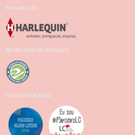
BLOG EM AÇÃO
ME ENCONTRE NO NETGALLEY
EDITORAS PARCEIRAS