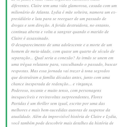
diferentes. Claire tem uma vida glamorosa, casada com um
milionário de Atlanta. Lydia é mãe solteira, namora um ex-
presidiário e luta para se reerguer de um passado de
drogas e sem direção. A ferida destruidora, no entanto,
continua aberta e volta a sangrar quando o marido de
Claire é assassinado.
O desaparecimento de uma adolescente e a morte de um
homem de meia-idade, com quase um quarto de século de
separação... Qual seria a conexão? As irmãs se unem em
uma trégua relutante para, vasculhando o passado, buscar
respostas. Mas essa jornada vai trazer à tona segredos
que destruíram a família décadas antes, junto com uma
chance inesperada de redenção... e vingança.
Poderoso, tocante e muito tenso, com personagens
inesquecíveis e reviravoltas surpreendentes, Flores
Partidas é um thriller sem igual, escrito por uma das
melhores e mais bem-sucedidas autoras de suspense da
atualidade. Além da imprevisível história de Claire e Lydia,
você também pode descobrir mais detalhes da história de