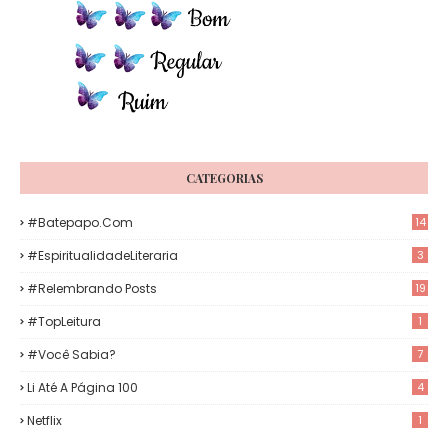
CATEGORIAS
#Batepapo.com
14
#EspiritualidadeLiteraria
3
#Relembrando Posts
19
#TopLeitura
1
#Você Sabia?
7
Li Até A Página 100
4
Netflix
1