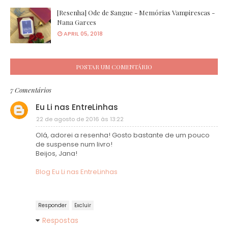
[Resenha] Ode de Sangue - Memórias Vampirescas -
Nana Garces
APRIL 05, 2018
POSTAR UM COMENTÁRIO
7 Comentários
Eu Li nas EntreLinhas
22 de agosto de 2016 às 13:22
Olá, adorei a resenha! Gosto bastante de um pouco
de suspense num livro!
Beijos, Jana!
Blog Eu Li nas EntreLinhas
Responder
Excluir
Respostas