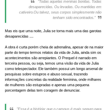
"Todas aquelas meninas bonitas. Todas
desaparecidas. Ou levadas. Ou mantidas em
cativeiro.
Ou talvez, seus corpos simplesmente não
tenham sido encontrados."
Mas eis que uma noite, Julia se torna mais uma das garotas
desaparecidas ....
A obra é curta porém cheia de adrenalina, apesar de na maior
parte do tempo termos relatos da vida de Julia, ainda sim os
acontecimentos são arrepiantes. O Prequel é narrado em
terceira pessoa, ou seja, temos uma visão da vida de Julia
como telespectador. Ele também possui um longo arsenal de
pesquisas sobre estupros e abuso sexual, trazendo
informações concretas da realidade feminina, onde milhares
de mulheres são estupradas e apenas uma pequena
porcentagem delas tem coragem de denunciar.
"Essa é a história: que o campus é mais seguro para