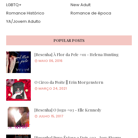
LGBTQ+
New Adult
Romance Histórico
Romance de época
YA/Jovem Adulto
POPULAR POSTS
[Resenha] À Flor da Pele #01 - Helena Hunting
MAIO 06, 2016
O Circo da Noite || Erin Morgenstern
MARÇO 24, 2021
[Resenha] O Jogo #03 - Elle Kennedy
JULHO 15, 2017
[Resenha] Puro Êxtase a Dois #02 - Josy Stoque