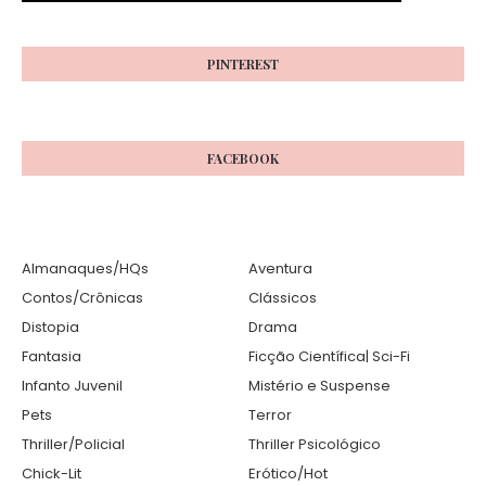
PINTEREST
FACEBOOK
Almanaques/HQs
Aventura
Contos/Crônicas
Clássicos
Distopia
Drama
Fantasia
Ficção Científica| Sci-Fi
Infanto Juvenil
Mistério e Suspense
Pets
Terror
Thriller/Policial
Thriller Psicológico
Chick-Lit
Erótico/Hot