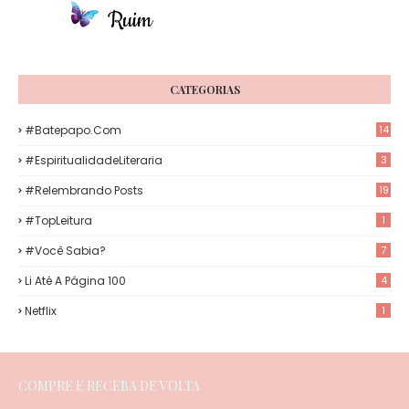
CATEGORIAS
#Batepapo.com
14
#EspiritualidadeLiteraria
3
#Relembrando Posts
19
#TopLeitura
1
#Você Sabia?
7
Li Até A Página 100
4
Netflix
1
COMPRE E RECEBA DE VOLTA