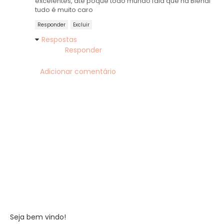
excelentes, até poque todo mundo fala que na Bienal
tudo é muito caro
Responder
Excluir
Respostas
Responder
Adicionar comentário
Seja bem vindo!