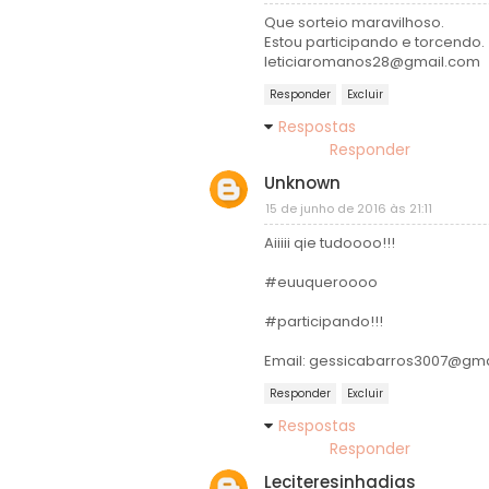
Que sorteio maravilhoso.
Estou participando e torcendo.
leticiaromanos28@gmail.com
Responder
Excluir
Respostas
Responder
Unknown
15 de junho de 2016 às 21:11
Aiiiii qie tudoooo!!!
#euuqueroooo
#participando!!!
Email: gessicabarros3007@gm
Responder
Excluir
Respostas
Responder
Leciteresinhadias