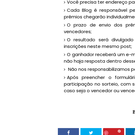
Você precisa ter endereço para
Cada Blog é responsável pel
prêmios chegarão individualme
O prazo de envio dos prê
vencedores;
O resultado será divulga
inscrições neste mesmo post;
O ganhador receberá um e-ma
não haja resposta dentro dess
Não nos responsabilizamos por
Após preencher o formulár
participação no sorteio, com 
caso seja o vencedor ou vence
B