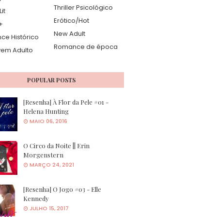
Thriller Psicológico
it
Erótico/Hot
+
New Adult
e Histórico
Romance de época
vem Adulto
POPULAR POSTS
[Resenha] À Flor da Pele #01 -
Helena Hunting
MAIO 06, 2016
O Circo da Noite || Erin
Morgenstern
MARÇO 24, 2021
[Resenha] O Jogo #03 - Elle
Kennedy
JULHO 15, 2017