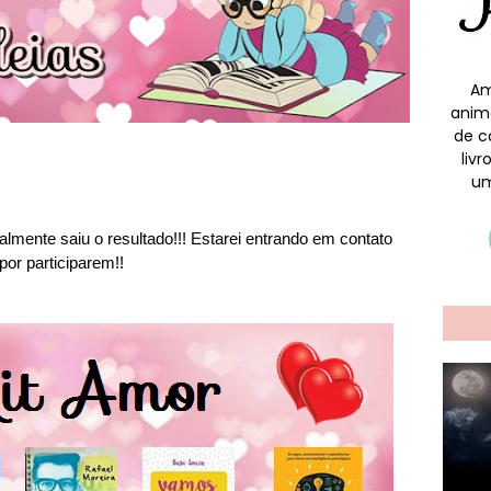
Am
anim
de c
liv
um
lmente saiu o resultado!!! Estarei entrando em contato
or participarem!!