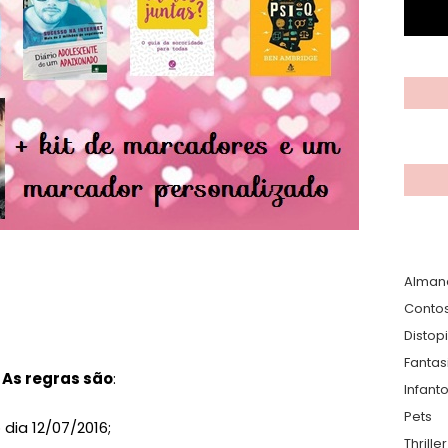
Alman
Conto
Distop
Fantas
As regras são
:
Infanto
Pets
 dia 12/07/2016;
Thrille