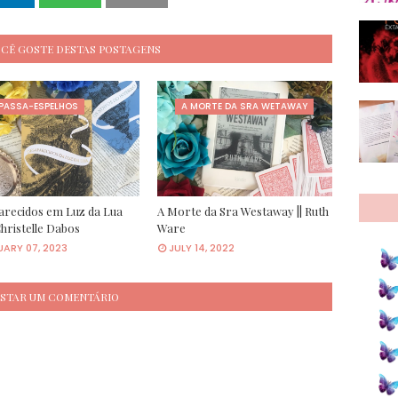
OCÊ GOSTE DESTAS POSTAGENS
 PASSA-ESPELHOS
A MORTE DA SRA WETAWAY
recidos em Luz da Lua
A Morte da Sra Westaway || Ruth
Christelle Dabos
Ware
ARY 07, 2023
JULY 14, 2022
STAR UM COMENTÁRIO