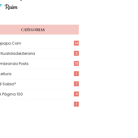
CATEGORIAS
epapo.com
14
itualidadeLiteraria
3
mbrando Posts
19
eitura
1
ê Sabia?
7
 A Página 100
4
1