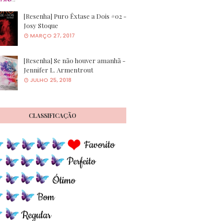
[Resenha] Puro Êxtase a Dois #02 -
Josy Stoque
MARÇO 27, 2017
[Resenha] Se não houver amanhã -
Jennifer L. Armentrout
JULHO 25, 2018
CLASSIFICAÇÃO