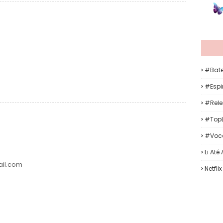
#Bat
#Espir
#Rele
#TopL
#Voc
Li Até
ail.com
Netflix