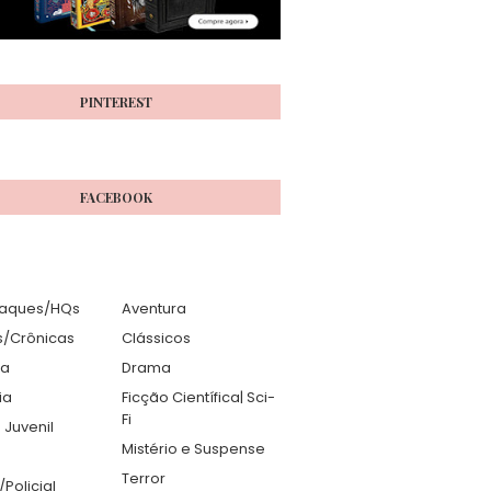
PINTEREST
FACEBOOK
aques/HQs
Aventura
s/Crônicas
Clássicos
ia
Drama
ia
Ficção Científica| Sci-
Fi
 Juvenil
Mistério e Suspense
Terror
r/Policial