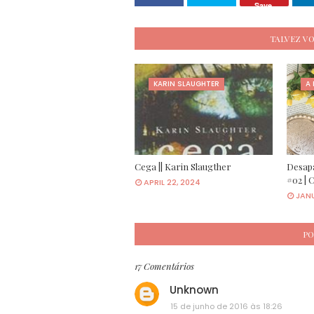
Save
TALVEZ V
KARIN SLAUGHTER
A
Cega || Karin Slaugther
Desapa
#02 | 
APRIL 22, 2024
JANU
PO
17 Comentários
Unknown
15 de junho de 2016 às 18:26