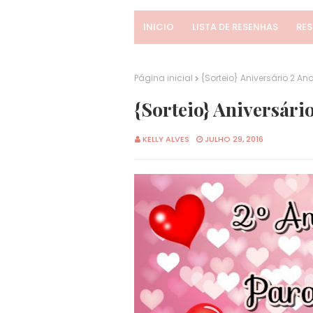
INICIO
LISTA DE RESENHAS
RE
Página inicial
{Sorteio} Aniversário 2 An
{Sorteio} Aniversári
KELLY ALVES
JULHO 29, 2016