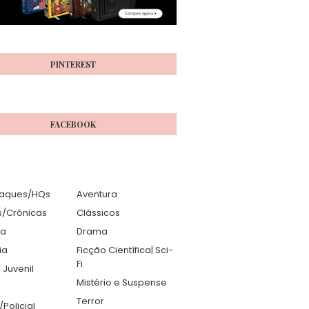
PINTEREST
FACEBOOK
aques/HQs
Aventura
s/Crônicas
Clássicos
ia
Drama
ia
Ficção Científica| Sci-
Fi
 Juvenil
Mistério e Suspense
Terror
r/Policial