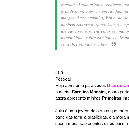
esconde. Ainda criança, conhece Aud
grande dom, intervém em sua família
margem desse caminho, Vânia, tio d
também escreve a trama. Com o tempo,
até que precisará enfrentar seu maior
humanidade, sobre caminhos e destin
se. Sobre plantar e colher.
Olá
Pessoal!
Hoje apresento para vocês
Dias de C
parceira
Carolina Mancini
, como parte
agora apresento minhas
Primeiras Im
Julia é uma jovem de 8 anos que mora
parte das família brasileiras, ela mora 
seus irmãos são doentes e seu pai um 