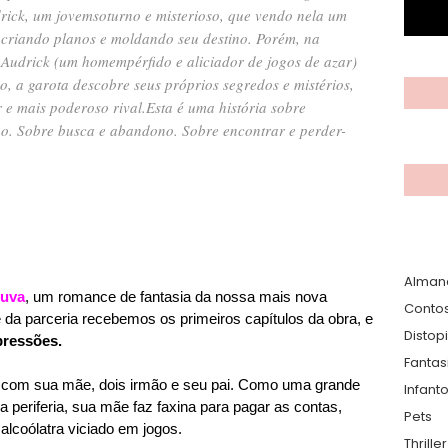
rick, um jovem
soturno e misterioso, que vendo nela um
 criando planos e moldando seu destino. Porém, na
e Audrick (um homem
pérfido e aliciador de jogos de azar)
 a garota descobre seus próprios segredos e mistérios,
 e mais poderoso rival.
Esta é uma história sobre
o. Sobre busca e abandono. Sobre encontrar e perder-
Alman
huva
, um romance de fantasia da nossa mais nova
Conto
 da parceria recebemos os primeiros capítulos da obra, e
Distop
pressões.
Fantas
 com sua mãe, dois irmão e seu pai. Como uma grande
Infanto
na periferia, sua mãe faz faxina para pagar as contas,
Pets
alcoólatra viciado em jogos.
Thrille