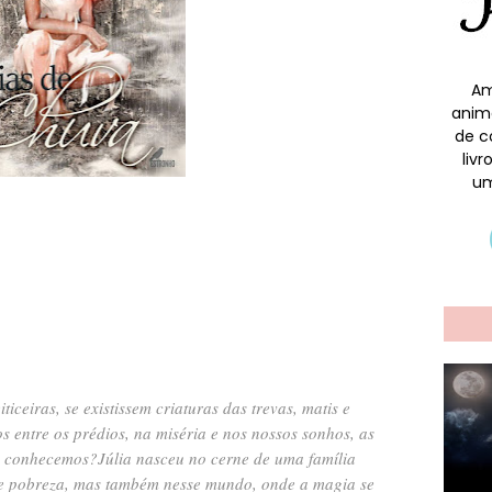
Am
anim
de c
liv
um
ticeiras, se existissem criaturas das trevas, matis e
s entre os prédios, na miséria e nos nossos sonhos, as
ue conhecemos?
Júlia nasceu no cerne de uma família
me e pobreza, mas também nesse mundo, onde a magia se