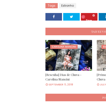
Tags
Estronho
Save
TALVEZ V
CAROLINA MANCINI
E
[Resenha] Dias de Chuva -
[Prime
Carolina Mancini
Chuva 
SEPTEMBER 11, 2018
JULY
PO