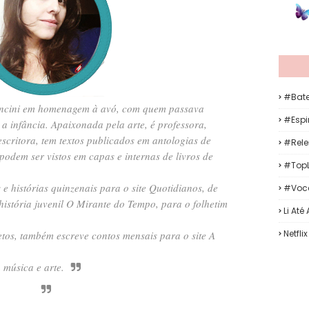
#Bat
ncini em homenagem à avó, com quem passava
#Espir
 a infância. Apaixonada pela arte, é professora,
escritora, tem textos publicados em antologias de
#Rele
podem ser vistos em capas e internas de livros de
#TopL
 e histórias quinzenais para o site Quotidianos, de
#Voc
a história juvenil O Mirante do Tempo, para o folhetim
Li Até
Netflix
tos, também escreve contos mensais para o site A
 música e arte.