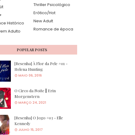
Thriller Psicológico
it
Erótico/Hot
+
New Adult
e Histórico
Romance de época
vem Adulto
POPULAR POSTS
[Resenha] À Flor da Pele #01 -
Helena Hunting
MAIO 06, 2016
O Circo da Noite || Erin
Morgenstern
MARÇO 24, 2021
[Resenha] O Jogo #03 - Elle
Kennedy
JULHO 15, 2017