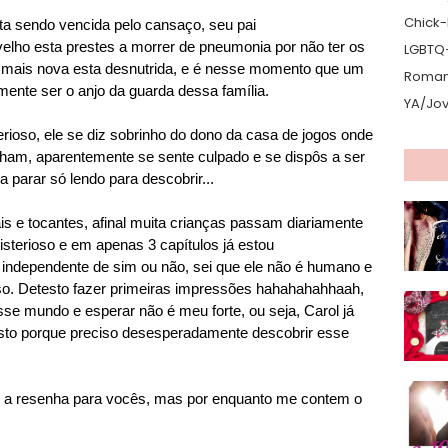
Chick-L
ta sendo vencida pelo cansaço, seu pai
velho esta prestes a morrer de pneumonia por não ter os
LGBTQ
ã mais nova esta desnutrida, e é nesse momento que um
Romanc
ente ser o anjo da guarda dessa família.
YA/Jo
rioso, ele se diz sobrinho do dono da casa de jogos onde
tinham, aparentemente se sente culpado e se dispôs a ser
a parar só lendo para descobrir...
ais e tocantes, afinal muita crianças passam diariamente
terioso e em apenas 3 capítulos já estou
independente de sim ou não, sei que ele não é humano e
so. Detesto fazer primeiras impressões hahahahahhaah,
se mundo e esperar não é meu forte, ou seja, Carol já
esto porque preciso desesperadamente descobrir esse
go a resenha para vocês, mas por enquanto me contem o