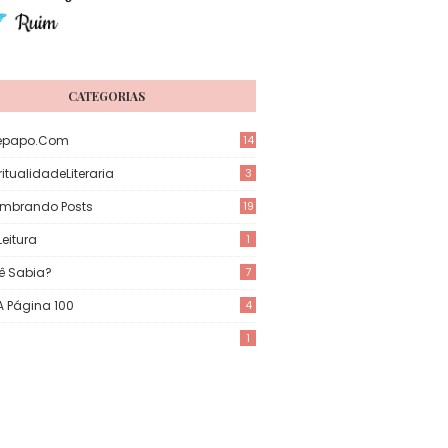
CATEGORIAS
epapo.com
14
itualidadeLiteraria
3
mbrando Posts
19
eitura
1
ê Sabia?
7
 A Página 100
4
1