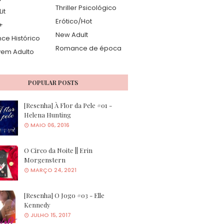
Thriller Psicológico
it
Erótico/Hot
+
New Adult
e Histórico
Romance de época
vem Adulto
POPULAR POSTS
[Resenha] À Flor da Pele #01 -
Helena Hunting
MAIO 06, 2016
O Circo da Noite || Erin
Morgenstern
MARÇO 24, 2021
[Resenha] O Jogo #03 - Elle
Kennedy
JULHO 15, 2017