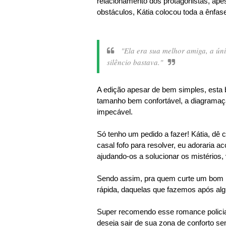
relacionamento dos protagonistas, ape
obstáculos, Kátia colocou toda a ênfas
"Ela era sua melhor amiga, a ún
silêncio bastava."
A edição apesar de bem simples, esta
tamanho bem confortável, a diagramaç
impecável.
Só tenho um pedido a fazer! Kátia, dê c
casal fofo para resolver, eu adoraria a
ajudando-os a solucionar os mistérios
Sendo assim, pra quem curte um bom po
rápida, daquelas que fazemos após alg
Super recomendo esse romance polici
deseja sair de sua zona de conforto s