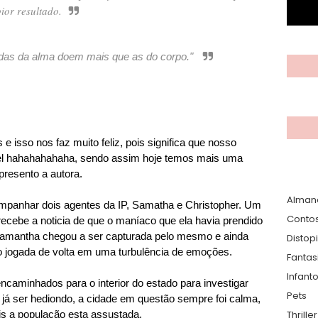
ior resultado.
das da alma doem mais que as do corpo."
 isso nos faz muito feliz, pois significa que nosso
vel hahahahahaha, sendo assim hoje temos mais uma
presento a autora.
Alman
panhar dois agentes da IP, Samatha e Christopher. Um
Conto
cebe a noticia de que o maníaco que ela havia prendido
Samantha chegou a ser capturada pelo mesmo e ainda
Distop
o jogada de volta em uma turbulência de emoções.
Fantas
Infanto
encaminhados para o interior do estado para investigar
Pets
 já ser hediondo, a cidade em questão sempre foi calma,
s a população esta assustada.
Thrille