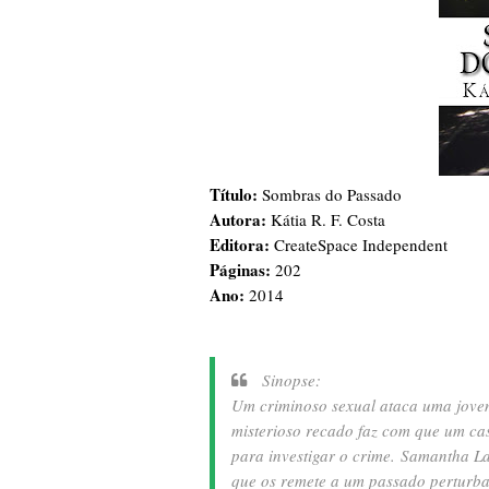
Título:
Sombras do Passado
Autora:
Kátia R. F. Costa
Editora:
CreateSpace Independent
Páginas:
202
Ano:
2014
Sinopse:
Um criminoso sexual ataca uma jove
misterioso recado faz com que um cas
para investigar o crime.
Samantha La
que os remete a um passado perturba