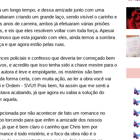
á um longo tempo, e dessa amizade junto com uma
abaram criando um grande laço, sendo visível o carinho e
s anos de carreira, ambos já efetuaram várias prisões
 e eis que eles resolvem voltar com toda força. Apesar
minoso que esta jogando com eles, ainda temos a sombra
a e que agora estão pelas ruas.
nces policiais e confesso que deveria ter começado bem
ivos, e acredito que isso tenha sido a chave mestre para o
a autora é leve e empolgante, os mistérios são bem
da forma certa, com muita ação, ao ler a obra você vai
i e Ordem - SVU!! Pois bem, foi assim que me senti a
estava acabando, já que agora eu sabia a solução do
r aquela.
pcionada por não acontecer de fato um romance no
tempo torcendo para que enfim a amizade dos nossos
, já que é bem claro o carinho que Chris tem por
ance é todo mistério, e o foco da obra não é o