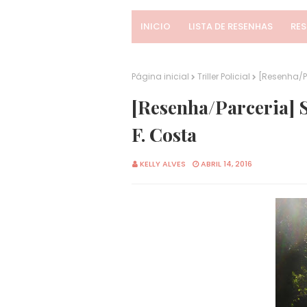
INICIO
LISTA DE RESENHAS
RE
Página inicial
Triller Policial
[Resenha/P
[Resenha/Parceria] 
F. Costa
KELLY ALVES
ABRIL 14, 2016