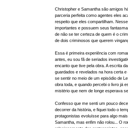
Christopher e Samantha são amigos h
parceria perfeita como agentes eles ac
respeito que eles compartilham. Nesse
importantes e possuem seus fantasmas,
de não se ter certeza de quem é o cri
de dois criminosos que querem vinganç
Essa é primeira experiência com roma
antes, eu sou fã de seriados investigat
encanto que tive pela obra. A escrita d
guardados e revelados na hora certa e 
se sentir no meio de um episódio de Le
obra toda, e quando percebi o livro já 
mistério que nem de longe esperava se
Confesso que me senti um pouco dece
decorrer da história, e fiquei todo o 
protagonistas evoluísse para algo mais
Samantha, mas enfim não rolou... O rom