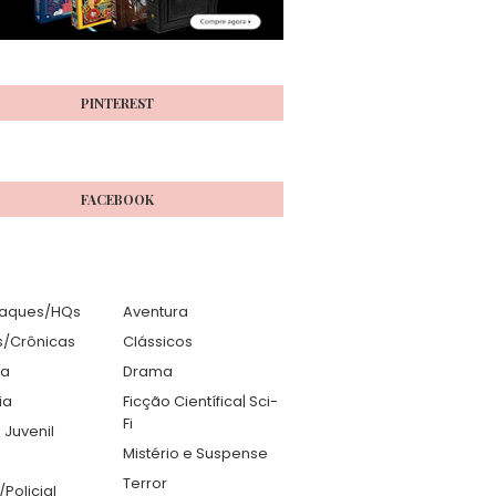
PINTEREST
FACEBOOK
aques/HQs
Aventura
s/Crônicas
Clássicos
ia
Drama
ia
Ficção Científica| Sci-
Fi
 Juvenil
Mistério e Suspense
Terror
r/Policial