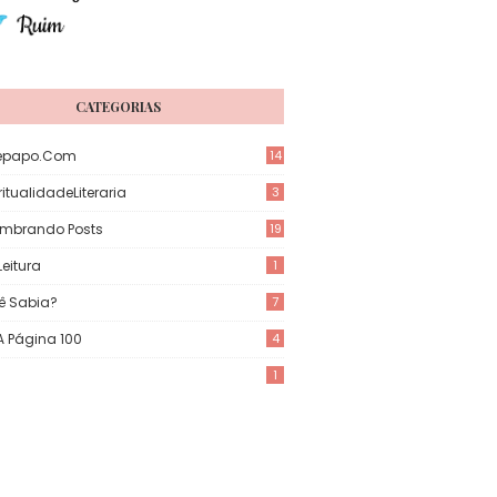
CATEGORIAS
epapo.com
14
itualidadeLiteraria
3
mbrando Posts
19
eitura
1
ê Sabia?
7
 A Página 100
4
1