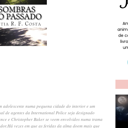
Am
anim
de c
liv
um
m adolescente numa pequena cidade do interior e um
al de agentes da International Police seja designado
nce e Christopher Baker se veem envolvidos numa trama
dor.
Há vezes em que as feridas da alma doem mais que