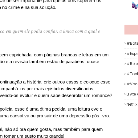
sar de ser importante para que os dois superem os
e no crime e na sua solução.
ica em quem ele podia confiar, a única com a qual o
#Bat
#Espir
 bem caprichada, com páginas brancas e letras em um
ão e a revisão também estão de parabéns, quase
#Rele
#TopL
ontinuação a história, crie outros casos e coloque esse
#Voc
companhá-los por mais episódios diversificados,
Li Até
, vendo-os evoluir e quem sabe desenrolar um romance?
Netflix
licia, esse é uma ótima pedida, uma leitura eve e
uma cansativa ou pra sair de uma depressão pós livro.
al, não só pra quem gosta, mas também para quem
em tomar um susto muito grande!!