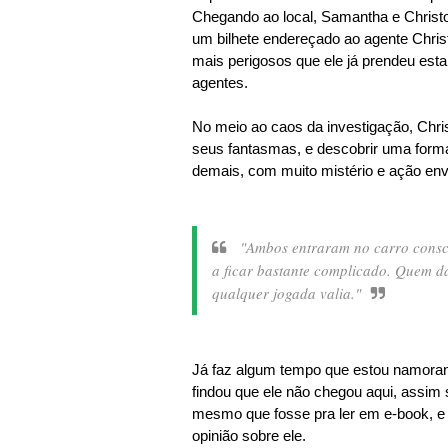
Chegando ao local, Samantha e Christo
um bilhete endereçado ao agente Chris
mais perigosos que ele já prendeu esta 
agentes.
No meio ao caos da investigação, Chri
seus fantasmas, e descobrir uma forma
demais, com muito mistério e ação env
"Ambos entraram no carro consc
a ficar bastante complicado. Quem da
qualquer jogada valia."
Já faz algum tempo que estou namoran
findou que ele não chegou aqui, assim s
mesmo que fosse pra ler em e-book, e 
opinião sobre ele.