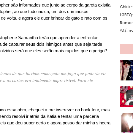
pher são informados que junto ao corpo da garota existia
Chick-L
topher, ao que tudo indica, um dos criminosos
LGBTQ
de volta, e agora ele quer brincar de gato e rato com os
Romanc
YA/Jo
stopher e Samantha terão que aprender a enfrentar
 de capturar seus dois inimigos antes que seja tarde
olvidos será que eles serão mais rápidos que o perigo?
ientes de que haviam começado um jogo que poderia vir
va as cartas era totalmente imprevisível. Para ele
do essa obra, cheguei a me inscrever no book tour, mas
endo resolvi ir atrás da Kátia e tentar uma parceria
eis que deu super certo e agora posso dar minha sincera