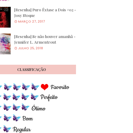
[Resenha] Puro Êxtase a Dois #02 -
Josy Stoque
MARÇO 27, 2017
[Resenha] Se não houver amanhã -
Jennifer L. Armentrout
JULHO 25, 2018
CLASSIFICAÇÃO