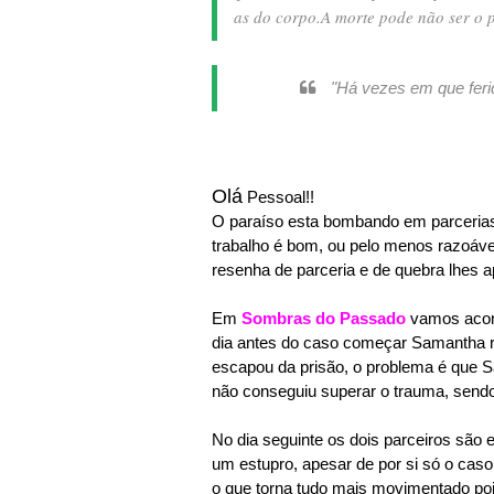
as do corpo.
A morte pode não ser o p
"Há vezes em que feri
Olá
Pessoal!!
O paraíso esta bombando em parcerias e
trabalho é bom, ou pelo menos razoá
resenha de parceria e de quebra lhes a
Em
Sombras do Passado
vamos acom
dia antes do caso começar Samantha re
escapou da prisão, o problema é que 
não conseguiu superar o trauma, send
No dia seguinte os dois parceiros são 
um estupro, apesar de por si só o caso
o que torna tudo mais movimentado poi