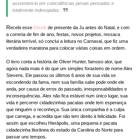
assombrá-lo em coincidências jamais pensadas e
totalmente indesejadas.
R
ecebi esse
Ebook
de presente da Ju antes do Natal, e com
a correria de fim de ano, festas, novos projetos, ressaca
literária terrível, só conclui a leitura no Carnaval, que fiz uma
verdadeira maratona para colocar várias coisas em ordem.
O livro conta a história de Oliver Hunter, famoso ator, que
agora nada mais é do que um simples forasteiro de nome Alex
Stevens. Ele passou os últimos 6 anos de sua vida se
escondendo da fama, nem sua família sabe pode onde ele
anda, por causa de erros do passado, irresponsabilidades e
inconsequências. Alex não fica estável num único lugar, sua
vida é percorrer cidadezinhas pacatas onde tem esperança
que ninguém o reconheça. Sua única companhia é a culpa
que carrega, e acredita que não tem direito à felicidade. Foi
assim que escolheu Hierápolis, uma pequena e pacata
cidadezinha litorânea do estado da Carolina do Norte para
passar uns tempos.