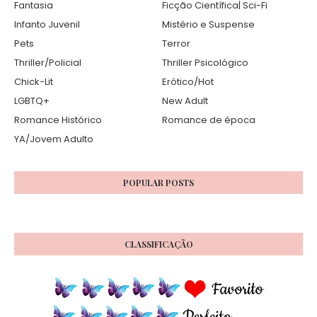
Fantasia
Ficção Científica| Sci-Fi
Infanto Juvenil
Mistério e Suspense
Pets
Terror
Thriller/Policial
Thriller Psicológico
Chick-Lit
Erótico/Hot
LGBTQ+
New Adult
Romance Histórico
Romance de época
YA/Jovem Adulto
POPULAR POSTS
CLASSIFICAÇÃO