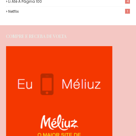
Li Até A Página 100
4
Netflix
1
COMPRE E RECEBA DE VOLTA