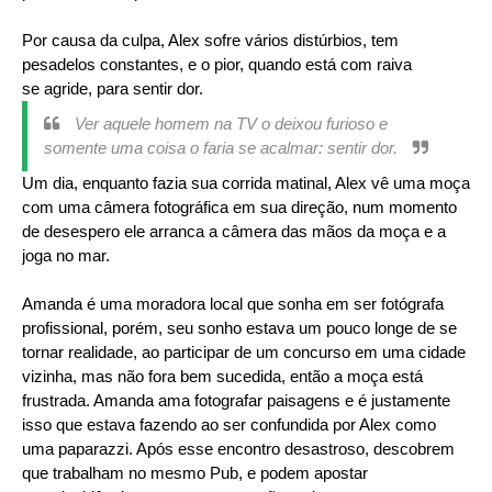
Por causa da culpa, Alex sofre vários distúrbios, tem
pesadelos constantes, e o pior, quando está com raiva
se
agride, para sentir dor.
Ver aquele homem na TV o deixou furioso e
somente uma coisa o faria se acalmar: sentir dor.
Um dia, enquanto fazia sua corrida matinal, Alex vê uma moça
com uma câmera fotográfica em sua direção, num momento
de desespero ele arranca a câmera das mãos da moça e a
joga no mar.
Amanda é uma moradora local que sonha em ser
fotógrafa
profissional, porém, seu sonho estava um pouco longe de se
tornar realidade, ao participar de um concurso em uma cidade
vizinha, mas não fora bem sucedida, então a moça está
frustrada. Amanda ama fotografar paisagens e é justamente
isso que estava fazendo ao ser confundida por Alex como
uma paparazzi. Após esse encontro desastroso, descobrem
que trabalham no mesmo Pub, e podem apostar