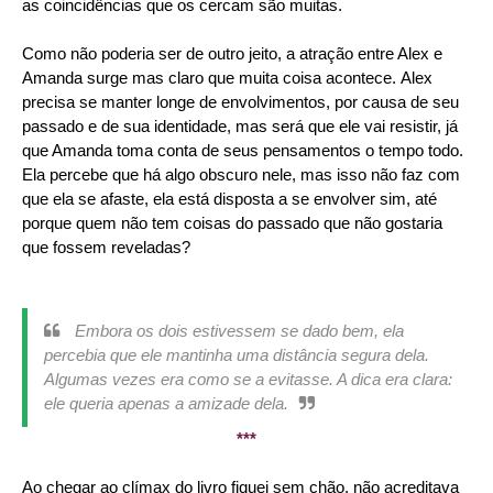
as
coincidências que os cercam são muitas.
Como não poderia ser de outro jeito, a atração entre Alex e
Amanda surge mas claro que muita coisa acontece.
Alex
precisa se manter longe de envolvimentos, por causa de seu
passado e de sua identidade, mas será que ele vai resistir, já
que Amanda toma conta de seus pensamentos o tempo todo.
Ela percebe que há algo obscuro nele, mas isso não faz com
que ela se afaste, ela está disposta a se envolver sim, até
porque quem não tem coisas do passado que não gostaria
que fossem reveladas?
Embora os dois estivessem se dado bem, ela
percebia que ele mantinha uma distância segura dela.
Algumas vezes era como se a evitasse. A dica era clara:
ele queria apenas a amizade dela.
***
Ao chegar ao clímax do livro fiquei sem chão, não acreditava