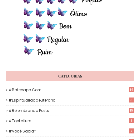
CATEGORIAS
#Batepapo.com
14
#EspiritualidadeLiteraria
3
#Relembrando Posts
19
#TopLeitura
1
#Você Sabia?
7