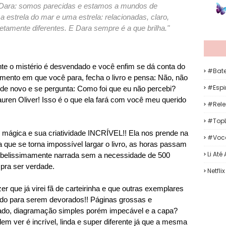
 Dara: somos parecidas e estamos a mundos de
a estrela do mar e uma estrela: relacionadas, claro,
amente diferentes. E Dara sempre é a que brilha."
ente o mistério é desvendado e você enfim se dá conta do
#Bat
ento em que você para, fecha o livro e pensa: Não, não
#Espir
lo de novo e se pergunta: Como foi que eu não percebi?
auren Oliver! Isso é o que ela fará com você meu querido
#Rele
#TopL
é mágica e sua criatividade INCRÍVEL!! Ela nos prende na
#Voc
 que se torna impossível largar o livro, as horas passam
Li Até
é belissimamente narrada sem a necessidade de 500
 pra ser verdade.
Netflix
zer que já virei fã de carteirinha e que outras exemplares
ndo para serem devorados!! Páginas grossas e
ado, diagramação simples porém impecável e a capa?
ver é incrível, linda e super diferente já que a mesma