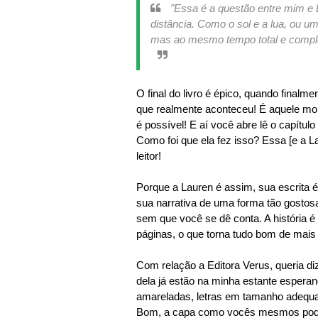
"Essa é a questão entre mim e
distância. Como o sol e a lua, ou um
mas ao mesmo tempo total e complet
O final do livro é épico, quando finalm
que realmente aconteceu! É aquele mom
é possível! E aí você abre lê o capítu
Como foi que ela fez isso? Essa [e a L
leitor!
Porque a Lauren é assim, sua escrita 
sua narrativa de uma forma tão gostosa
sem que você se dê conta. A história 
páginas, o que torna tudo bom de mais
Com relação a E
ditora Verus, queria di
dela já estão na minha estante espera
amareladas, letras em tamanho adequ
Bom, a capa como vocês mesmos podem 