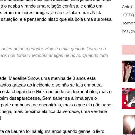
 trio acaba virando uma relação confusa, e então um
Chick-L
es eram melhores amigas já não se falam mais.
Nick
LGBTQ
ituação, e é pensando nisso que ela bola uma surpresa
Romanc
YA/Jo
 antes do despertador. Hoje é o dia: quando Dara e eu
mos nos tornar melhores amigas de novo. Quando tudo
dade, Madeline Snow, uma menina de 9 anos esta
antos graças ao incidente e se não se fala em outra
a esta chegando e Nick não pode se deixar abater, mas o
mbém desaparecesse. Sem saber se a irmã teve o
parte em busca de encontrá-la, mais o que ela não sabe
 chega, mais próxima ela fica da verdade, uma verdade
!
ta da Lauren foi há alguns anos quando ganhei o livro