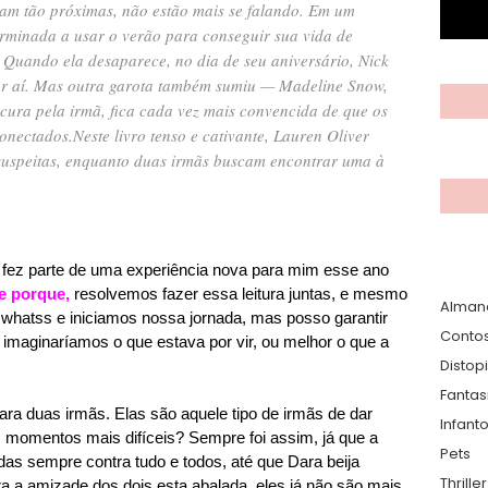
ram tão próximas, não estão mais se falando. Em um
terminada a usar o verão para conseguir sua vida de
 Quando ela desaparece, no dia de seu aniversário, Nick
por aí. Mas outra garota também sumiu — Madeline Snow,
cura pela irmã, fica cada vez mais convencida de que os
onectados.
Neste livro tenso e cativante, Lauren Oliver
 suspeitas, enquanto duas irmãs buscam encontrar uma à
e fez parte de uma experiência nova para mim esse ano
e porque
,
resolvemos fazer essa leitura juntas, e mesmo
Alman
whatss e iniciamos nossa jornada, mas posso garantir
Conto
s imaginaríamos o que estava por vir, ou melhor o que a
Distop
Fantas
 Dara duas irmãs.
Elas são aquele tipo de irmãs de dar
Infanto
s momentos mais difíceis? Sempre foi assim, já que a
Pets
das sempre contra tudo e todos, até que Dara beija
Thrille
a a amizade dos dois esta abalada, eles já não são mais