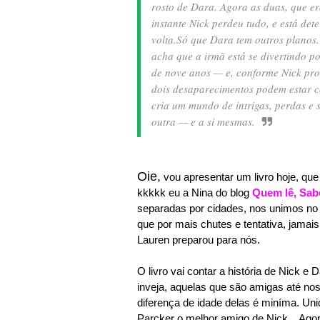
rosto de Dara. Agora as duas, que e
instante Nick perdeu tudo, e está de
volta.
Só que Dara tem outros planos.
acha que a irmã está se divertindo 
de nove anos — e, conforme Nick pro
dois desaparecimentos podem estar c
cria um mundo de intrigas, perdas e
outra — e a si mesmas.
Oie,
vou apresentar um livro hoje, qu
kkkkk eu a Nina do blog
Quem lê, Sab
separadas por cidades, nos unimos no 
que por mais chutes e tentativa, jamai
Lauren preparou para nós.
O livro vai contar a história de Nick e
inveja, aquelas que são amigas até no
diferença de idade delas é miníma. Uni
Parcker o melhor amigo de Nick... Agor