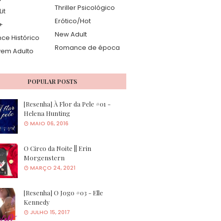
Thriller Psicológico
it
Erótico/Hot
+
New Adult
e Histórico
Romance de época
vem Adulto
POPULAR POSTS
[Resenha] À Flor da Pele #01 -
Helena Hunting
MAIO 06, 2016
O Circo da Noite || Erin
Morgenstern
MARÇO 24, 2021
[Resenha] O Jogo #03 - Elle
Kennedy
JULHO 15, 2017