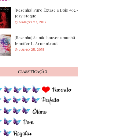
[Resenha] Puro Êxtase a Dois #02 -
Josy Stoque
MARÇO 27, 2017
[Resenha] Se não houver amanhã -
Jennifer L. Armentrout
JULHO 25, 2018
CLASSIFICAÇÃO