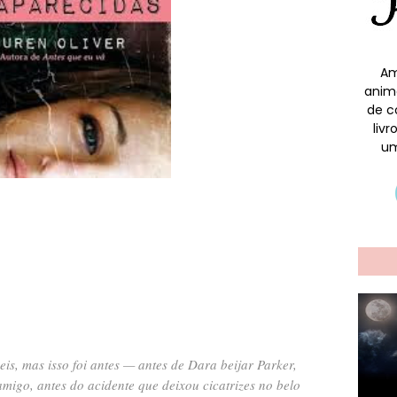
Am
anim
de c
liv
um
is, mas isso foi antes — antes de Dara beijar Parker,
migo, antes do acidente que deixou cicatrizes no belo