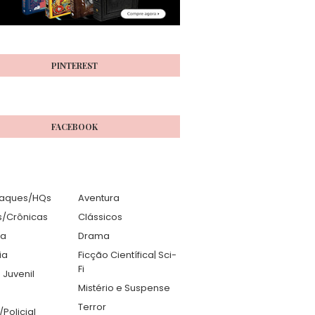
PINTEREST
FACEBOOK
aques/HQs
Aventura
s/Crônicas
Clássicos
ia
Drama
ia
Ficção Científica| Sci-
Fi
 Juvenil
Mistério e Suspense
Terror
r/Policial