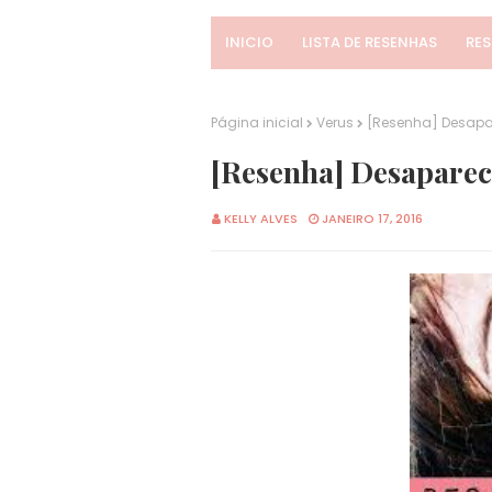
INICIO
LISTA DE RESENHAS
RE
Página inicial
Verus
[Resenha] Desapar
[Resenha] Desaparec
KELLY ALVES
JANEIRO 17, 2016