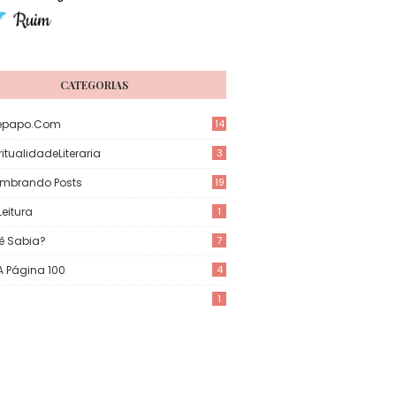
CATEGORIAS
epapo.com
14
itualidadeLiteraria
3
mbrando Posts
19
eitura
1
ê Sabia?
7
 A Página 100
4
1