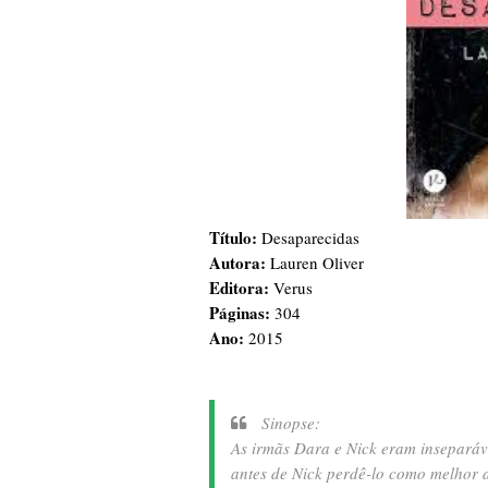
Título:
Desaparecidas
Autora:
Lauren Oliver
Editora:
Verus
Páginas:
304
Ano:
2015
Sinopse:
As irmãs Dara e Nick eram inseparáve
antes de Nick perdê-lo como melhor a