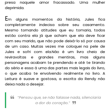
presa naquele amor fracassado. Uma mulher
deprimida.
E
m alguns momentos da história, Jules fica
completamente indecisa sobre seu casamento.
Mesmo tomando atitudes que eu tomaria, todos
estão contra ela já que acham que ela deve ficar
com seu marido, que não pode deixá-lo só por causa
de um caso. Muitas vezes me coloquei na pele de
Jules e sofri com ela.Não é um livro cheio de
reviravoltas e grandes mentiras, mas alguns
personagens acabam te prendendo e até te tirando
do sério e essa á uma das partes mais legais do livro,
o que acaba te envolvendo realmente no livro. A
Leitura é suave e gostosa, a escrita da Rendy não
deixa nada a desejar.
“Pensou que, se não falasse nada, silenciaria
a dor do coração.”