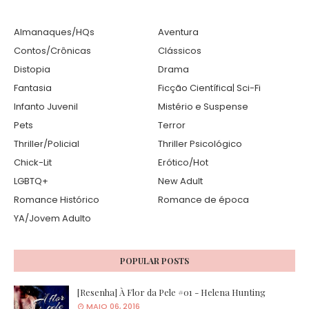
Almanaques/HQs
Aventura
Contos/Crônicas
Clássicos
Distopia
Drama
Fantasia
Ficção Científica| Sci-Fi
Infanto Juvenil
Mistério e Suspense
Pets
Terror
Thriller/Policial
Thriller Psicológico
Chick-Lit
Erótico/Hot
LGBTQ+
New Adult
Romance Histórico
Romance de época
YA/Jovem Adulto
POPULAR POSTS
[Resenha] À Flor da Pele #01 - Helena Hunting
MAIO 06, 2016