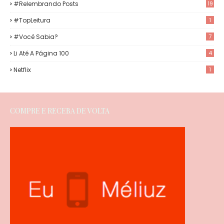
#Relembrando Posts
19
#TopLeitura
1
#Você Sabia?
7
Li Até A Página 100
4
Netflix
1
COMPRE E RECEBA DE VOLTA