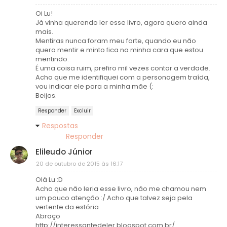
Oi Lu!
Já vinha querendo ler esse livro, agora quero ainda
mais.
Mentiras nunca foram meu forte, quando eu não
quero mentir e minto fica na minha cara que estou
mentindo.
É uma coisa ruim, prefiro mil vezes contar a verdade.
Acho que me identifiquei com a personagem traída,
vou indicar ele para a minha mãe (:
Beijos.
Responder
Excluir
Respostas
Responder
Elileudo Júnior
20 de outubro de 2015 às 16:17
Olá Lu :D
Acho que não leria esse livro, não me chamou nem
um pouco atenção :/ Acho que talvez seja pela
vertente da estória
Abraço
http://interessantedeler.blogspot.com.br/