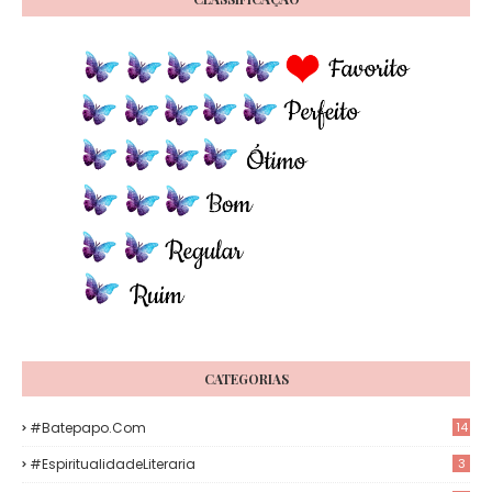
CATEGORIAS
#Batepapo.com
14
#EspiritualidadeLiteraria
3