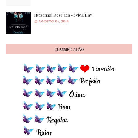
[Resenha] Desejada - Sylvia Day
AGOSTO 07, 2014
CLASSIFICAÇÃO