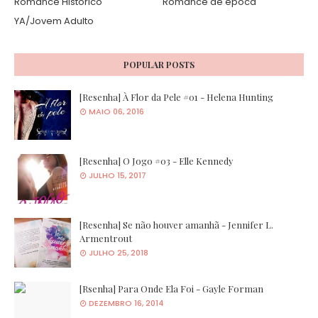
Romance Histórico
Romance de época
YA/Jovem Adulto
POPULAR POSTS
[Resenha] À Flor da Pele #01 - Helena Hunting
MAIO 06, 2016
[Resenha] O Jogo #03 - Elle Kennedy
JULHO 15, 2017
[Resenha] Se não houver amanhã - Jennifer L.
Armentrout
JULHO 25, 2018
[Rsenha] Para Onde Ela Foi - Gayle Forman
DEZEMBRO 16, 2014