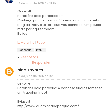
12 de julho de 2015 às 21:29
Oi Kelly!!
Parabéns pela parceriaaa!!
Conheço pouca coisa da Vanessa, a maioria pelo
blog da Deby e tô feliz que vou conhecer um pouco
mais por aqui também!
Beijos
LuMartinho
|
Face
Responder
Excluir
Respostas
Responder
Nina Tavares
14 de julho de 2015 às 16:08
Oi Kelly!
Parabéns pela parceria! A Vanessa Sueroz tem feito
um trabalho lindo!
B-jusss!
http://www.quemlesabeporque.com/