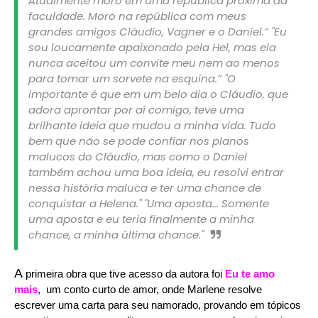
Atualmente moro em uma república próxima da
faculdade. Moro na república com meus
grandes amigos Cláudio, Vagner e o Daniel.” "Eu
sou loucamente apaixonado pela Hel, mas ela
nunca aceitou um convite meu nem ao menos
para tomar um sorvete na esquina.” "O
importante é que em um belo dia o Cláudio, que
adora aprontar por aí comigo, teve uma
brilhante ideia que mudou a minha vida. Tudo
bem que não se pode confiar nos planos
malucos do Cláudio, mas como o Daniel
também achou uma boa ideia, eu resolvi entrar
nessa história maluca e ter uma chance de
conquistar a Helena." "Uma aposta... Somente
uma aposta e eu teria finalmente a minha
chance, a minha última chance."
A
primeira obra que tive acesso da autora foi
Eu te amo
mais
,
um conto curto de amor, onde Marlene resolve
escrever uma carta para seu namorado, provando em tópicos