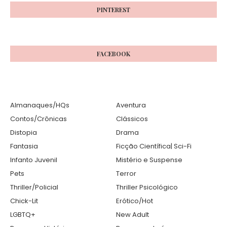
PINTEREST
FACEBOOK
Almanaques/HQs
Aventura
Contos/Crônicas
Clássicos
Distopia
Drama
Fantasia
Ficção Científica| Sci-Fi
Infanto Juvenil
Mistério e Suspense
Pets
Terror
Thriller/Policial
Thriller Psicológico
Chick-Lit
Erótico/Hot
LGBTQ+
New Adult