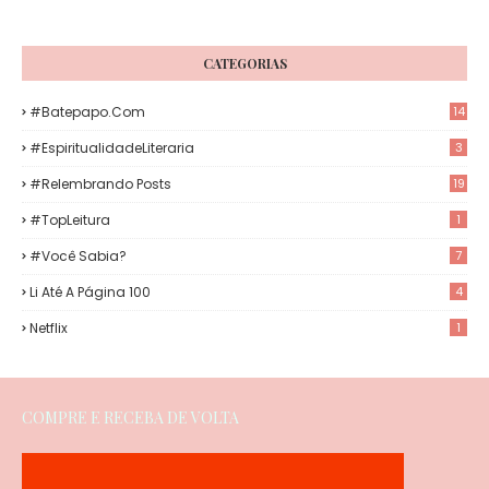
CATEGORIAS
#Batepapo.com
14
#EspiritualidadeLiteraria
3
#Relembrando Posts
19
#TopLeitura
1
#Você Sabia?
7
Li Até A Página 100
4
Netflix
1
COMPRE E RECEBA DE VOLTA