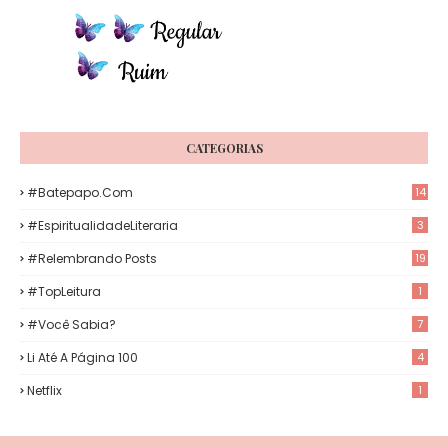
CATEGORIAS
#Batepapo.com
14
#EspiritualidadeLiteraria
3
#Relembrando Posts
19
#TopLeitura
1
#Você Sabia?
7
Li Até A Página 100
4
Netflix
1