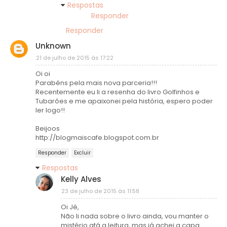
Respostas
Responder
Responder
Unknown
21 de julho de 2015 às 17:22
Oi oi
Parabéns pela mais nova parceria!!!
Recentemente eu li a resenha do livro Golfinhos e
Tubarões e me apaixonei pela história, espero poder
ler logo!!
Beijoos
http://blogmaiscafe.blogspot.com.br
Responder
Excluir
Respostas
Kelly Alves
23 de julho de 2015 às 11:58
Oi Jé,
Não li nada sobre o livro ainda, vou manter o
mistério atá a leitura, mas já achei a capa