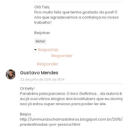
Olá Tais,
Fico muito feliz que tenha gostado do post! E
nós que agradecemos a confiança no nosso
trabalho!
Beijokas
Excluir
Respostas
Responder
Responder
Gustavo Mendes
22 de julho de 2015 às 18:14
Oi Kelly!
Parabéns pela parceria. O livro Golfinhos... da autora é um
eu já ouvi vários elogios dos booktubers que eu acompan
isso já estou super ansioso para poder ler ele.
Beijos
http://ummundochamadolivros.blogspot.com.br/2015/07
predestinadas-por-jessica.html