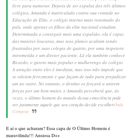
livre para namorar. Depois de ser expulsa dos três últimos
colégios, Amanda é matriculada contra sua vontade no
Educação de Elite, o colégio interno mais renomado do
país, onde apenas os filhos da elite nacional estudam.
Determinada a conseguir mais uma expulsão, ela é capaz
das maiores loucuras, mas seus planos acabam sendo
frustrados por suas colegas de quarto, por uma inspetora
intrometida e um diretor paciente. Lá ela também conhece
Ricardo, o garoto mais popular e mulherengo do colégio.
A atração entre eles é imediata, mas isso não impede que
se odeiem ferozmente e que façam de tudo para prejudicar
um ao outro. No entanto, o destino os forçará a unirem
forças por um bem maior, e Amanda perceberá que, às
vezes, o último homem do mundo de
sua consciência pode
ser justamente aquele que seu coração decide escolher
Onde
Comprar
E aí o que acharam? Essa capa de O Último Homem é
maravilinda!!! Ansiosa D++