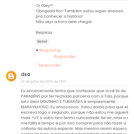
Oi Gley!!!
Obrigada flor! Também estou super ansiosa
pra conhecer a história!
Não vejo a hora dele chegar
Beijokas
Excluir
Respostas
Responder
Responder
dsa
21 de julho de 2015 às 14:11
Eu sinceramente tenho que confessar que você tá de
PARABÉNS por ter fechado parceria com a Tais, porque o
livro dela GOLFINHO E TUBARÕES é simplesmente
MARAVILHOSO. Eu amoooooo...Estou doida para que ela
escreva logo o segundo, porque não estou me aguenta
mais =x E o outro livro tenho curiosidade de ler, mas o qu
me falta é tempo e por isso comprei para não fazer a
coitada da autora esperar. Mas mesmo assim espero
poder ler logo, porque todos tem falado muito bem e