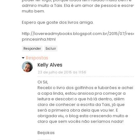
admiro muito a Tais. Ela é um amor de pessoa e escreve
muito bem.
Espero que goste dos livros amiga.
http://lovereadmybooks.blogspot.com.br/2015/07/resen
princesinha.html
Responder
Excluir
Respostas
Kelly Alves
23 de julho de 2015 às 11:56
Oi Sil,
Recebi o livro dos golfinhos e tubarões e achei
a capa linda, estou ansiosa pra começar a
leitura e descobri o que há lá dentro, além
claro de conhecer a escrita da Tais, já que
será a primeira obra dela que vou ler. E
obrigada viu, o blog esta crescendo muito e
claro que sem vocês não seríamos nada!
Beijokas