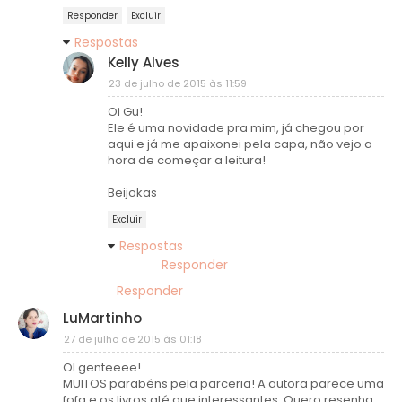
Responder
Excluir
Respostas
Kelly Alves
23 de julho de 2015 às 11:59
Oi Gu!
Ele é uma novidade pra mim, já chegou por
aqui e já me apaixonei pela capa, não vejo a
hora de começar a leitura!
Beijokas
Excluir
Respostas
Responder
Responder
LuMartinho
27 de julho de 2015 às 01:18
OI genteeee!
MUITOS parabéns pela parceria! A autora parece uma
fofa e os livros até que interessantes. Quero resenha