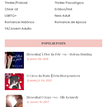
Thriller/Policial
Thriller Psicológico
Chick-Lit
Erótico/Hot
LGBTQ+
New Adult
Romance Histórico
Romance de época
YA/Jovem Adulto
POPULAR POSTS
[Resenha] À Flor da Pele #01 - Helena Hunting
MAIO 06, 2016
O Circo da Noite || Erin Morgenstern
MARÇO 24, 2021
[Resenha] O Jogo #03 - Elle Kennedy
JULHO 15, 2017