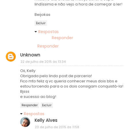
lindíssima e não vejo a hora de começar a ler!
Beijokas
Excluir
Respostas
Responder
Responder
Unknown
22 de julho de 2015 às 13:34
Oii, Kelly
Obrigada pelo lindo post de parceria!
Fico mto feliz q vc queria conhecer meus dois bbs e
estou torcendo para a os dois consigam conquistá-la!
Bjsss
e sucesso ao blog!
Responder
Excluir
Respostas
Kelly Alves
23 de julho de 2015 às 11:58