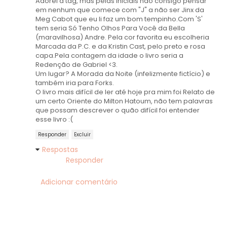
Adorei a tag, mas pelas iniciais não consigo pensar
em nenhum que comece com "J" a não ser Jinx da
Meg Cabot que eu li faz um bom tempinho.Com 'S'
tem seria Só Tenho Olhos Para Você da Bella
(maravilhosa) Andre. Pela cor favorita eu escolheria
Marcada da P.C. e da Kristin Cast, pelo preto e rosa
capa.Pela contagem da idade o livro seria a
Redenção de Gabriel <3.
Um lugar? A Morada da Noite (infelizmente fictício) e
também iria para Forks.
O livro mais difícil de ler até hoje pra mim foi Relato de
um certo Oriente do Milton Hatoum, não tem palavras
que possam descrever o quão difícil foi entender
esse livro :(
Responder
Excluir
Respostas
Responder
Adicionar comentário