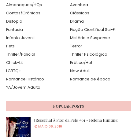
Almanaques/HQs
Aventura
Contos/Crônicas
Clássicos
Distopia
Drama
Fantasia
Ficção Científica| Sci-Fi
Infanto Juvenil
Mistério e Suspense
Pets
Terror
Thriller/Policial
Thriller Psicológico
Chick-Lit
Erótico/Hot
LGBTQ+
New Adult
Romance Histórico
Romance de época
YA/Jovem Adulto
POPULAR POSTS
[Resenha] À Flor da Pele #01 - Helena Hunting
MAIO 06, 2016