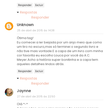
Responder
Excluir
Respostas
Responder
Unknown
25 de abril de 2015 às 14:38
Ótima tag!
Eu comecei a ler beijada por um anjo meio que como
um tiro no escuro,mas só terminei o segundo livro e
não tive mais vontade.E a capa de um livro com minha
cor favorita eu escolho Louca por você da A.C.
Meyer.Acho a história super bonitinha e a capa tem
aqueles detalhes lindos atrás.
Responder
Excluir
Respostas
Responder
Jaynne
27 de abril de 2015 às 22:50
Olá *-*