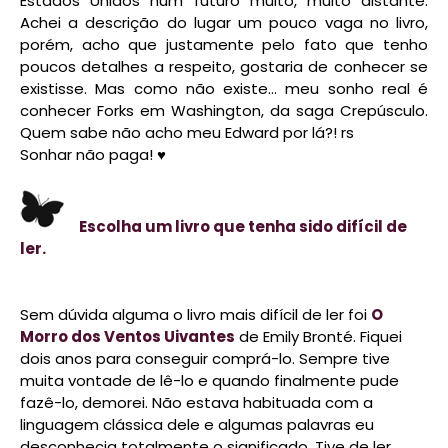
Estados Unidos num futuro muito, muito distante.
Achei a descrição do lugar um pouco vaga no livro,
porém, acho que justamente pelo fato que tenho
poucos detalhes a respeito, gostaria de conhecer se
existisse. Mas como não existe... meu sonho real é
conhecer Forks em Washington, da saga Crepúsculo.
Quem sabe não acho meu Edward por lá?! rs
Sonhar não paga! ♥
Escolha um livro que tenha sido difícil de
ler.
Sem dúvida alguma o livro mais difícil de ler foi
O
Morro dos Ventos Uivantes
de Emily Bronté. Fiquei
dois anos para conseguir comprá-lo. Sempre tive
muita vontade de lê-lo e quando finalmente pude
fazê-lo, demorei. Não estava habituada com a
linguagem clássica dele e algumas palavras eu
desconhecia totalmente o significado. Tive de ler