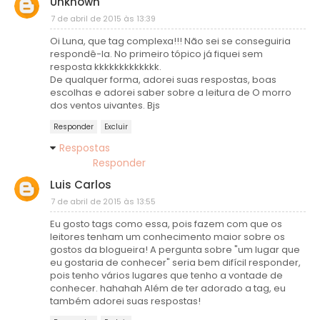
Unknown
7 de abril de 2015 às 13:39
Oi Luna, que tag complexa!!! Não sei se conseguiria
respondê-la. No primeiro tópico já fiquei sem
resposta kkkkkkkkkkkkk.
De qualquer forma, adorei suas respostas, boas
escolhas e adorei saber sobre a leitura de O morro
dos ventos uivantes. Bjs
Responder
Excluir
Respostas
Responder
Luis Carlos
7 de abril de 2015 às 13:55
Eu gosto tags como essa, pois fazem com que os
leitores tenham um conhecimento maior sobre os
gostos da blogueira! A pergunta sobre "um lugar que
eu gostaria de conhecer" seria bem difícil responder,
pois tenho vários lugares que tenho a vontade de
conhecer. hahahah Além de ter adorado a tag, eu
também adorei suas respostas!