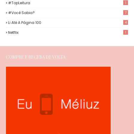
#TopLeitura
1
#Você Sabia?
7
Li Até A Página 100
4
Netflix
1
COMPRE E RECEBA DE VOLTA