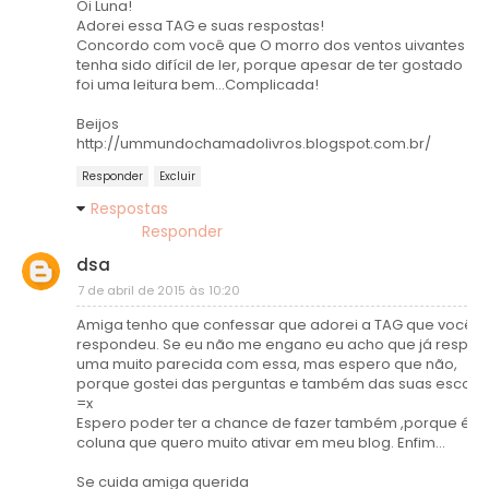
Oi Luna!
Adorei essa TAG e suas respostas!
Concordo com você que O morro dos ventos uivantes
tenha sido difícil de ler, porque apesar de ter gostado
foi uma leitura bem...Complicada!
Beijos
http://ummundochamadolivros.blogspot.com.br/
Responder
Excluir
Respostas
Responder
dsa
7 de abril de 2015 às 10:20
Amiga tenho que confessar que adorei a TAG que você
respondeu. Se eu não me engano eu acho que já respon
uma muito parecida com essa, mas espero que não,
porque gostei das perguntas e também das suas escolh
=x
Espero poder ter a chance de fazer também ,porque é 
coluna que quero muito ativar em meu blog. Enfim...
Se cuida amiga querida