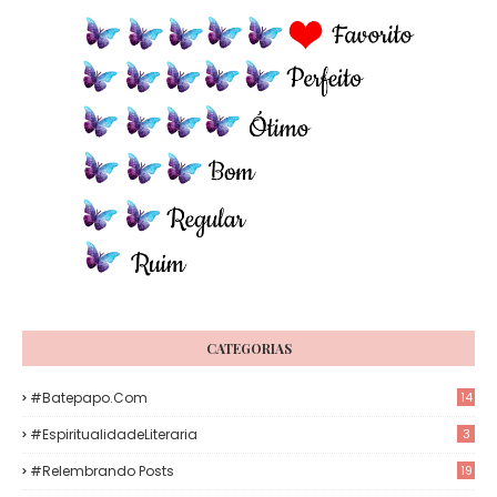
CATEGORIAS
#Batepapo.com
14
#EspiritualidadeLiteraria
3
#Relembrando Posts
19