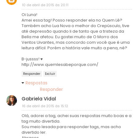
10 de abril de 2015 às 20:11
Oi Luna!
Amei essa tag! Posso responder ela no Quem Lê?
Também acho Lua Nova o melhor do Crepúsculo, tive
até depressão quando li de tanto que a tristeza da
Bella me afetou. Eu gostei muito de O Morro dos
Ventos Uivantes, mas concordo com você que é uma
leitura difícil. Porém a história vale muito a pena, né?
B-jussss! ♥
http://www.quemlesabeporque.com/
Responder
Excluir
Respostas
Responder
Gabriela Vidal
16 de abril de 2015 às 15:12
Olá, adorei a tag, achei suas respostas muito boas e a
tag muito divertida.
Sou meio lesada para responder tags, mas acho
divertido ler.
Abraços