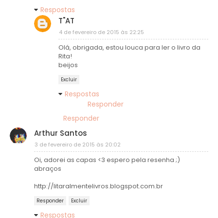
Respostas
T"AT
4 de fevereiro de 2015 às 22:25
Olá, obrigada, estou louca para ler o livro da
Rita!
beijos
Excluir
Respostas
Responder
Responder
Arthur Santos
3 de fevereiro de 2015 às 20:02
Oi, adorei as capas <3 espero pela resenha ;)
abraços
http://litaralmentelivros.blogspot.com.br
Responder
Excluir
Respostas