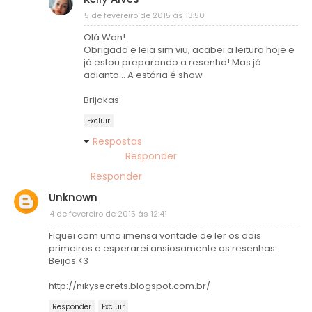
5 de fevereiro de 2015 às 13:50
Olá Wan!
Obrigada e leia sim viu, acabei a leitura hoje e
já estou preparando a resenha! Mas já
adianto... A estória é show
Brijokas
Excluir
Respostas
Responder
Responder
Unknown
4 de fevereiro de 2015 às 12:41
Fiquei com uma imensa vontade de ler os dois
primeiros e esperarei ansiosamente as resenhas.
Beijos <3
http://nikysecrets.blogspot.com.br/
Responder
Excluir