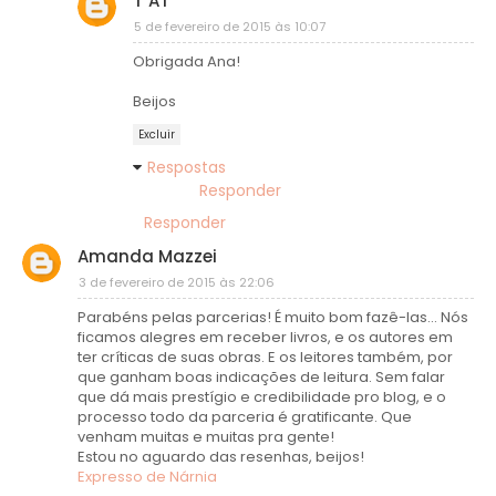
T"AT
5 de fevereiro de 2015 às 10:07
Obrigada Ana!
Beijos
Excluir
Respostas
Responder
Responder
Amanda Mazzei
3 de fevereiro de 2015 às 22:06
Parabéns pelas parcerias! É muito bom fazê-las... Nós
ficamos alegres em receber livros, e os autores em
ter críticas de suas obras. E os leitores também, por
que ganham boas indicações de leitura. Sem falar
que dá mais prestígio e credibilidade pro blog, e o
processo todo da parceria é gratificante. Que
venham muitas e muitas pra gente!
Estou no aguardo das resenhas, beijos!
Expresso de Nárnia