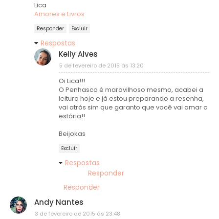
Lica
Amores e Livros
Responder
Excluir
Respostas
Kelly Alves
5 de fevereiro de 2015 às 13:20
Oi Lica!!!
O Penhasco é maravilhoso mesmo, acabei a
leitura hoje e já estou preparando a resenha,
vai atrás sim que garanto que você vai amar a
estória!!
Beijokas
Excluir
Respostas
Responder
Responder
Andy Nantes
3 de fevereiro de 2015 às 23:48