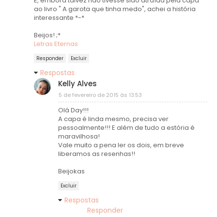
E, embora talvez não tivesse sido atraída pela capa
ao livro " A garota que tinha medo", achei a história
interessante *-*
Beijos! ;*
Letras Eternas
Responder
Excluir
Respostas
Kelly Alves
5 de fevereiro de 2015 às 13:53
Olá Day!!!
A capa é linda mesmo, precisa ver
pessoalmente!!! E além de tudo a estória é
maravilhosa!
Vale muito a pena ler os dois, em breve
liberamos as resenhas!!
Beijokas
Excluir
Respostas
Responder