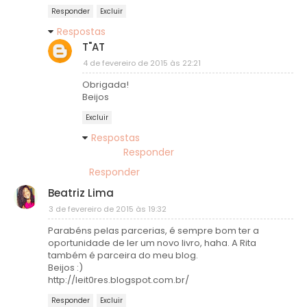
Responder
Excluir
Respostas
T"AT
4 de fevereiro de 2015 às 22:21
Obrigada!
Beijos
Excluir
Respostas
Responder
Responder
Beatriz Lima
3 de fevereiro de 2015 às 19:32
Parabéns pelas parcerias, é sempre bom ter a
oportunidade de ler um novo livro, haha. A Rita
também é parceira do meu blog.
Beijos :)
http://leit0res.blogspot.com.br/
Responder
Excluir