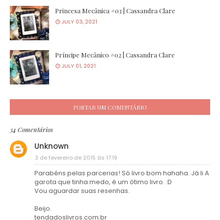
Princesa Mecânica #03 | Cassandra Clare
JULY 03, 2021
Príncipe Mecânico #02 | Cassandra Clare
JULY 01, 2021
POSTAR UM COMENTÁRIO
34 Comentários
Unknown
3 de fevereiro de 2015 às 17:19
Parabéns pelas parcerias! Só livro bom hahaha. Já li A
garota que tinha medo, é um ótimo livro. :D
Vou aguardar suas resenhas.
Beijo.
tendadoslivros.com.br