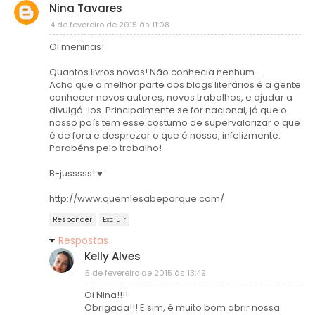
Nina Tavares
4 de fevereiro de 2015 às 11:08
Oi meninas!
Quantos livros novos! Não conhecia nenhum...
Acho que a melhor parte dos blogs literários é a gente
conhecer novos autores, novos trabalhos, e ajudar a
divulgá-los. Principalmente se for nacional, já que o
nosso país tem esse costumo de supervalorizar o que
é de fora e desprezar o que é nosso, infelizmente.
Parabéns pelo trabalho!
B-jusssss! ♥
http://www.quemlesabeporque.com/
Responder
Excluir
Respostas
Kelly Alves
5 de fevereiro de 2015 às 13:49
Oi Nina!!!!
Obrigada!!! E sim, é muito bom abrir nossa