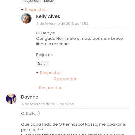
Responder
Excluir
Respostas
Kelly Alves
5 de fevereiro de 2015 às 13:52
Oi Deby!!!
Obrigada Flor!! E ele é muito bom, em breve
libero a resenha.
Beijokas
Excluir
Respostas
Responder
Responder
Dαyαnє
4 de fevereiro de 2015 às 23:59
Oi Kelly, :)
Que capa linda de O Penhasco! Nossa, me apaixonei
por ela! *-*