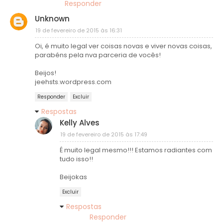
Responder
Unknown
19 de fevereiro de 2015 às 16:31
Oi, é muito legal ver coisas novas e viver novas coisas,
parabéns pela nva parceria de vocês!
Beijos!
jeehsts.wordpress.com
Responder
Excluir
Respostas
Kelly Alves
19 de fevereiro de 2015 às 17:49
É muito legal mesmo!!! Estamos radiantes com
tudo isso!!
Beijokas
Excluir
Respostas
Responder