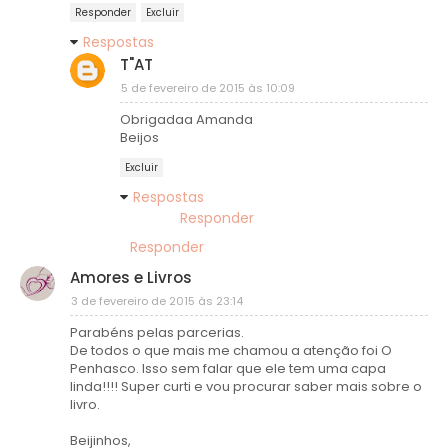
Responder
Excluir
Respostas
T"AT
5 de fevereiro de 2015 às 10:09
Obrigadaa Amanda
Beijos
Excluir
Respostas
Responder
Responder
Amores e Livros
3 de fevereiro de 2015 às 23:14
Parabéns pelas parcerias.
De todos o que mais me chamou a atenção foi O
Penhasco. Isso sem falar que ele tem uma capa
linda!!!! Super curti e vou procurar saber mais sobre o
livro.
Beijinhos,