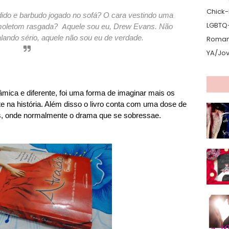
Chick-L
edido e barbudo jogado no sofá? O cara vestindo uma
LGBTQ
A
moletom rasgada?
q
uele sou eu, Drew Evans. Não
u falando sério, aquele não sou eu de verdade.
Romanc
YA/Jo
mica e diferente, foi uma forma de imaginar mais os
te na história. Além disso o livro conta com uma dose de
cos, onde normalmente o drama que se sobressae.