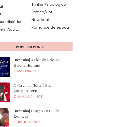
Thriller Psicológico
it
Erótico/Hot
+
New Adult
e Histórico
Romance de época
vem Adulto
POPULAR POSTS
[Resenha] À Flor da Pele #01 -
Helena Hunting
MAIO 06, 2016
O Circo da Noite || Erin
Morgenstern
MARÇO 24, 2021
[Resenha] O Jogo #03 - Elle
Kennedy
JULHO 15, 2017