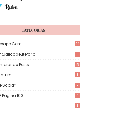
CATEGORIAS
epapo.com
14
itualidadeLiteraria
3
mbrando Posts
19
eitura
1
ê Sabia?
7
 A Página 100
4
1