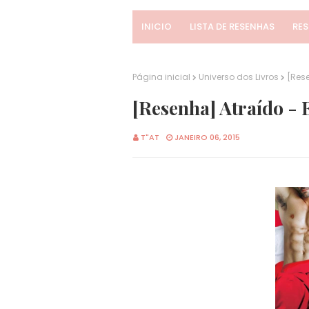
INICIO
LISTA DE RESENHAS
RE
Página inicial
Universo dos Livros
[Res
[Resenha] Atraído -
T"AT
JANEIRO 06, 2015