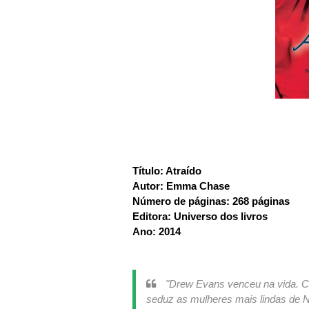
Título: Atraído
Autor: Emma Chase
Número de páginas: 268 páginas
Editora: Universo dos livros
Ano: 2014
"Drew Evans venceu na vida. Ch
seduz as mulheres mais lindas de 