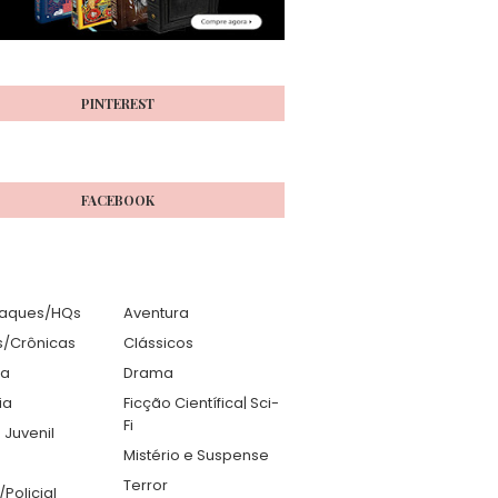
PINTEREST
FACEBOOK
aques/HQs
Aventura
s/Crônicas
Clássicos
ia
Drama
ia
Ficção Científica| Sci-
Fi
 Juvenil
Mistério e Suspense
Terror
r/Policial