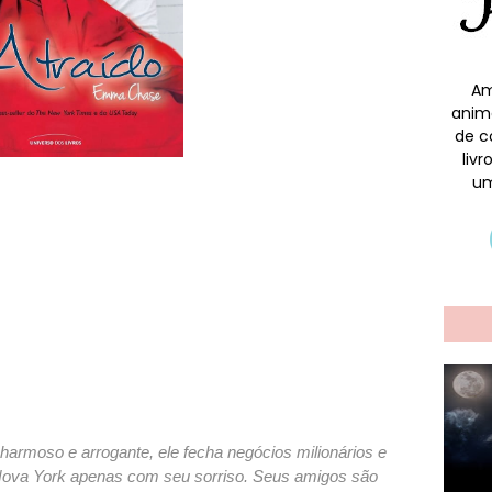
Am
anim
de c
liv
um
armoso e arrogante, ele fecha negócios milionários e
Nova York apenas com seu sorriso. Seus amigos são