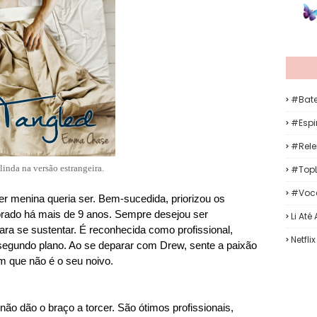
#Bat
#Espir
#Rele
linda na versão estrangeira.
#TopL
#Voc
er menina queria ser. Bem-sucedida, priorizou os
ado há mais de 9 anos. Sempre desejou ser
Li Até
ara se sustentar. É reconhecida como profissional,
Netflix
egundo plano. Ao se deparar com Drew, sente a paixão
m que não é o seu noivo.
não dão o braço a torcer. São ótimos profissionais,