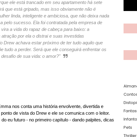
porque ele está trancado em seu apartamento há sete
dirá que está gripado, mas isso obviamente não é
her linda, inteligente e ambiciosa, que não deixa nada
a pelo sucesso. Ela foi contratada pela empresa de
 vira a vida do rapaz de cabeça para baixo: a
tração por ela o distrai e suas investidas
o Drew achava estar próximo de ter tudo aquilo que
e tudo a perder. Será que ele conseguirá enfrentar os
 desafio de sua vida: o amor?"
Alman
Conto
Distop
mma nos conta uma história envolvente, divertida e
Fantas
o ponto de vista do Drew e ele se comunica com o leitor.
Infanto
 do eu futuro - no primeiro capítulo - dando palpites, dicas
Pets
Thrille