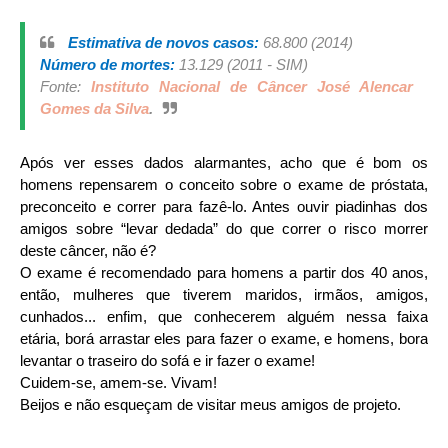
Estimativa de novos casos:
68.800 (2014)
Número de mortes:
13.129 (2011 - SIM)
Fonte:
Instituto Nacional de Câncer José Alencar
Gomes da Silva
.
Após ver esses dados alarmantes, acho que é bom os
homens repensarem o conceito sobre o exame de próstata,
preconceito e correr para fazê-lo. Antes ouvir piadinhas dos
amigos sobre “levar dedada” do que correr o risco morrer
deste câncer, não é?
O exame é recomendado para homens a partir dos 40 anos,
então, mulheres que tiverem maridos, irmãos, amigos,
cunhados... enfim, que conhecerem alguém nessa faixa
etária, borá arrastar eles para fazer o exame, e homens, bora
levantar o traseiro do sofá e ir fazer o exame!
Cuidem-se, amem-se. Vivam!
Beijos e não esqueçam de visitar meus amigos de projeto.