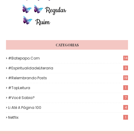
CATEGORIAS
#Batepapo.com
14
#EspiritualidadeLiteraria
3
#Relembrando Posts
19
#TopLeitura
1
#Você Sabia?
7
Li Até A Página 100
4
Netflix
1