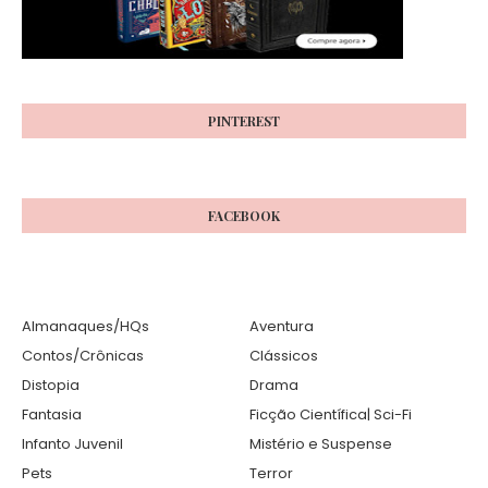
PINTEREST
FACEBOOK
Almanaques/HQs
Aventura
Contos/Crônicas
Clássicos
Distopia
Drama
Fantasia
Ficção Científica| Sci-Fi
Infanto Juvenil
Mistério e Suspense
Pets
Terror