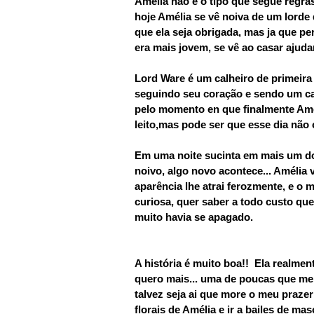
Amélia não é o tipo que segue regras,
hoje Amélia se vê noiva de um lorde
que ela seja obrigada, mas ja que p
era mais jovem, se vê ao casar ajud
Lord Ware é um calheiro de primeira
seguindo seu coração e sendo um c
pelo momento en que finalmente Amél
leito,mas pode ser que esse dia não 
Em uma noite sucinta em mais um do
noivo, algo novo acontece... Amélia
aparência lhe atrai ferozmente, e o 
curiosa, quer saber a todo custo q
muito havia se apagado.
A história é muito boa!! Ela realmen
quero mais... uma de poucas que me 
talvez seja ai que more o meu prazer!
florais de Amélia e ir a bailes de m