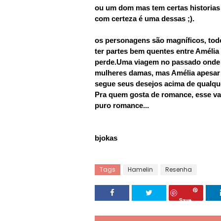
ou um dom mas tem certas historias 
com certeza é uma dessas ;).
os personagens são magníficos, todo
ter partes bem quentes entre Amél
perde.Uma viagem no passado onde 
mulheres damas, mas Amélia apesar d
segue seus desejos acima de qualque
Pra quem gosta de romance, esse va
puro romance...
bjokas
Tags
Hamelin
Resenha
Save