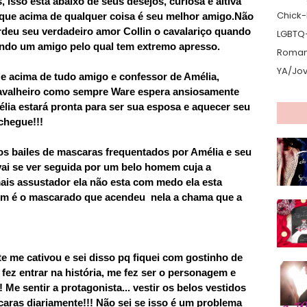
 isso esta abaixo de seus desejos, curiosa e altiva
Chick-L
 que acima de qualquer coisa é seu melhor amigo.Não
erdeu seu verdadeiro amor Collin o cavalariço quando
LGBTQ
ando um amigo pelo qual tem extremo apresso.
Romanc
YA/Jo
 e acima de tudo amigo e confessor de Amélia,
avalheiro como sempre Ware espera ansiosamente
ia estará pronta para ser sua esposa e aquecer seu
chegue!!!
s bailes de mascaras frequentados por Amélia e seu
 vai se ver seguida por um belo homem cuja a
mais assustador ela não esta com medo ela esta
uem é o mascarado que acendeu nela a chama que a
te me cativou e sei disso pq fiquei com gostinho de
fez entrar na história, me fez ser o personagem e
 Me sentir a protagonista... vestir os belos vestidos
ascaras diariamente!!! Não sei se isso é um problema