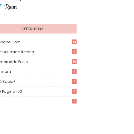
CATEGORIAS
epapo.com
14
itualidadeLiteraria
3
mbrando Posts
19
eitura
1
ê Sabia?
7
 A Página 100
4
1