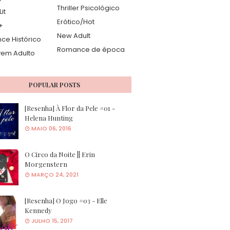
Thriller Psicológico
it
Erótico/Hot
+
New Adult
e Histórico
Romance de época
vem Adulto
POPULAR POSTS
[Resenha] À Flor da Pele #01 -
Helena Hunting
MAIO 06, 2016
O Circo da Noite || Erin
Morgenstern
MARÇO 24, 2021
[Resenha] O Jogo #03 - Elle
Kennedy
JULHO 15, 2017