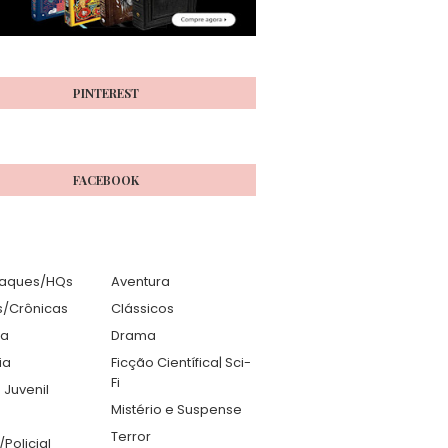
PINTEREST
FACEBOOK
aques/HQs
Aventura
s/Crônicas
Clássicos
ia
Drama
ia
Ficção Científica| Sci-
Fi
 Juvenil
Mistério e Suspense
Terror
r/Policial