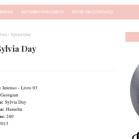
SENHAS
AUTORES PARCEIROS
ENTRE EM CONTATO
nso - Sylvia Day
Sylvia Day
:
Intenso - Livro 03
Georgian
a:
Sylvia Day
ra:
Hamelin
as:
240
013