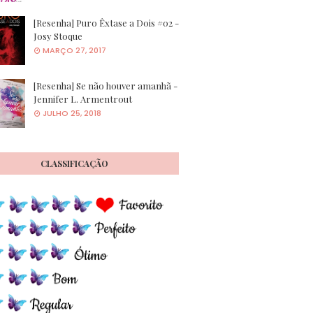
[Resenha] Puro Êxtase a Dois #02 -
Josy Stoque
MARÇO 27, 2017
[Resenha] Se não houver amanhã -
Jennifer L. Armentrout
JULHO 25, 2018
CLASSIFICAÇÃO