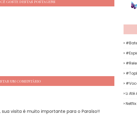
OCÊ GOSTE DESTAS POSTAGENS
#Bat
#Espir
#Rele
#TopL
STAR UM COMENTÁRIO
#Voc
Li Até
Netflix
sua visita é muito importante para o Paraíso!!