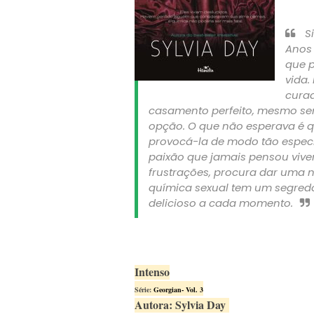
Si
Anos 
que p
vida.
curad
casamento perfeito, mesmo se
opção. O que não esperava é q
provocá-la de modo tão especia
paixão que jamais pensou vive
frustrações, procura dar uma 
química sexual tem um segredo
delicioso a cada momento.
Intenso
Série:
Georgian- Vol. 3
Autora: Sylvia Day