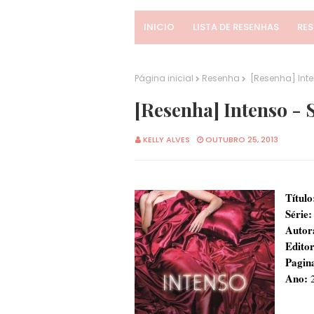
INICIO
LISTA DE RESENHAS
RE
Página inicial
Resenha
[Resenha] Inte
[Resenha] Intenso - 
KELLY ALVES
OUTUBRO 25, 2013
Título
Série:
Autor
Edito
Pagin
Ano:
2