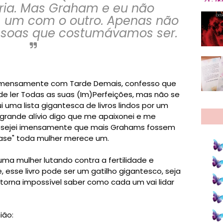
gria. Mas Graham e eu não
um com o outro. Apenas não
soas que costumávamos ser.
imensamente com Tarde Demais, confesso que
de ler Todas as suas (Im)Perfeições, mas não se
 uma lista gigantesca de livros lindos por um
 grande alívio digo que me apaixonei e me
desejei imensamente que mais Grahams fossem
ase" toda mulher merece um.
ma mulher lutando contra a fertilidade e
esse livro pode ser um gatilho gigantesco, seja
e torna impossível saber como cada um vai lidar
ião: