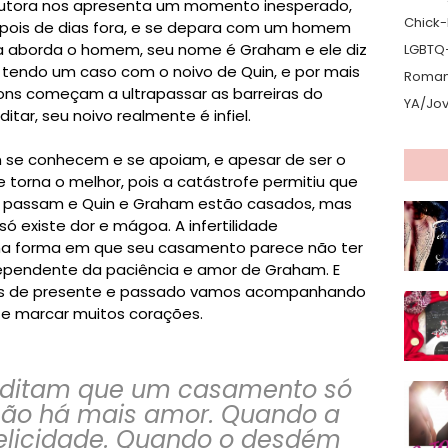
 autora nos apresenta um momento inesperado,
Chick-L
 depois de dias fora, e se depara com um homem
la aborda o homem, seu nome é Graham e ele diz
LGBTQ
tendo um caso com o noivo de Quin, e por mais
Romanc
ons começam a ultrapassar as barreiras do
YA/Jo
tar, seu noivo realmente é infiel.
se conhecem e se apoiam, e apesar de ser o
se torna o melhor, pois a catástrofe permitiu que
e passam e Quin e Graham estão casados, mas
só existe dor e mágoa. A infertilidade
ma forma em que seu casamento parece não ter
dependente da paciência e amor de Graham. E
ados de presente e passado vamos acompanhando
te marcar muitos corações.
editam que um casamento só
não há mais amor. Quando a
felicidade. Quando o desdém