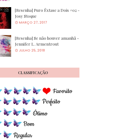
[Resenha] Puro Êxtase a Dois #02 -
Josy Stoque
MARÇO 27, 2017
[Resenha] Se não houver amanhã -
Jennifer L. Armentrout
JULHO 25, 2018
CLASSIFICAÇÃO