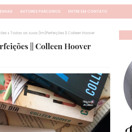
SENHAS
AUTORES PARCEIROS
ENTRE EM CONTATO
ções
Todas as suas (Im)Perfeições || Colleen Hoover
rfeições || Colleen Hoover