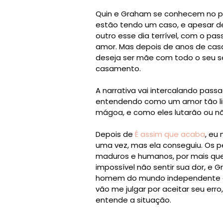
Quin e Graham se conhecem no pior
estão tendo um caso, e apesar d
outro esse dia terrível, com o pa
amor. Mas depois de anos de casa
deseja ser mãe com todo o seu se
casamento.
A narrativa vai intercalando passa
entendendo como um amor tão lin
mágoa, e como eles lutarão ou n
Depois de
É assim que acaba
, eu
uma vez, mas ela conseguiu. Os 
maduros e humanos, por mais que
impossível não sentir sua dor, e
homem do mundo independente de 
vão me julgar por aceitar seu er
entende a situação.