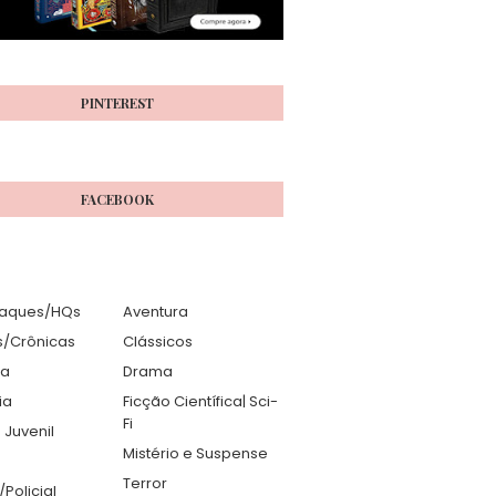
PINTEREST
FACEBOOK
aques/HQs
Aventura
s/Crônicas
Clássicos
ia
Drama
ia
Ficção Científica| Sci-
Fi
 Juvenil
Mistério e Suspense
Terror
r/Policial