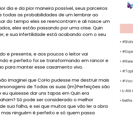
 dia e da pior maneira possível, seus parceiros
e todas as probabilidades de um lembrar ao
ssar do tempo eles se reencontram e ali nasce um
dos, eles estão passando por uma crise. Quin
r, e sua infertilidade está acabando com o seu
#Bat
#Espir
do e presente, e aos poucos o leitor vai
do e perfeito foi se transformando em rancor e
#Rele
ão para manter esse casamento vivo.
#TopL
 não imaginei que CoHo pudesse me destruir mais
#Voc
personagens de Todas as suas (Im)Perfeições são
Li Até
 eu quisesse dar uns tapas em Quin era
 Graham? Só pode ser considerado o melhor
Netflix
sua falha, e sei que muitos que vão ler a obra
ro, mas ninguém é perfeito e só quem passa