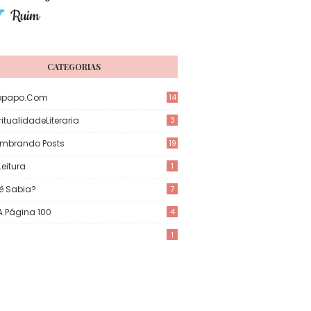
CATEGORIAS
epapo.com
14
itualidadeLiteraria
3
mbrando Posts
19
eitura
1
ê Sabia?
7
 A Página 100
4
1