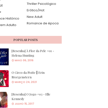
Thriller Psicológico
it
Erótico/Hot
+
New Adult
e Histórico
Romance de época
vem Adulto
POPULAR POSTS
[Resenha] À Flor da Pele #01 -
Helena Hunting
MAIO 06, 2016
O Circo da Noite || Erin
Morgenstern
MARÇO 24, 2021
[Resenha] O Jogo #03 - Elle
Kennedy
JULHO 15, 2017