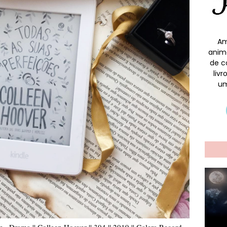
Am
anim
de c
liv
um
 , Drama || Colleen Hoover || 304 || 2019 || Galera Record