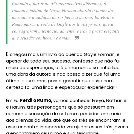
Contado a partir de três perspectivas diferentes, o
romance inédito de Gayle Forman aborda o poder da
amizade e a audácia de ser fiel a si mesmo. Eu Perdi o
Rumo marca a volta de Gayle aos livros jovens, que a
consagraram internacionalmente, e traz a prosa elegante
que seus fãs conhecem e amam.
E
chegou mais um livro da querida Gayle Forman, e
apesar de todo seu sucesso, confesso que não fui
cheia de esperanças, até o momento só tinha lido
uma obra da autora e não posso dizer que foi uma
ótima leitura, mas posso garantir que esse com
certeza foi uma linda e espetacular experiência!!!
Em Eu
Perdi o Rumo,
vamos conhecer Freya, Nathaniel
e Harum, três personagens que só possuem em
comum a sensação de estarem perdidos em meio
aos dilemas da vida, até que os três se encontram, e
esse encontro inesperado vai ajudar esses três jovens
a encontrarem seu rumo e sua felicidade.