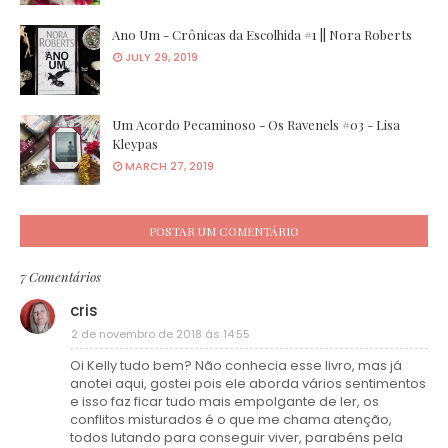
Ano Um - Crônicas da Escolhida #1 || Nora Roberts
JULY 29, 2019
Um Acordo Pecaminoso - Os Ravenels #03 - Lisa
Kleypas
MARCH 27, 2019
POSTAR UM COMENTÁRIO
7 Comentários
cris
2 de novembro de 2018 às 14:55
Oi Kelly tudo bem? Não conhecia esse livro, mas já
anotei aqui, gostei pois ele aborda vários sentimentos
e isso faz ficar tudo mais empolgante de ler, os
conflitos misturados é o que me chama atenção,
todos lutando para conseguir viver, parabéns pela