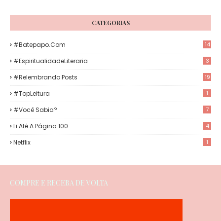
CATEGORIAS
#Batepapo.com
14
#EspiritualidadeLiteraria
3
#Relembrando Posts
19
#TopLeitura
1
#Você Sabia?
7
Li Até A Página 100
4
Netflix
1
COMPRE E RECEBA DE VOLTA