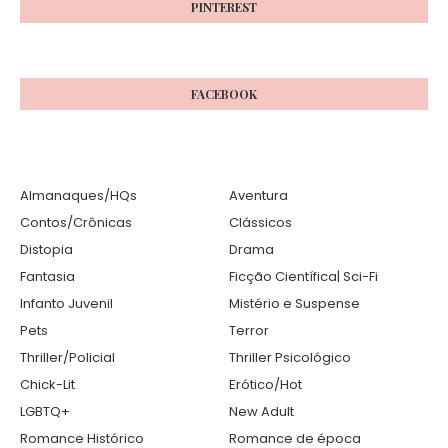
PINTEREST
FACEBOOK
Almanaques/HQs
Aventura
Contos/Crônicas
Clássicos
Distopia
Drama
Fantasia
Ficção Científica| Sci-Fi
Infanto Juvenil
Mistério e Suspense
Pets
Terror
Thriller/Policial
Thriller Psicológico
Chick-Lit
Erótico/Hot
LGBTQ+
New Adult
Romance Histórico
Romance de época