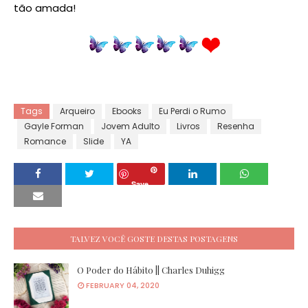
tão amada!
Tags
Arqueiro
Ebooks
Eu Perdi o Rumo
Gayle Forman
Jovem Adulto
Livros
Resenha
Romance
Slide
YA
Save
TALVEZ VOCÊ GOSTE DESTAS POSTAGENS
O Poder do Hábito || Charles Duhigg
FEBRUARY 04, 2020