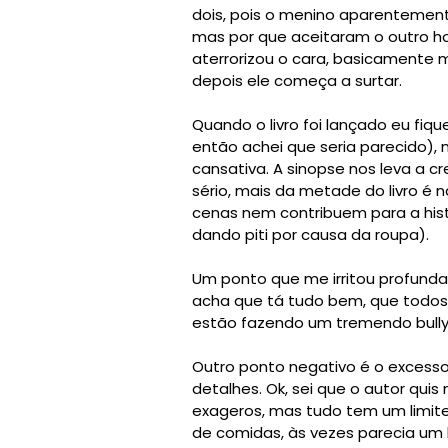
dois, pois o menino aparentement
mas por que aceitaram o outro h
aterrorizou o cara, basicamente
depois ele começa a surtar.
Quando o livro foi lançado eu fiqu
então achei que seria parecido),
cansativa. A sinopse nos leva a cr
sério, mais da metade do livro é 
cenas nem contribuem para a hist
dando piti por causa da roupa).
Um ponto que me irritou profundam
acha que tá tudo bem, que todos
estão fazendo um tremendo bully
Outro ponto negativo é o excesso
detalhes. Ok, sei que o autor qu
exageros, mas tudo tem um limite.
de comidas, às vezes parecia um l