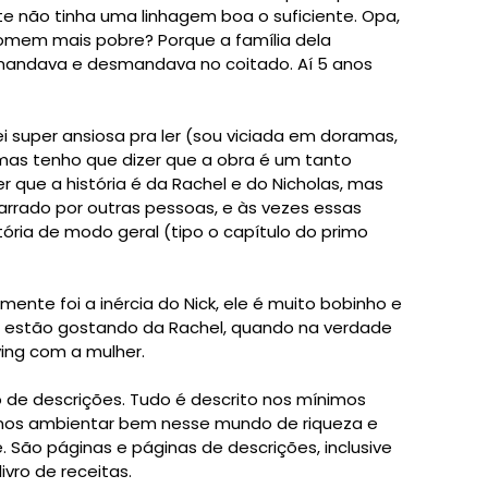
e não tinha uma linhagem boa o suficiente. Opa,
omem mais pobre? Porque a família dela
 mandava e desmandava no coitado. Aí 5 anos
ei super ansiosa pra ler (sou viciada em doramas,
 mas tenho que dizer que a obra é um tanto
er que a história é da Rachel e do Nicholas, mas
narrado por outras pessoas, e às vezes essas
ória de modo geral (tipo o capítulo do primo
ente foi a inércia do Nick, ele é muito bobinho e
 estão gostando da Rachel, quando na verdade
ing com a mulher.
 de descrições. Tudo é descrito nos mínimos
is nos ambientar bem nesse mundo de riqueza e
 São páginas e páginas de descrições, inclusive
ivro de receitas.