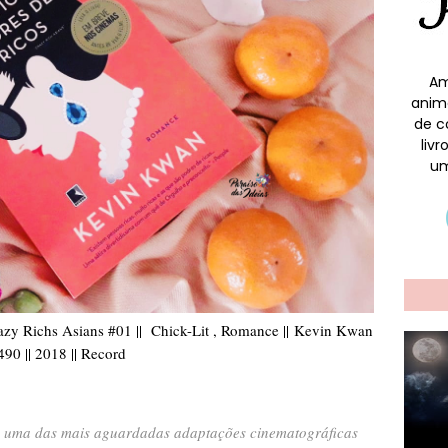
Am
anim
de c
liv
um
Crazy Richs Asians #01 || Chick-Lit , Romance ||
Kevin Kwan
 490 || 2018 || Record
rou uma das mais aguardadas adaptações cinematográficas