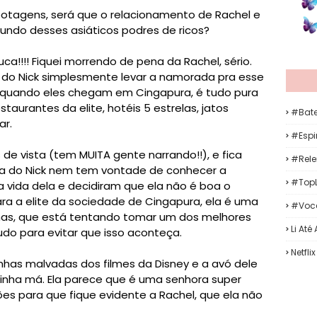
abotagens, será que o relacionamento de Rachel e
mundo desses asiáticos podres de ricos?
uca!!!! Fiquei morrendo de pena da Rachel, sério.
o Nick simplesmente levar a namorada pra esse
E quando eles chegam em Cingapura, é tudo pura
taurantes da elite, hotéis 5 estrelas, jatos
#Bat
ar.
#Espir
s de vista (tem MUITA gente narrando!!), e fica
#Rele
ília do Nick nem tem vontade de conhecer a
#TopL
 a vida dela e decidiram que ela não é boa o
para a elite da sociedade de Cingapura, ela é uma
#Voc
as, que está tentando tomar um dos melhores
Li Até
tudo para evitar que isso aconteça.
Netflix
ainhas malvadas dos filmes da Disney e a avó dele
ainha má. Ela parece que é uma senhora super
es para que fique evidente a Rachel, que ela não