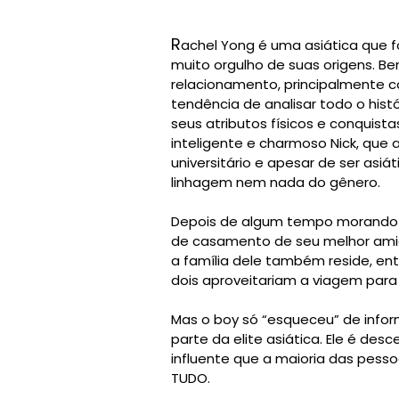
R
achel Yong é uma asiática que f
muito orgulho de suas origens. Be
relacionamento, principalmente c
tendência de analisar todo o histó
seus atributos físicos e conquis
inteligente e charmoso Nick, que
universitário e apesar de ser as
linhagem nem nada do gênero.
Depois de algum tempo morando ju
de casamento de seu melhor amig
a família dele também reside, en
dois aproveitariam a viagem para 
Mas o boy só “esqueceu” de infor
parte da elite asiática. Ele é desc
influente que a maioria das pesso
TUDO.