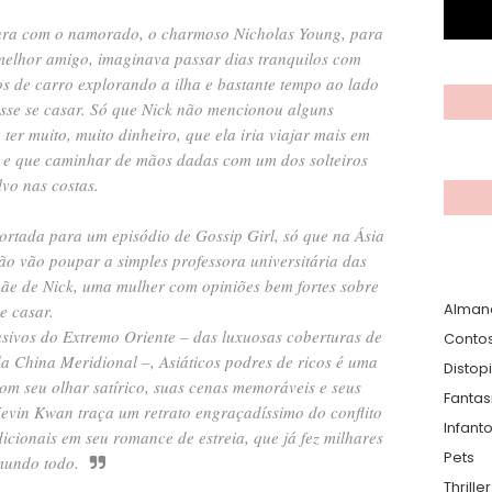
ra com o namorado, o charmoso Nicholas Young, para
elhor amigo, imaginava passar dias tranquilos com
os de carro explorando a ilha e bastante tempo ao lado
sse se casar. Só que Nick não mencionou alguns
 ter muito, muito dinheiro, que ela iria viajar mais em
ro e que caminhar de mãos dadas com um dos solteiros
lvo nas costas.
ortada para um episódio de Gossip Girl, só que na Ásia
ão vão poupar a simples professora universitária das
a mãe de Nick, uma mulher com opiniões bem fortes sobre
Alman
e casar.
usivos do Extremo Oriente – das luxuosas coberturas de
Conto
da China Meridional –, Asiáticos podres de ricos é uma
Distop
 Com seu olhar satírico, suas cenas memoráveis e seus
Fantas
Kevin Kwan traça um retrato engraçadíssimo do conflito
Infanto
adicionais em seu romance de estreia, que já fez milhares
Pets
 mundo todo.
Thrille