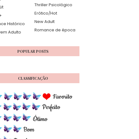
Thriller Psicológico
it
Erótico/Hot
+
New Adult
e Histórico
Romance de época
vem Adulto
POPULAR POSTS
CLASSIFICAÇÃO