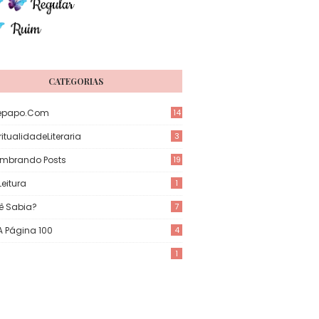
CATEGORIAS
epapo.com
14
itualidadeLiteraria
3
mbrando Posts
19
eitura
1
ê Sabia?
7
 A Página 100
4
1