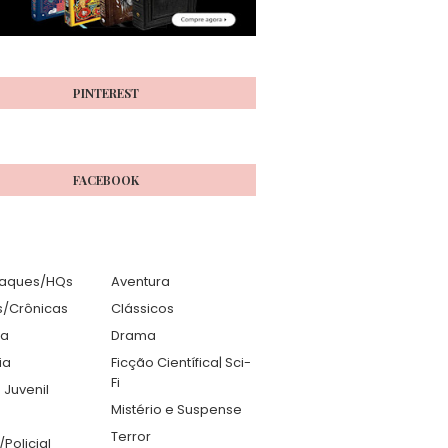
PINTEREST
FACEBOOK
aques/HQs
Aventura
s/Crônicas
Clássicos
ia
Drama
ia
Ficção Científica| Sci-
Fi
 Juvenil
Mistério e Suspense
Terror
r/Policial