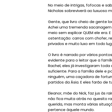
No meio de intrigas, fofocas e s
Nicholas sobreviverá ao luxuoso 
Gente, que livro cheio de gente lo
Achei uma tremenda sacanagem d
meio sem explicar QUEM ele era. 
ostentação: carros com chofer, res
privados e muito luxo em todo lug
O livro é narrado por vários ponto
evidente para o leitor que a fam
Rachel, eles já investigaram toda
suficiente. Para a família dele e 
ninguém, uma caçadora de fortun
partidos da Ásia. E eles farão de 
Eleanor, mãe do Nick, faz jus às r
não fica muita atrás no quesito r
querida, mas monta várias situaçõ
pertence àquele mundo.