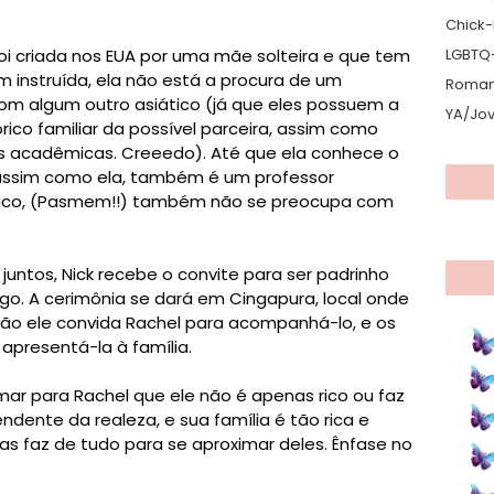
Chick-L
LGBTQ
oi criada nos EUA por uma mãe solteira e que tem
m instruída, ela não está a procura de um
Romanc
om algum outro asiático (já que eles possuem a
YA/Jo
rico familiar da possível parceira, assim como
tas acadêmicas. Creeedo). Até que ela conhece o
 assim como ela, também é um professor
iático, (Pasmem!!) também não se preocupa com
ntos, Nick recebe o convite para ser padrinho
o. A cerimônia se dará em Cingapura, local onde
tão ele convida Rachel para acompanhá-lo, e os
apresentá-la à família.
mar para Rachel que ele não é apenas rico ou faz
endente da realeza, e sua família é tão rica e
as faz de tudo para se aproximar deles. Ênfase no