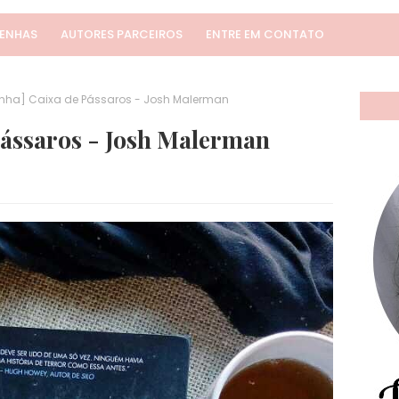
SENHAS
AUTORES PARCEIROS
ENTRE EM CONTATO
nha] Caixa de Pássaros - Josh Malerman
Pássaros - Josh Malerman