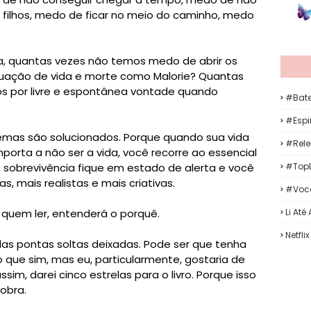
s filhos, medo de ficar no meio do caminho, medo
a, quantas vezes não temos medo de abrir os
uação de vida e morte como Malorie? Quantas
s por livre e espontânea vontade quando
#Bat
#Espir
mas são solucionados. Porque quando sua vida
#Rele
porta a não ser a vida, você recorre ao essencial
#TopL
e sobrevivência fique em estado de alerta e você
 mais realistas e mais criativas.
#Voc
Li Até
e quem ler, entenderá o porquê.
Netflix
as pontas soltas deixadas. Pode ser que tenha
o que sim, mas eu, particularmente, gostaria de
sim, darei cinco estrelas para o livro. Porque isso
obra.