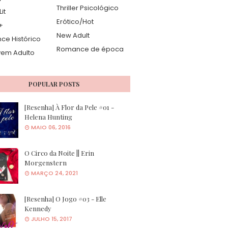
Thriller Psicológico
it
Erótico/Hot
+
New Adult
e Histórico
Romance de época
vem Adulto
POPULAR POSTS
[Resenha] À Flor da Pele #01 -
Helena Hunting
MAIO 06, 2016
O Circo da Noite || Erin
Morgenstern
MARÇO 24, 2021
[Resenha] O Jogo #03 - Elle
Kennedy
JULHO 15, 2017