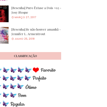
[Resenha] Puro Êxtase a Dois #02 -
Josy Stoque
MARÇO 27, 2017
[Resenha] Se não houver amanhã -
Jennifer L. Armentrout
JULHO 25, 2018
CLASSIFICAÇÃO