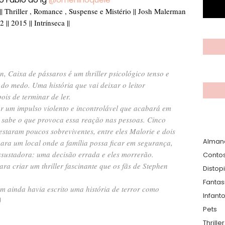
| Thriller , Romance , Suspense e Mistério || Josh Malerman
72 || 2015 || Intrínseca ||
 Caixa de pássaros é um thriller psicológico tenso e
 do medo. Uma história que vai deixar o leitor
is de terminar de ler.
 um impulso violento e incontrolável que acabará em
 sabe o que provoca essa reação nas pessoas. Cinco
estaram poucos sobreviventes, entre eles Malorie e dois
Alman
para um local onde a família possa ficar em segurança,
ssustadora: uma decisão errada e eles morrerão.
Conto
ra criar um thriller fascinante que os fãs de Stephen
Distop
Fantas
m ainda havia escrito uma história de terror como
Infanto
Pets
Thrille