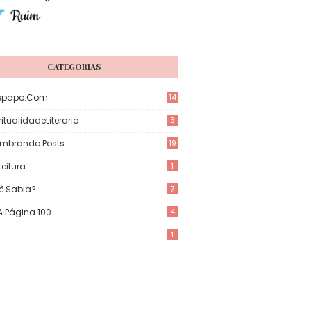
CATEGORIAS
epapo.com
14
itualidadeLiteraria
3
mbrando Posts
19
eitura
1
ê Sabia?
7
 A Página 100
4
1