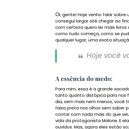
O
i, gente! Hoje venho falar sobre
consegui largar até chegar ao fina
com certeza quero ler mais livros
como tudo começa, como se pud
qualquer lugar, uma exata situação 
Hoje você va
A essência do medo:
Para mim, essa é a grande sacada
tanto quanto distópica para nos f
dia, sem mais nem menos, você 
faixa preta nos olhos sem saber 
contar com nada mais do que seu i
vida da protagonista Malorie. E ela
ouvidos. Mas, agora eles estão so