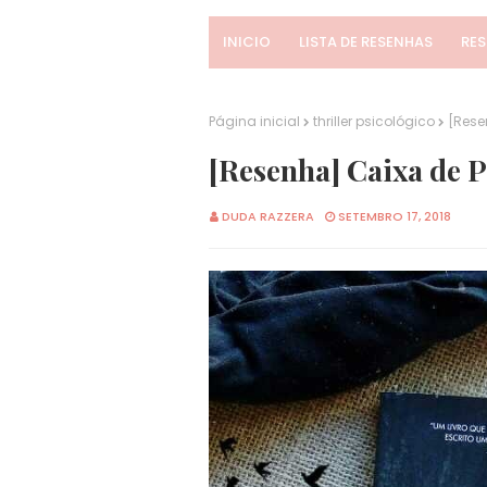
INICIO
LISTA DE RESENHAS
RE
Página inicial
thriller psicológico
[Rese
[Resenha] Caixa de 
DUDA RAZZERA
SETEMBRO 17, 2018