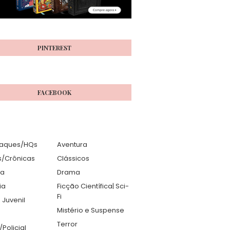
PINTEREST
FACEBOOK
aques/HQs
Aventura
s/Crônicas
Clássicos
ia
Drama
ia
Ficção Científica| Sci-
Fi
 Juvenil
Mistério e Suspense
Terror
r/Policial