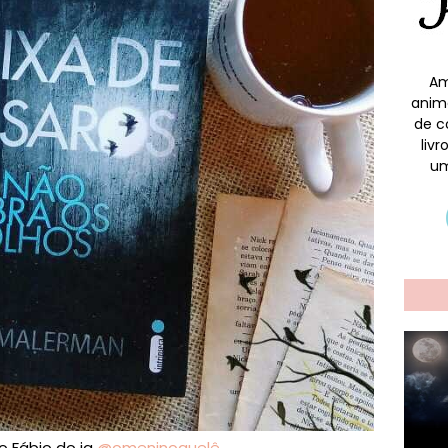
Am
anim
de c
liv
um
o Fábio do ig
@omeninoquelê