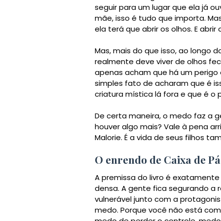
seguir para um lugar que ela já ou
mãe, isso é tudo que importa. Ma
ela terá que abrir os olhos. E abri
Mas, mais do que isso, ao longo do
realmente deve viver de olhos fec
apenas acham que há um perigo 
simples fato de acharam que é i
criatura mística lá fora e que é o
De certa maneira, o medo faz a ge
houver algo mais? Vale à pena arr
Malorie. É a vida de seus filhos t
O enrendo de Caixa de Pá
A premissa do livro é exatamente 
densa. A gente fica segurando a re
vulnerável junto com a protagonis
medo. Porque você não está com
medo de perder o controle, medo