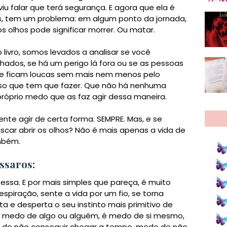
viu falar que terá segurança. E agora que ela é
s, tem um problema: em algum ponto da jornada,
r os olhos pode significar morrer. Ou matar.
 livro, somos levados a analisar se você
hados, se há um perigo lá fora ou se as pessoas
e ficam loucas sem mais nem menos pelo
sso que tem que fazer. Que não há nenhuma
 próprio medo que as faz agir dessa maneira.
nte agir de certa forma. SEMPRE. Mas, e se
iscar abrir os olhos? Não é mais apenas a vida de
ambém.
ssaros:
essa. E por mais simples que pareça, é muito
spiração, sente a vida por um fio, se torna
ta e desperta o seu instinto mais primitivo de
 medo de algo ou alguém, é medo de si mesmo,
 de não conseguir chegar a tempo, medo de não