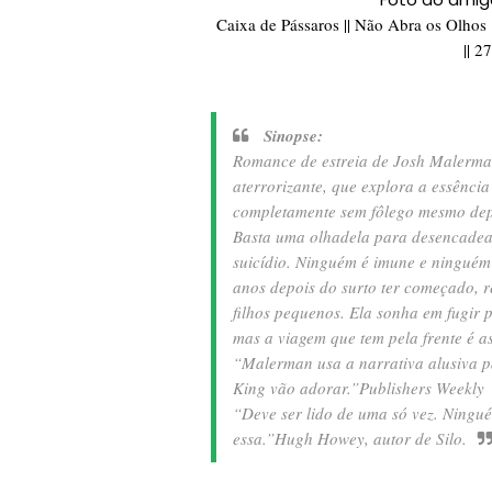
Caixa de Pássaros || Não Abra os Olhos |
|| 2
Sinopse:
Romance de estreia de Josh Malerman,
aterrorizante, que explora a essência
completamente sem fôlego mesmo depo
Basta uma olhadela para desencadear
suicídio. Ninguém é imune e ninguém
anos depois do surto ter começado, r
filhos pequenos. Ela sonha em fugir 
mas a viagem que tem pela frente é a
“Malerman usa a narrativa alusiva pa
King vão adorar.”Publishers Weekly
“Deve ser lido de uma só vez. Ningué
essa.”Hugh Howey, autor de Silo.