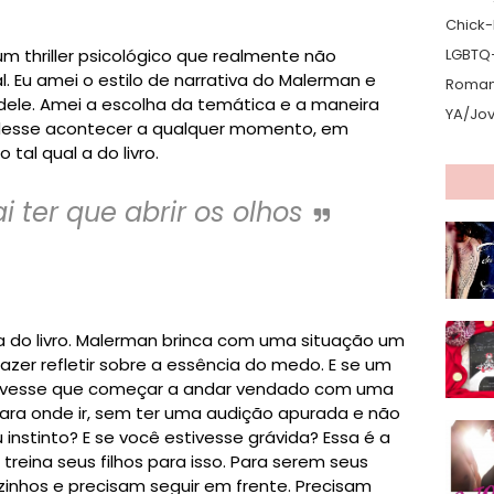
Chick-L
 um thriller psicológico que realmente não
LGBTQ
l. Eu amei o estilo de narrativa do Malerman e
Romanc
 dele. Amei a escolha da temática e a maneira
YA/Jo
esse acontecer a qualquer momento, em
tal qual a do livro.
i ter que abrir os olhos
 do livro. Malerman brinca com uma situação um
azer refletir sobre a essência do medo. E se um
tivesse que começar a andar vendado com uma
para onde ir, sem ter uma audição apurada e não
nstinto? E se você estivesse grávida? Essa é a
 treina seus filhos para isso. Para serem seus
zinhos e precisam seguir em frente. Precisam