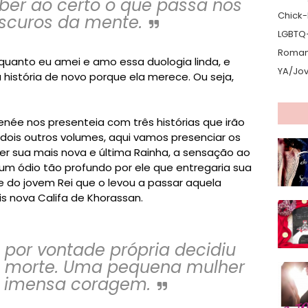
er ao certo o que passa nos
Chick-L
scuros da mente.
LGBTQ
Romanc
anto eu amei e amo essa duologia linda, e
YA/Jo
 história de novo porque ela merece. Ou seja,
Renée nos presenteia com três histórias que irão
ois outros volumes, aqui vamos presenciar os
er sua mais nova e última Rainha, a sensação ao
um ódio tão profundo por ele que entregaria sua
de do jovem Rei que o levou a passar aquela
s nova Califa de Khorassan.
por vontade própria decidiu
a morte. Uma pequena mulher
imensa coragem.