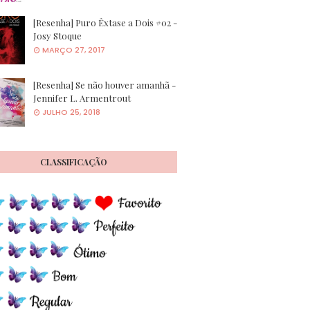
[Resenha] Puro Êxtase a Dois #02 -
Josy Stoque
MARÇO 27, 2017
[Resenha] Se não houver amanhã -
Jennifer L. Armentrout
JULHO 25, 2018
CLASSIFICAÇÃO