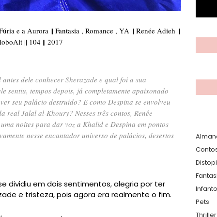
Fúria e a Aurora || Fantasia , Romance , YA || Renée Adieh ||
loboAlt || 104 || 2017
 antes dele conhecer Sherazade e qual foi a sua
ele sentiu, tempos depois, já completamente apaixonado
 e ver seu palácio destruído? E como Despina se envolveu
a real Jalal al-Khoury? Nesses três contos, Renée
 uma noites para dar voz a Khalid e Despina em pontos
vamente nesse encantador universo de palácios, desertos
Alman
Conto
Distop
Fantas
dividiu em dois sentimentos, alegria por ter
Infanto
ade e tristeza, pois agora era realmente o fim.
Pets
Thrille