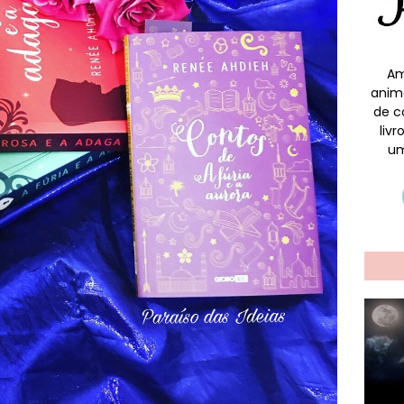
Am
anim
de c
liv
um