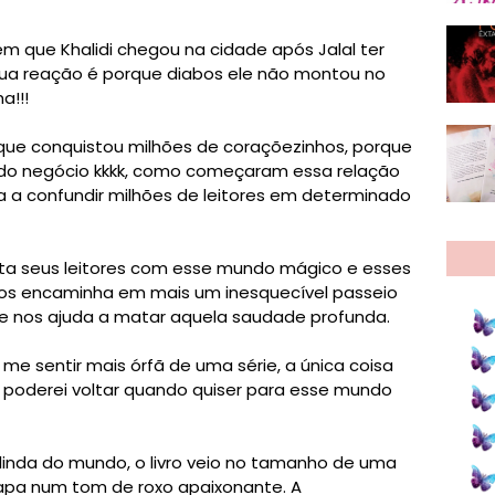
que Khalidi chegou na cidade após Jalal ter
sua reação é porque diabos ele não montou no
a!!!
e que conquistou milhões de coraçõezinhos, porque
ma do negócio kkkk, como começaram essa relação
a a confundir milhões de leitores em determinado
ta seus leitores com esse mundo mágico e esses
os encaminha em mais um inesquecível passeio
 e nos ajuda a matar aquela saudade profunda.
e sentir mais órfã de uma série, a única coisa
 poderei voltar quando quiser para esse mundo
 linda do mundo, o livro veio no tamanho de uma
apa num tom de roxo apaixonante. A