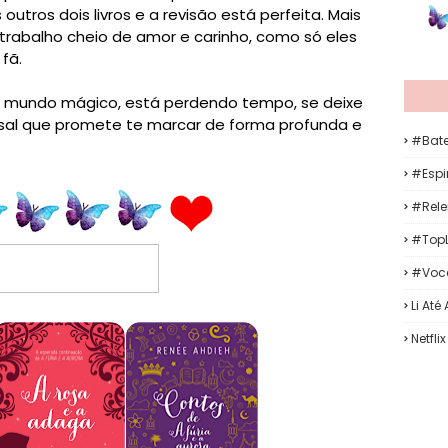
tros dois livros e a revisão está perfeita. Mais
rabalho cheio de amor e carinho, como só eles
fã.
e mundo mágico, está perdendo tempo, se deixe
asal que promete te marcar de forma profunda e
#Bat
#Espir
#Rele
#TopL
#Voc
Li Até
Netflix