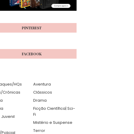
PINTEREST
FACEBOOK
aques/HQs
Aventura
s/Crônicas
Clássicos
ia
Drama
ia
Ficção Científica| Sci-
Fi
 Juvenil
Mistério e Suspense
Terror
r/Policial