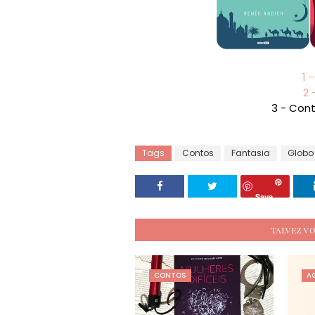
1 
2 
3 - Cont
Tags
Contos
Fantasia
Globo
Save
TALVEZ V
CONTOS
AG