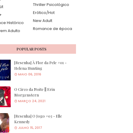
Thriller Psicológico
it
Erótico/Hot
+
New Adult
e Histórico
Romance de época
vem Adulto
POPULAR POSTS
[Resenha] À Flor da Pele #01 -
Helena Hunting
MAIO 06, 2016
O Circo da Noite || Erin
Morgenstern
MARÇO 24, 2021
[Resenha] O Jogo #03 - Elle
Kennedy
JULHO 15, 2017