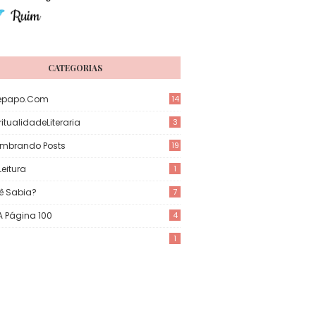
CATEGORIAS
epapo.com
14
itualidadeLiteraria
3
mbrando Posts
19
eitura
1
ê Sabia?
7
 A Página 100
4
1