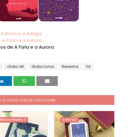
- A Rosa e a Adaga
- A Fúria e a Aurora
os de A Fúria e a Aurora
Globo Alt
Globo Livros
Resenha
YA
OCÊ GOSTE DESTAS POSTAGENS
ÊNCIA PÁGINA 7
CONTOS